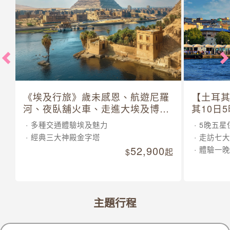
《埃及行旅》歲未感恩、航遊尼羅
【土耳
河、夜臥舖火車、走進大埃及博物
其10日
館 10 日
多種交通體驗埃及魅力
5晚五星
經典三大神殿金字塔
走訪七大
52,900
體驗一晚
起
主題行程