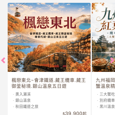
楓戀東北~會津鐵道.藏王纜車.藏王
九州福岡
御釜秘境.銀山溫泉五日遊
蟹溫泉精
奧入瀨溪
三大蟹吃
銀山溫泉
別府纜車
秋田鐵道之旅
黑川溫泉
39,900
起