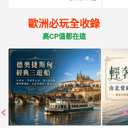
歐洲必玩全收錄
高CP值都在這