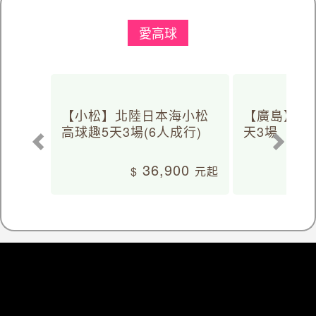
愛高球
【小松】北陸日本海小松
【廣島】日
高球趣5天3場(6人成行)
天3場
36,900