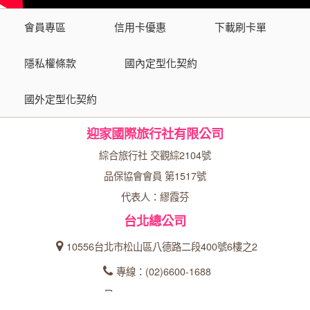
會員專區
信用卡優惠
下載刷卡單
隱私權條款
國內定型化契約
國外定型化契約
迎家國際旅行社有限公司
綜合旅行社 交觀綜2104號
品保協會會員 第1517號
代表人：繆霞芬
台北總公司
10556台北市松山區八德路二段400號6樓之2
專線：(02)6600-1688
傳真：(02)6600-2149