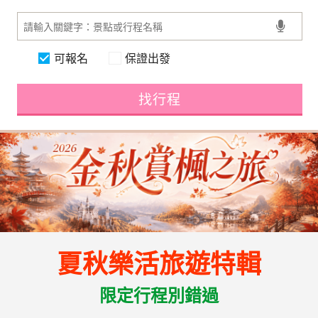
可報名
保證出發
找行程
夏秋樂活旅遊特輯
限定行程別錯過