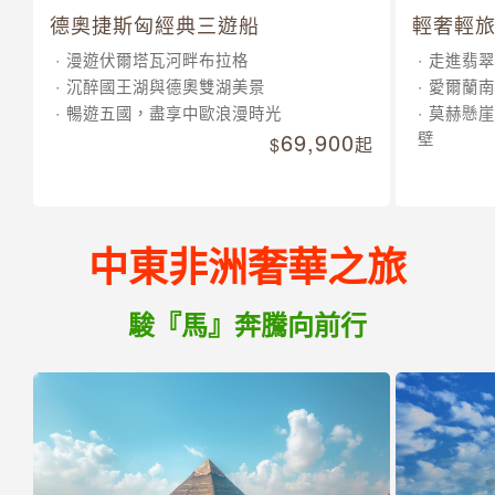
德奧捷斯匈經典三遊船
輕奢輕旅
漫遊伏爾塔瓦河畔布拉格
走進翡翠
沉醉國王湖與德奧雙湖美景
愛爾蘭南
暢遊五國，盡享中歐浪漫時光
莫赫懸崖
69,900
壁
起
中東非洲奢華之旅
駿『馬』奔騰向前行