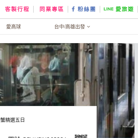
客製行程
同業專區
粉絲團
愛旅遊
愛高球
台中/高雄出發
大蟹精選五日