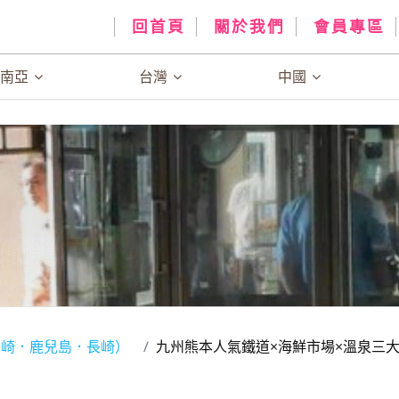
回首頁
關於我們
會員專區
、南亞
台灣
中國
宮崎．鹿兒島．長崎）
九州熊本人氣鐵道×海鮮市場×溫泉三