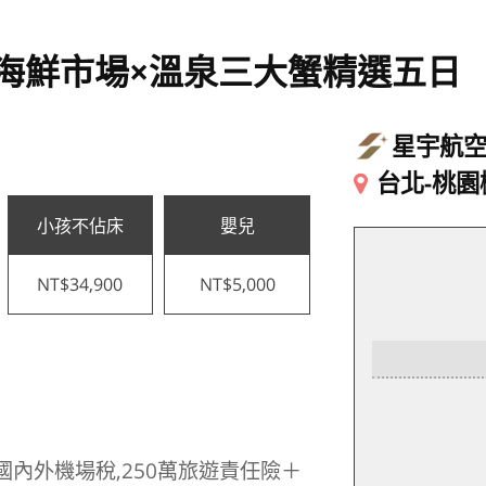
海鮮市場×溫泉三大蟹精選五日
星宇航
台北-桃園
小孩不佔床
嬰兒
NT$34,900
NT$5,000
國內外機場稅,250萬旅遊責任險＋