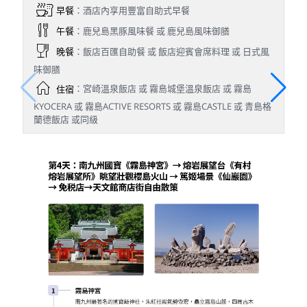
早餐
：酒店內享用豐富自助式早餐
午餐
：鹿兒島黑豚風味餐 或 鹿兒島風味御膳
晚餐
：飯店百匯自助餐 或 飯店迎賓會席料理 或 日式風
味御膳
住宿
：宮崎溫泉飯店 或 霧島城堡溫泉飯店 或 霧島
KYOCERA 或 霧島ACTIVE RESORTS 或 霧島CASTLE 或 青島格
蘭德飯店 或同級