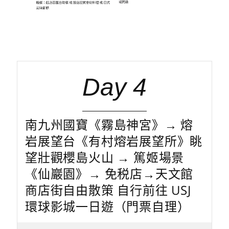
Day 4
南九州國寶《霧島神宮》→ 熔
岩展望台《有村熔岩展望所》眺
望壯觀櫻島火山 → 篤姬場景
《仙巖園》→ 免税店→天文館
商店街自由散策 自行前往 USJ
環球影城一日遊（門票自理）