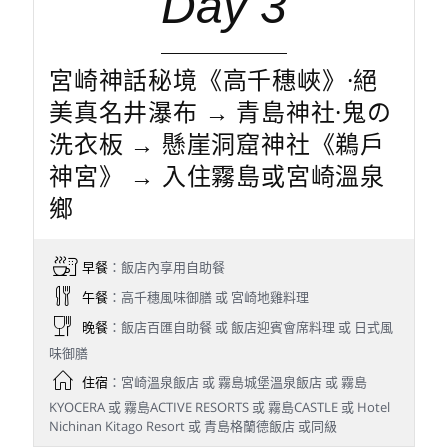
Day 3
宮崎神話秘境《高千穗峽》·絕
美真名井瀑布 → 青島神社·鬼の
洗衣板 → 懸崖洞窟神社《鵜戶
神宮》 → 入住霧島或宮崎溫泉
鄉
早餐
：飯店內享用自助餐
午餐
：高千穗風味御膳 或 宮崎地雞料理
晚餐
：飯店百匯自助餐 或 飯店迎賓會席料理 或 日式風
味御膳
住宿
：宮崎溫泉飯店 或 霧島城堡溫泉飯店 或 霧島
KYOCERA 或 霧島ACTIVE RESORTS 或 霧島CASTLE 或 Hotel
Nichinan Kitago Resort 或 青島格蘭德飯店 或同級