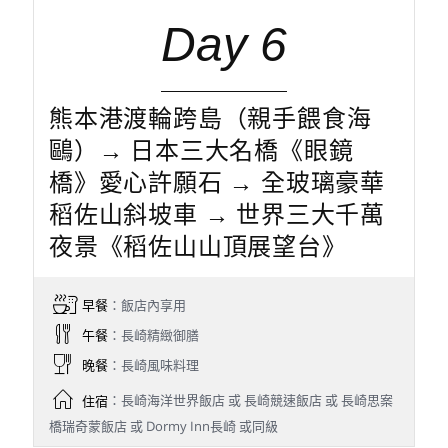
Day 6
熊本港渡輪跨島（親手餵食海
鷗）→ 日本三大名橋《眼鏡
橋》愛心許願石 → 全玻璃豪華
稻佐山斜坡車 → 世界三大千萬
夜景《稻佐山山頂展望台》
早餐
：飯店內享用
午餐
：長崎精緻御膳
晚餐
：長崎風味料理
住宿
：長崎海洋世界飯店 或 長崎競速飯店 或 長崎思案
橋瑞奇蒙飯店 或 Dormy Inn長崎 或同級