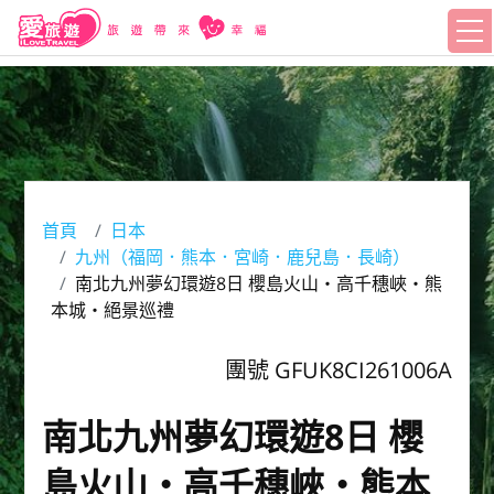
首頁
日本
九州（福岡．熊本．宮崎．鹿兒島．長崎）
南北九州夢幻環遊8日 櫻島火山・高千穗峽・熊
本城・絕景巡禮
團號 GFUK8CI261006A
南北九州夢幻環遊8日 櫻
島火山・高千穗峽・熊本