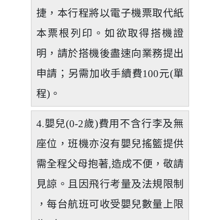
捷，本行程將以電子機票取代紙
本票根列印。如欲取得搭機證
明，請於搭機後盡速向業務提出
申請；另需加收手續費100元(單
程)。
4.嬰兒(0-2歲)費用不含行李及無
座位，班機亦沒有嬰兒搖籃提供
需全程父母抱著,造成不便，敬請
見諒。且因飛行考量及法規限制
，每台航班可收受嬰兒數量上限