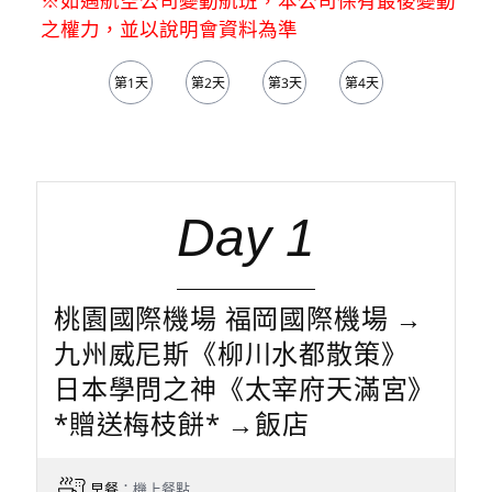
之權力，並以說明會資料為準
第1天
第2天
第3天
第4天
第5天
Day 1
桃園國際機場 福岡國際機場 →
九州威尼斯《柳川水都散策》
日本學問之神《太宰府天滿宮》
*贈送梅枝餅* →飯店
早餐
：機上餐點