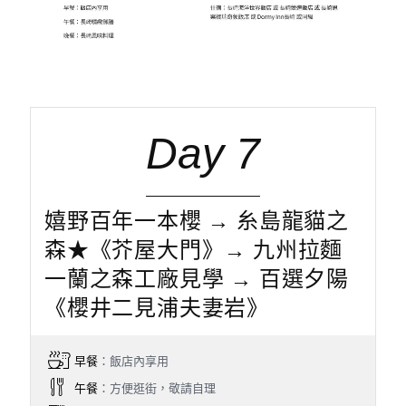
Day 7
嬉野百年一本櫻 → 糸島龍貓之
森★《芥屋大門》→ 九州拉麵
一蘭之森工廠見學 → 百選夕陽
《櫻井二見浦夫妻岩》
早餐
：飯店內享用
午餐
：方便逛街，敬請自理