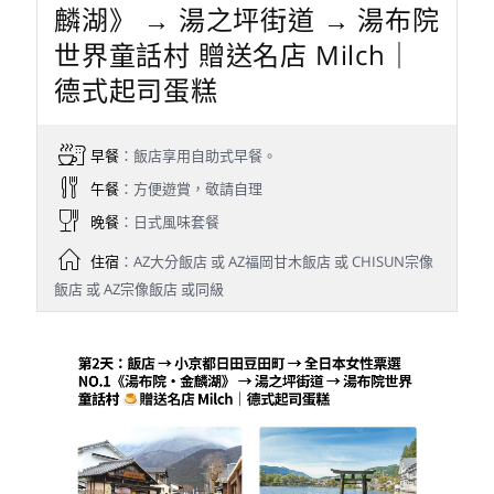
麟湖》 → 湯之坪街道 → 湯布院
世界童話村 贈送名店 Milch｜
德式起司蛋糕
早餐
：飯店享用自助式早餐。
午餐
：方便遊賞，敬請自理
晚餐
：日式風味套餐
住宿
：AZ大分飯店 或 AZ福岡甘木飯店 或 CHISUN宗像
飯店 或 AZ宗像飯店 或同級