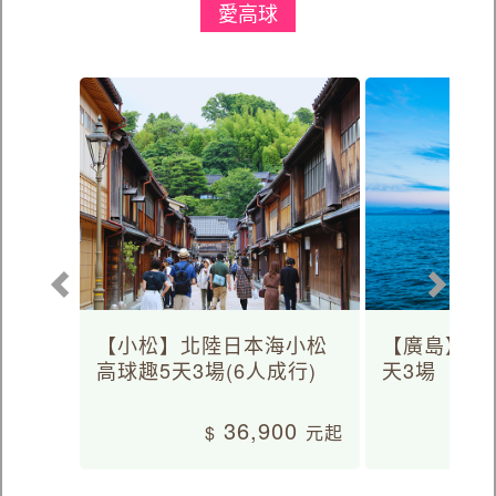
愛高球
【小松】北陸日本海小松
【廣島】日
高球趣5天3場(6人成行)
天3場
36,900