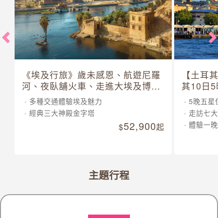
《埃及行旅》歲未感恩、航遊尼羅
【土耳
河、夜臥舖火車、走進大埃及博物
其10日
館 10 日
多種交通體驗埃及魅力
5晚五星
經典三大神殿金字塔
走訪七大
52,900
體驗一晚
起
主題行程