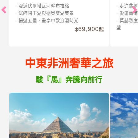
漫遊伏爾塔瓦河畔布拉格
走進翡翠
沉醉國王湖與德奧雙湖美景
愛爾蘭南
暢遊五國，盡享中歐浪漫時光
莫赫懸崖
69,900
壁
起
中東非洲奢華之旅
駿『馬』奔騰向前行