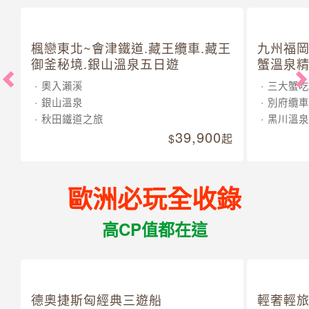
楓戀東北~會津鐵道.藏王纜車.藏王
九州福岡
御釜秘境.銀山溫泉五日遊
蟹溫泉精
奧入瀨溪
三大蟹吃
銀山溫泉
別府纜車
秋田鐵道之旅
黑川溫泉
39,900
起
歐洲必玩全收錄
高CP值都在這
德奧捷斯匈經典三遊船
輕奢輕旅