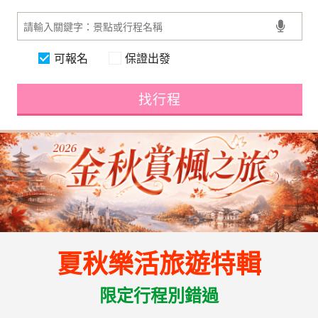
可報名
保證出發
找行程
夏秋樂活旅遊特輯
限定行程別錯過