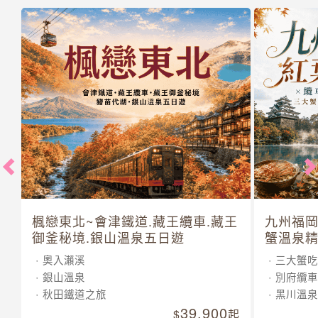
楓戀東北~會津鐵道.藏王纜車.藏王
九州福岡
御釜秘境.銀山溫泉五日遊
蟹溫泉精
奧入瀨溪
三大蟹吃
銀山溫泉
別府纜車
秋田鐵道之旅
黑川溫泉
39,900
起