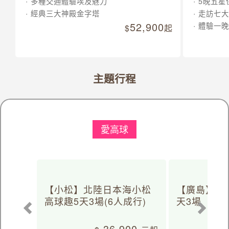
多種交通體驗埃及魅力
5晚五星
經典三大神殿金字塔
走訪七大
52,900
體驗一晚
起
主題行程
愛高球
【小松】北陸日本海小松
【廣島】日
高球趣5天3場(6人成行)
天3場
36,900