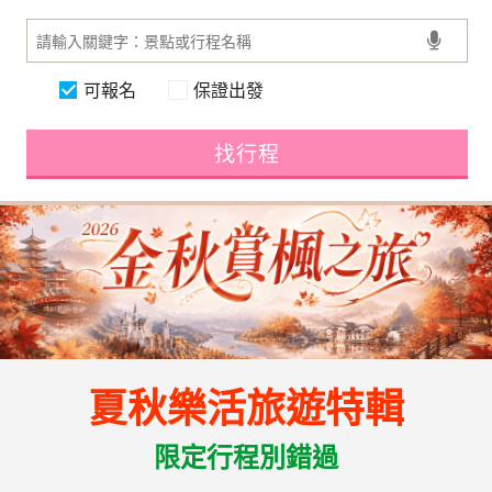
可報名
保證出發
找行程
夏秋樂活旅遊特輯
限定行程別錯過