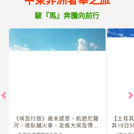
駿『馬』奔騰向前行
《埃及行旅》歲未感恩、航遊尼羅
【土耳
河、夜臥舖火車、走進大埃及博物
其10日
館 10 日