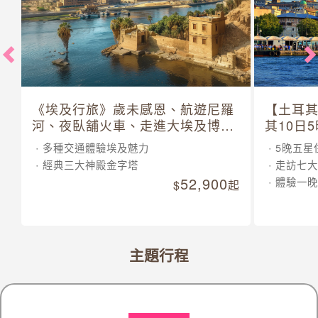
《埃及行旅》歲未感恩、航遊尼羅
【土耳
河、夜臥舖火車、走進大埃及博物
其10日
館 10 日
多種交通體驗埃及魅力
5晚五星
經典三大神殿金字塔
走訪七大
52,900
體驗一晚
起
主題行程