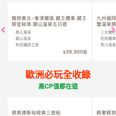
楓戀東北~會津鐵道.藏王纜車.藏王
九州福岡
御釜秘境.銀山溫泉五日遊
蟹溫泉精
奧入瀨溪
三大蟹吃
銀山溫泉
別府纜車
秋田鐵道之旅
黑川溫泉
39,900
起
歐洲必玩全收錄
高CP值都在這
德奧捷斯匈經典三遊船
輕奢輕旅