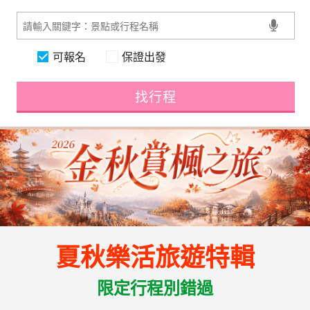
可報名
保證出發
找行程
夏秋樂活旅遊特輯
限定行程別錯過