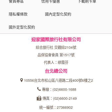
會員專區
信用卡優惠
下載刷卡單
隱私權條款
國內定型化契約
國外定型化契約
迎家國際旅行社有限公司
綜合旅行社 交觀綜2104號
品保協會會員 第1517號
代表人：繆霞芬
台北總公司
10556台北市松山區八德路二段400號6樓之2
專線：(02)6600-1688
傳真：(02)6600-2149
統一編號：27366902