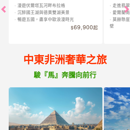
漫遊伏爾塔瓦河畔布拉格
走進翡翠
沉醉國王湖與德奧雙湖美景
愛爾蘭南
暢遊五國，盡享中歐浪漫時光
莫赫懸崖
69,900
壁
起
中東非洲奢華之旅
駿『馬』奔騰向前行