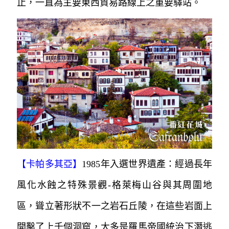
止，一直為主要東西貿易路線上之重要驛站。
【卡帕多其亞】
1985年入選世界遺產：經過長年
風化水蝕之特殊景觀-格萊梅山谷與其周圍地
區，聳立著形狀不一之岩石丘陵，
在這些岩面上
開鑿了上千個洞窟，大多是羅馬帝國統治下
潛逃