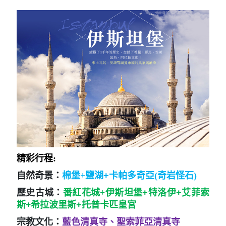
精彩行程:
自然奇景：
棉堡+
鹽湖+
卡帕多奇亞(奇岩怪石)
歷史古城：
番紅花城+
伊斯坦堡+特洛伊+艾菲索
+
斯
希拉波里斯+托普卡匹皇宮
宗教文化：
藍色清真寺、聖索菲亞清真寺