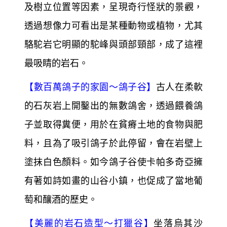
及樹立位置等因素，呈現奇行怪狀的景觀，
透過想像力可看出是某種動物或植物，尤其
駱駝岩它明顯的駝峰與頭部頸部，成了這裡
最吸睛的岩石。
【
數百萬鴿子的家園～
鴿子谷】
古人在柔軟
的石灰岩上開鑿出的無數鴿舍，透過餵養鴿
子並取得糞便，用於在貧瘠土地的食物與肥
料，且為了吸引鴿子於此停留，會在岩壁上
塗抹白色顏料。如今鴿子谷使卡帕多奇亞擁
有著如詩如畫的山谷小鎮，也促成了當地葡
萄和釀酒的歷史。
【
美麗的岩石造型～
打獵谷】
坐落烏其沙