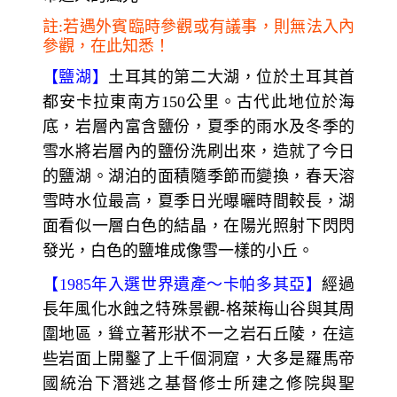
註:若遇外賓臨時參觀或有議事，則無法入內
參觀，在此知悉！
【鹽湖】
土耳其的第二大湖，位於土耳其首
都安卡拉東南方150公里。古代此地位於海
底，岩層內富含鹽份，夏季的雨水及冬季的
雪水將岩層內的鹽份洗刷出來，造就了今日
的鹽湖。湖泊的面積隨季節而變換，春天溶
雪時水位最高，夏季日光曝曬時間較長，湖
面看似一層白色的結晶，在陽光照射下閃閃
發光，白色的鹽堆成像雪一樣的小丘。
【1985年入選世界遺產～卡帕多其亞】
經過
長年風化水蝕之特殊景觀-格萊梅山谷與其周
圍地區，聳立著形狀不一之岩石丘陵，在這
些岩面上開鑿了上千個洞窟，大多是羅馬帝
國統治下潛逃之基督修士所建之修院與聖