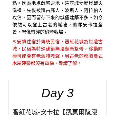
點。因為地處戰略要地，這座城堡歷經戰火
洗禮，先後被拜占庭人、波斯人、阿拉伯人
攻佔，因而留存下來的城堡建築不多。如今
依然可以登上古老的城牆，俯瞰安卡拉全
景，想像曾經的硝煙戰場。
※安排住宿於傳統民宿，蕃紅花城為世遺古
城，民宿為特殊建築無法翻新整修，移動時
極可能會有老舊嘎嘎聲，另古老的鄂圖曼式
木屋建築都沒有電梯，敬請了解。
Day 3
番紅花城-安卡拉【凱莫爾陵寢