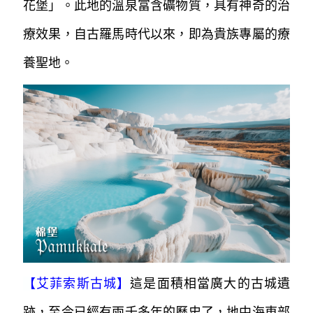
花堡」。
此地的溫泉富含礦物質，具有神奇的治
療效果，自古羅馬時代以來，即為貴族
專屬的療
養聖地。
【
艾菲索斯古城
】
這是面積相當廣大的古城遺
跡，至今已經有兩千多年的歷史了，地中海東部