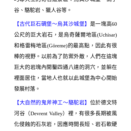
谷、駱駝岩、獵人谷等。
【
古代巨石碉堡～
烏其沙城堡】
是一塊高60
公尺的巨大岩石，是烏奇薩爾地區(Uchisar)
和格雷梅地區(Göreme)
的最高點，因此有很
棒的視野。以前為了防禦外敵，人們在這塊
巨大的岩塊內開鑿四通八達的洞穴，並躲在
裡面居住，當地人也就以此城堡為中心開始
發展村落。
【
大自然的鬼斧神工～
駱駝岩】
位於德文特
河谷（Devrent Valley）裡，有很多長期被風
化侵蝕的石灰岩，因應時間長短、岩石軟硬