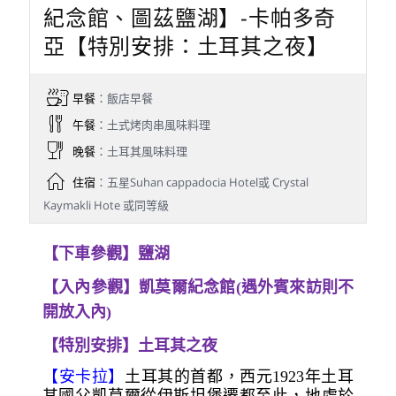
紀念館、圖茲鹽湖】-卡帕多奇
亞【特別安排：土耳其之夜】
早餐
：飯店早餐
午餐
：土式烤肉串風味料理
晚餐
：土耳其風味料理
住宿
：五星Suhan cappadocia Hotel或 Crystal
Kaymakli Hote 或同等級
【下車參觀】鹽湖
【入內參觀】凱莫爾紀念館(遇外賓來訪則不
開放入內)
【特別安排】土耳其之夜
【安卡拉】
土耳其的首都，西元1923年土耳
其國父凱莫爾從伊斯坦堡遷都至此，地處於