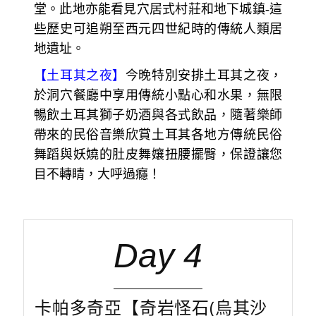
堂。此地亦能看見穴居式村莊和地下城鎮-這
些歷史可追朔至西元四世紀時的傳統人類居
地遺址。
【土耳其之夜】
今晚特別安排土耳其之夜，
於洞穴餐廳中享用傳統小點心和水果，無限
暢飲土耳其獅子奶酒與各式飲品，隨著樂師
帶來的民俗音樂欣賞土耳其各地方傳統民俗
舞蹈與妖嬈的肚皮舞孃扭腰擺臀，保證讓您
目不轉睛，大呼過癮！
Day 4
卡帕多奇亞【奇岩怪石(烏其沙