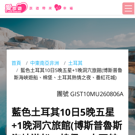
首頁
中東南亞非洲
土耳其
藍色土耳其10日5晚五星+1晚洞穴旅館(博斯普魯
斯海峽遊船、棉堡、土耳其熱情之夜、番紅花城)
團號 GIST10MU260806A
藍色土耳其10日5晚五星
+1晚洞穴旅館(博斯普魯斯