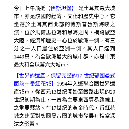
今日上午飛抵
【伊斯坦堡】
-
是土耳其最大城
市，亦是該國的經濟、文化和歷史中心。它
坐落於土耳其西北部的博斯普魯斯海峽之
濱，位於馬爾馬拉海和黑海之間，橫跨歐亞
大陸，經濟和歷史中心位於歐洲一側，有三
分之一人口居住於亞洲一側。其人口達到
1440萬，為全歐洲最大的城市群，亦是中東
最大和全球第六大城市。
【
世界的遺產，保留完整的
17
世紀鄂圖曼式
面貌～
番紅花城】
1994
年入選聯合國世界遺
產城市，從西元13世紀開始至鐵路出現的20
世紀初期為止，一直為主要東西貿易路線上
之重要驛站。在17
世紀的黃金時代，番紅花
城之建築對奧圖曼帝國的城市發展有相當深
遠之影響。