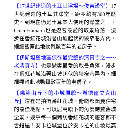
【
17
世紀建造的土耳其浴場～
俊吉澡堂】
17
世紀建造的土耳其澡堂，距今約有300年歷
史，到現在仍是土耳其人使用的澡堂之一。
Cinci Hamami也是遊客最愛的取景角落，漫
步在番紅花城沿著山坡起伏的狹窄巷弄內，
細細觀察此地動輒數百年的老房子。
【
伊斯坦堡地區保存最完整的清真寺之一～
老清真寺】
也是遊客最愛的取景角落，漫步
在番紅花城沿著山坡起伏的狹窄巷弄內，細
細觀察此地動輒數百年的老房子。
【
眺望山丘下的小城風貌～
希德爾立克山
丘】
這裡是拍攝番紅花城、俯瞰鄂圖曼住宅
的最佳地點，可以居高臨下的角度飽覽舊城
全景，幾乎每一個到訪番紅花城的遊客都不
會錯過！安卡拉城堡位於安卡拉的山坡最高