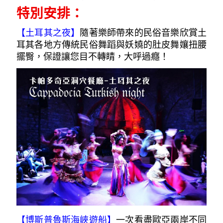
特別安排：
【土耳其之夜
】
隨著樂師帶來的民俗音樂欣賞土
耳其各地方傳統民俗舞蹈與妖嬈的肚皮舞孃扭腰
擺臀，保證讓您目不轉睛，大呼過癮！
【博斯普魯斯海峽遊船】
一次看盡歐亞兩岸不同