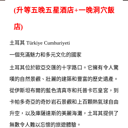
(升等五晚五星酒店+一晚洞穴飯
店)
土耳其 Türkiye Cumhuriyeti
一個充滿魅力和多元文化的國家
土耳其位於歐亞交匯的十字路口。它擁有令人驚
嘆的自然景觀、壯麗的建築和豐富的歷史遺產。
從伊斯坦布爾的藍色清真寺和托普卡匹皇宮，到
卡帕多奇亞的奇妙岩石景觀和上百顆熱氣球自由
升空，以及庫薩達斯的美麗海灘，土耳其提供了
無數令人難以忘懷的旅遊體驗。