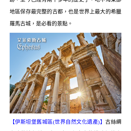
地區保存最完整的古都，也是世界上最大的希臘
羅馬古城，是必看的景點。
【
伊斯坦堡舊城區(世界自然文化遺產)
】
古絲綢