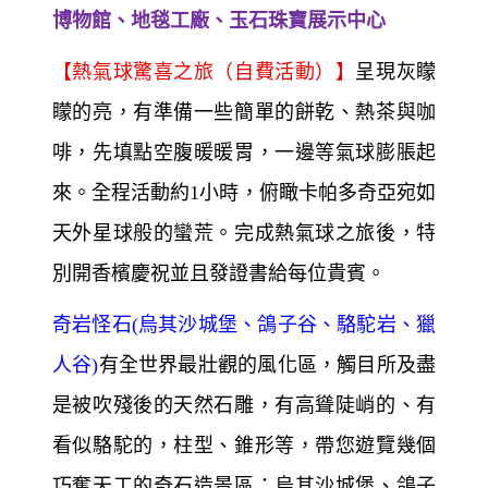
博物館、地毯工廠、玉石珠寶展示中心
【熱氣球驚喜之旅（自費活動）】
呈現灰矇
矇的亮，有準備一些簡單的餅乾、熱茶與咖
啡，先填點空腹暖暖胃，一邊等氣球膨脹起
來。全程活動約1小時，俯瞰卡帕多奇亞宛如
天外星球般的蠻荒。完成熱氣球之旅後，特
別開香檳慶祝並且發證書給每位貴賓。
奇岩怪石(烏其沙城堡、鴿子谷、駱駝岩、獵
人谷)
有全世界最壯觀的風化區，觸目所及盡
是被吹殘後的天然石雕，有高聳陡峭的、有
看似駱駝的，柱型、錐形等，帶您遊覽幾個
巧奪天工的奇石造景區：烏其沙城堡、鴿子