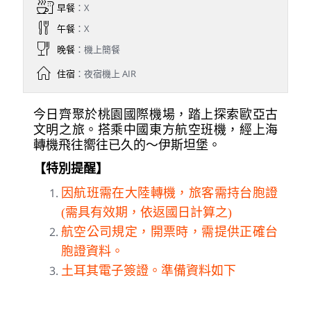
早餐
：X
午餐
：X
晚餐
：機上簡餐
住宿
：夜宿機上 AIR
今日齊聚於桃園國際機場，踏上探索歐亞古
文明之旅。搭乘中國東方航空班機，經上海
轉機飛往嚮往已久的～伊斯坦堡。
【特別提醒】
因航班需在大陸轉機，旅客需持台胞證
(需具有效期，依返國日計算之)
航空公司規定，開票時，需提供正確台
胞證資料。
土耳其電子簽證。準備資料如下