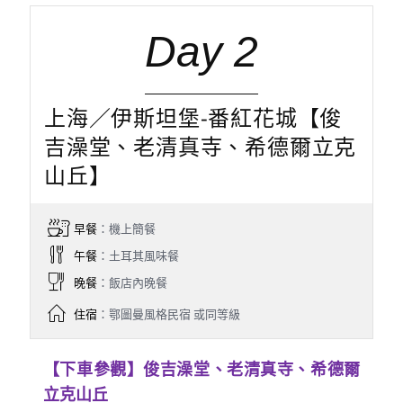
Day 2
上海／伊斯坦堡-番紅花城【俊
吉澡堂、老清真寺、希德爾立克
山丘】
早餐
：機上簡餐
午餐
：土耳其風味餐
晚餐
：飯店內晚餐
住宿
：鄂圖曼風格民宿 或同等級
【下車參觀】俊吉澡堂、老清真寺、希德爾
立克山丘