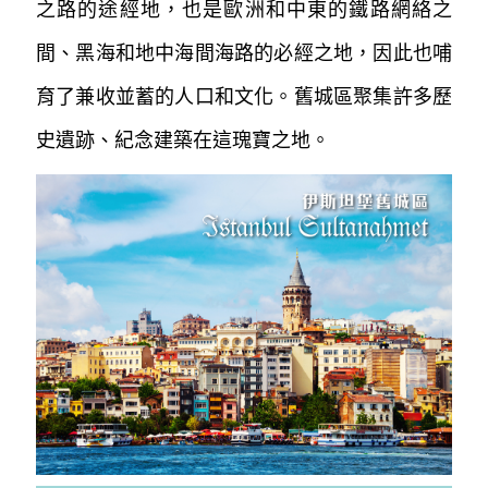
之路的途經地，也是歐洲和中東的鐵路網絡之
間、黑海和地中海間海路的必經之地，因此也哺
育了兼收並蓄的人口和文化。舊城區聚集許
多歷
史遺跡、紀念建築在這瑰寶之地。