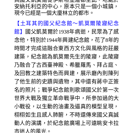
安納托利亞的中心，原本只是一個小城鎮，
現今已經是一個大廈林立的都市。
【
土耳其的國父紀念館～
凱莫爾陵寢紀念
館】
國父凱莫爾於1938年病逝，民眾為了感
念他，特別於1944年興建紀念館，花了8
年的
時間才完成這融合東西方文化與風格的莊嚴
建築，紀念館為凱莫爾先生的陵寢，此陵寢
乃融合了古西臺神殿、希臘羅馬、拜占庭、
及回教之建築特色而興建，展示廳內則陳列
了他生前的史蹟與遺物，其中還有蔣中正簽
名的照片；戰爭紀念館則歌頌國父於第一次
世界大戰及獨立革命戰爭中，所參加過的大
小戰役，以生動的油畫及逼真的模型呈現，
栩栩如生且感人肺腑，不時還傳來國父真誠
動人的演講，於紀念館廣場上可遠眺安卡拉
市迷人的風光。