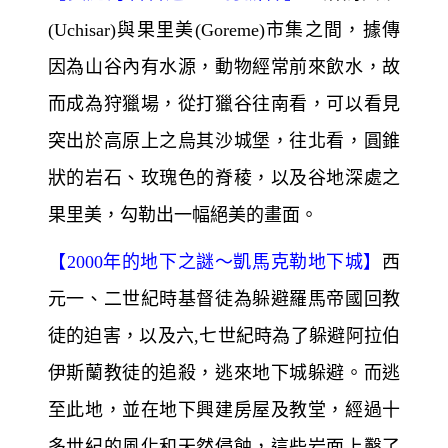
(Uchisar)與果里美(Goreme)市集之間，據傳
因為山谷內有水源，動物經常前來飲水，故
而成為狩獵場，從打獵谷往南看，可以看見
突出於高原上之烏其沙城堡，往北看，圓錐
狀的岩石、玫瑰色的脊稜，以及谷地深處之
果里美，勾勒出一幅絕美的畫面。
【
2000
年的地下之謎～
凱馬克勒地下城】
西
元一、二世紀時基督徒為躲避羅馬帝國回教
徒的迫害，以及六,七世紀時為了躲避阿拉伯
伊斯蘭教徒的追殺，逃來地下城躲避。而逃
至此地，並在地下興建房屋及教堂，經過十
多世紀的風化和天然侵蝕，這些岩面上鑿了