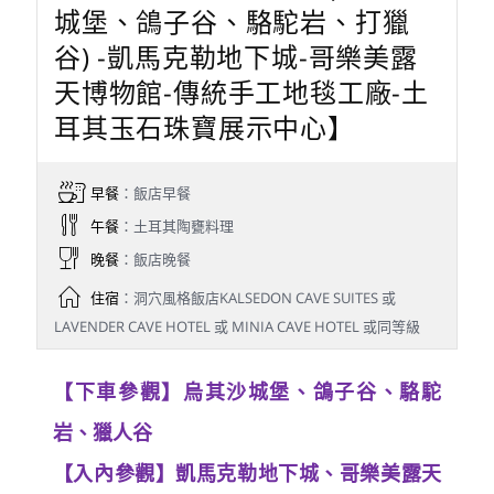
城堡、鴿子谷、駱駝岩、打獵
谷) -凱馬克勒地下城-哥樂美露
天博物館-傳統手工地毯工廠-土
耳其玉石珠寶展示中心】
早餐
：飯店早餐
午餐
：土耳其陶甕料理
晚餐
：飯店晚餐
住宿
：洞穴風格飯店KALSEDON CAVE SUITES 或
LAVENDER CAVE HOTEL 或 MINIA CAVE HOTEL 或同等級
【下車參觀】烏其沙城堡、鴿子谷、駱駝
岩、獵人谷
【入內參觀】凱馬克勒地下城、哥樂美露天