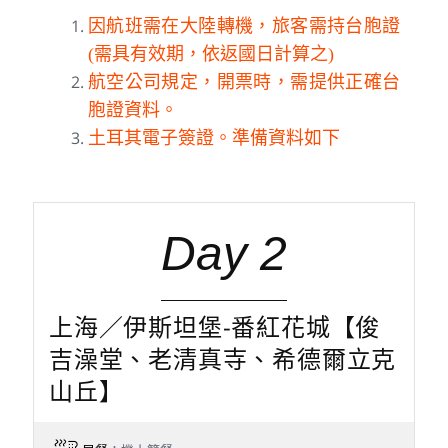
早餐
：X
午餐
：X
晚餐
：機上簡餐
住宿
：夜宿機上 AIR
今日齊聚於桃園國際機場，踏上探索歐亞古
文明之旅。搭乘中國東方航空班機，經上海
轉機飛往嚮往已久的～伊斯坦堡。
【特別提醒】
因航班需在大陸轉機，旅客需持台胞證
(需具有效期，依返國日計算之)
航空公司規定，開票時，需提供正確台
胞證資料。
土耳其電子簽證。準備資料如下