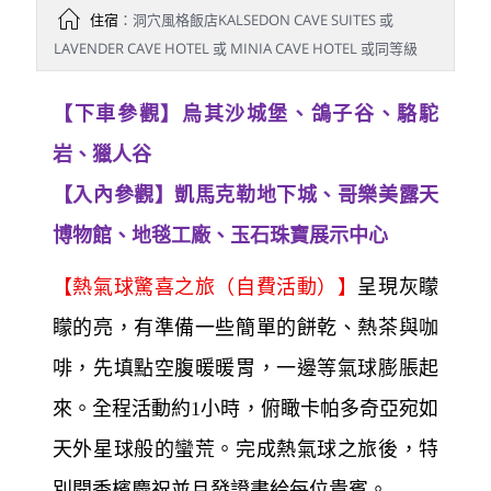
城堡、鴿子谷、駱駝岩、打獵
谷) -凱馬克勒地下城-哥樂美露
天博物館-傳統手工地毯工廠-土
耳其玉石珠寶展示中心】
早餐
：飯店早餐
午餐
：土耳其陶甕料理
晚餐
：飯店晚餐
住宿
：洞穴風格飯店KALSEDON CAVE SUITES 或
LAVENDER CAVE HOTEL 或 MINIA CAVE HOTEL 或同等級
【下車參觀】烏其沙城堡、鴿子谷、駱駝
岩、獵人谷
【入內參觀】凱馬克勒地下城、哥樂美露天