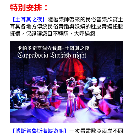
特別安排：
【土耳其之夜
】
隨著樂師帶來的民俗音樂欣賞土
耳其各地方傳統民俗舞蹈與妖嬈的肚皮舞孃扭腰
擺臀，保證讓您目不轉睛，大呼過癮！
【博斯普魯斯海峽遊船】
一次看盡歐亞兩岸不同