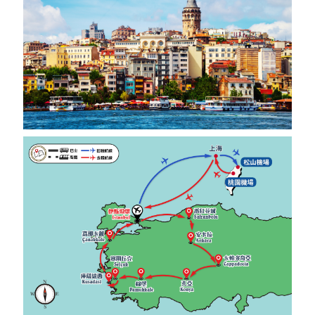
之路的途經地，也是歐洲和中東的鐵路網絡之
間、黑海和地中海間海路的必經之地，因此也哺
育了兼收並蓄的人口和文化。舊城區聚集許
多歷
史遺跡、紀念建築在這瑰寶之地。