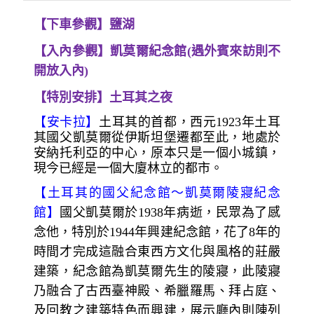
紀念館、圖茲鹽湖】-卡帕多奇
亞【特別安排：土耳其之夜】
早餐
：飯店早餐
午餐
：土式烤肉串風味料理
晚餐
：土耳其風味料理
住宿
：五星Suhan cappadocia Hotel或 Crystal
Kaymakli Hote 或同等級
【下車參觀】鹽湖
【入內參觀】凱莫爾紀念館(遇外賓來訪則不
開放入內)
【特別安排】土耳其之夜
【安卡拉】
土耳其的首都，西元1923年土耳
其國父凱莫爾從伊斯坦堡遷都至此，地處於