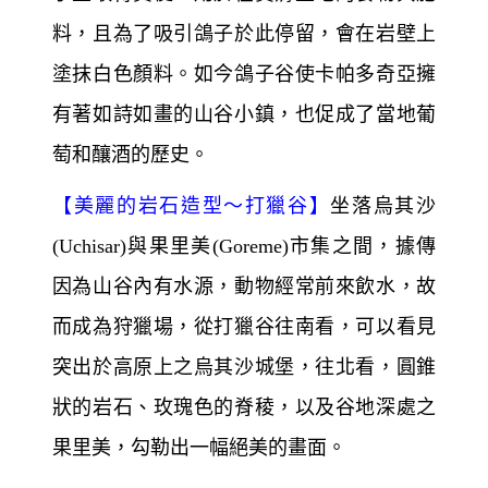
及樹立位置等因素，呈現奇行怪狀的景觀，
透過想像力可看出是某種動物或植物，尤其
駱駝岩它明顯的駝峰與頭部頸部，成了這裡
最吸睛的岩石。
【
數百萬鴿子的家園～
鴿子谷】
古人在柔軟
的石灰岩上開鑿出的無數鴿舍，透過餵養鴿
子並取得糞便，用於在貧瘠土地的食物與肥
料，且為了吸引鴿子於此停留，會在岩壁上
塗抹白色顏料。如今鴿子谷使卡帕多奇亞擁
有著如詩如畫的山谷小鎮，也促成了當地葡
萄和釀酒的歷史。
【
美麗的岩石造型～
打獵谷】
坐落烏其沙