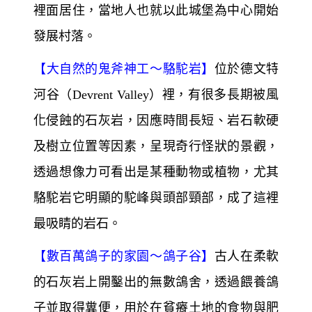
谷、駱駝岩、獵人谷等。
【
古代巨石碉堡～
烏其沙城堡】
是一塊高60
公尺的巨大岩石，是烏奇薩爾地區(Uchisar)
和格雷梅地區(Göreme)
的最高點，因此有很
棒的視野。以前為了防禦外敵，人們在這塊
巨大的岩塊內開鑿四通八達的洞穴，並躲在
裡面居住，當地人也就以此城堡為中心開始
發展村落。
【
大自然的鬼斧神工～
駱駝岩】
位於德文特
河谷（Devrent Valley）裡，有很多長期被風
化侵蝕的石灰岩，因應時間長短、岩石軟硬