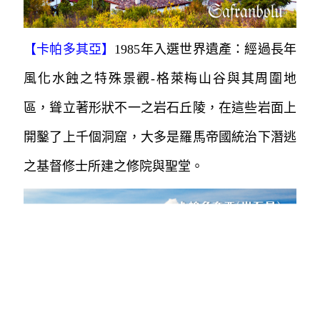
止，一直為主要東西貿易路線上之重要驛站。
【卡帕多其亞】
1985年入選世界遺產：經過長年
風化水蝕之特殊景觀-格萊梅山谷與其周圍地
區，聳立著形狀不一之岩石丘陵，
在這些岩面上
開鑿了上千個洞窟，大多是羅馬帝國統治下
潛逃