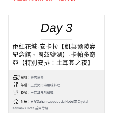
點。因為地處戰略要地，這座城堡歷經戰火
洗禮，先後被拜占庭人、波斯人、阿拉伯人
攻佔，因而留存下來的城堡建築不多。如今
依然可以登上古老的城牆，俯瞰安卡拉全
景，想像曾經的硝煙戰場。
※安排住宿於傳統民宿，蕃紅花城為世遺古
城，民宿為特殊建築無法翻新整修，移動時
極可能會有老舊嘎嘎聲，另古老的鄂圖曼式
木屋建築都沒有電梯，敬請了解。
Day 3
番紅花城-安卡拉【凱莫爾陵寢