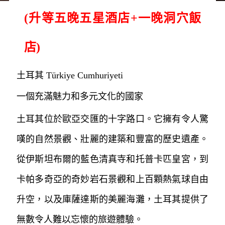
(升等五晚五星酒店+一晚洞穴飯
店)
土耳其 Türkiye Cumhuriyeti
一個充滿魅力和多元文化的國家
土耳其位於歐亞交匯的十字路口。它擁有令人驚
嘆的自然景觀、壯麗的建築和豐富的歷史遺產。
從伊斯坦布爾的藍色清真寺和托普卡匹皇宮，到
卡帕多奇亞的奇妙岩石景觀和上百顆熱氣球自由
升空，以及庫薩達斯的美麗海灘，土耳其提供了
無數令人難以忘懷的旅遊體驗。