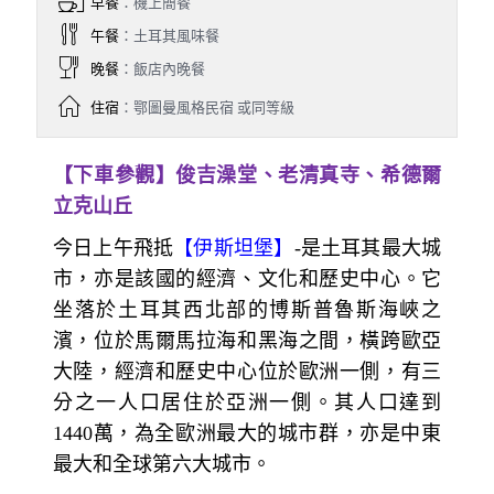
Day 2
上海／伊斯坦堡-番紅花城【俊
吉澡堂、老清真寺、希德爾立克
山丘】
早餐
：機上簡餐
午餐
：土耳其風味餐
晚餐
：飯店內晚餐
住宿
：鄂圖曼風格民宿 或同等級
【下車參觀】俊吉澡堂、老清真寺、希德爾
立克山丘