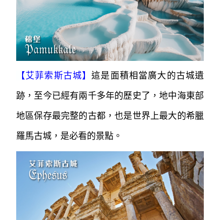
花堡」。
此地的溫泉富含礦物質，具有神奇的治
療效果，自古羅馬時代以來，即為貴族
專屬的療
養聖地。
【
艾菲索斯古城
】
這是面積相當廣大的古城遺
跡，至今已經有兩千多年的歷史了，地中海東部