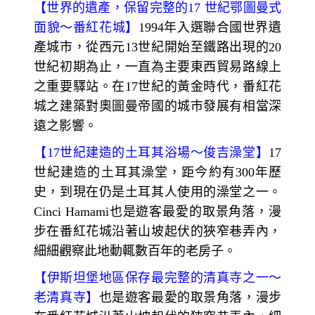
今日上午飛抵
【伊斯坦堡】
-
是土耳其最大城
市，亦是該國的經濟、文化和歷史中心。它
坐落於土耳其西北部的博斯普魯斯海峽之
濱，位於馬爾馬拉海和黑海之間，橫跨歐亞
大陸，經濟和歷史中心位於歐洲一側，有三
分之一人口居住於亞洲一側。其人口達到
1440萬，為全歐洲最大的城市群，亦是中東
最大和全球第六大城市。
【
世界的遺產，保留完整的
17
世紀鄂圖曼式
面貌～
番紅花城】
1994
年入選聯合國世界遺
產城市，從西元13世紀開始至鐵路出現的20
世紀初期為止，一直為主要東西貿易路線上
之重要驛站。在17
世紀的黃金時代，番紅花
城之建築對奧圖曼帝國的城市發展有相當深
遠之影響。