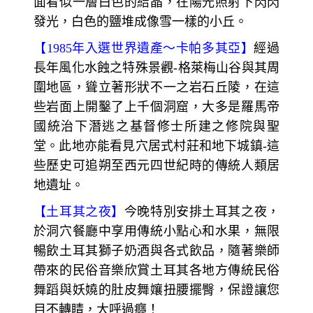
註:若遇外賓臨時參觀或有議事，則無法入內
參觀，在此知悉！
【鹽湖】
土耳其的第二大湖，位於土耳其首
都安卡拉東南方150公里。古代此地位於海
底，岩層內富含鹽份，夏季的雨水及冬季的
雪水將岩層內的鹽份洗刷出來，造就了今日
的鹽湖。湖泊的面積隨季節而變換，春天溶
雪時水位最高，夏季日光曝曬時間較長，湖
面看似一層白色的結晶，在陽光照射下閃閃
發光，白色的鹽堆成像雪一樣的小丘。
【1985年入選世界遺產～卡帕多其亞】
經過
長年風化水蝕之特殊景觀-格萊梅山谷與其周
圍地區，聳立著形狀不一之岩石丘陵，在這
些岩面上開鑿了上千個洞窟，大多是羅馬帝
國統治下潛逃之基督修士所建之修院與聖