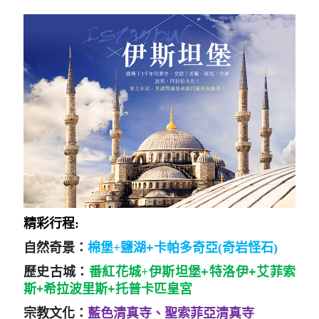
精彩行程:
自然奇景：
棉堡+
鹽湖+
卡帕多奇亞(奇岩怪石)
歷史古城：
番紅花城+
伊斯坦堡+特洛伊+艾菲索
+
斯
希拉波里斯+托普卡匹皇宮
宗教文化：
藍色清真寺、聖索菲亞清真寺