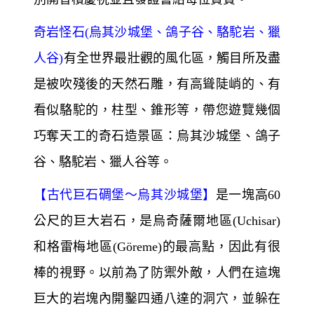
博物館、地毯工廠、玉石珠寶展示中心
【熱氣球驚喜之旅（自費活動）】
呈現灰矇
矇的亮，有準備一些簡單的餅乾、熱茶與咖
啡，先填點空腹暖暖胃，一邊等氣球膨脹起
來。全程活動約1小時，俯瞰卡帕多奇亞宛如
天外星球般的蠻荒。完成熱氣球之旅後，特
別開香檳慶祝並且發證書給每位貴賓。
奇岩怪石(烏其沙城堡、鴿子谷、駱駝岩、獵
人谷)
有全世界最壯觀的風化區，觸目所及盡
是被吹殘後的天然石雕，有高聳陡峭的、有
看似駱駝的，柱型、錐形等，帶您遊覽幾個
巧奪天工的奇石造景區：烏其沙城堡、鴿子