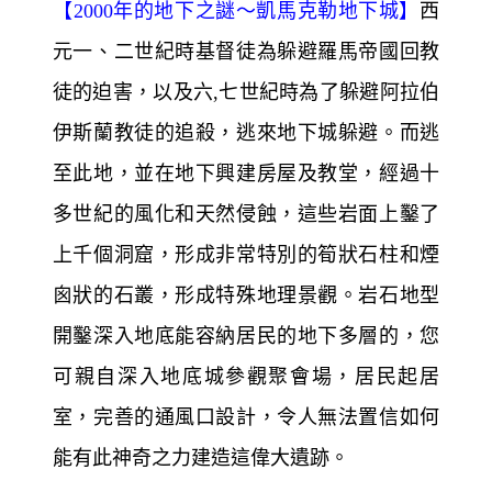
(Uchisar)與果里美(Goreme)市集之間，據傳
因為山谷內有水源，動物經常前來飲水，故
而成為狩獵場，從打獵谷往南看，可以看見
突出於高原上之烏其沙城堡，往北看，圓錐
狀的岩石、玫瑰色的脊稜，以及谷地深處之
果里美，勾勒出一幅絕美的畫面。
【
2000
年的地下之謎～
凱馬克勒地下城】
西
元一、二世紀時基督徒為躲避羅馬帝國回教
徒的迫害，以及六,七世紀時為了躲避阿拉伯
伊斯蘭教徒的追殺，逃來地下城躲避。而逃
至此地，並在地下興建房屋及教堂，經過十
多世紀的風化和天然侵蝕，這些岩面上鑿了