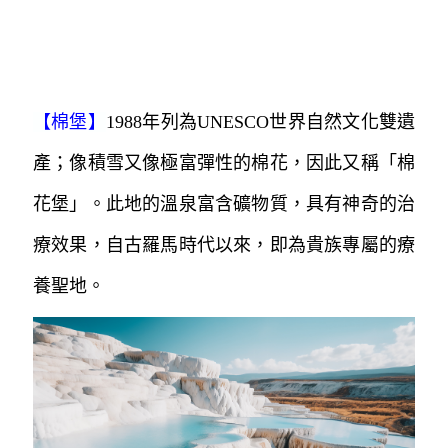
之基督修士所建之修院與聖堂。
【
棉堡
】
1988年列為UNESCO世界自然文化雙遺
產；像積雪又像極富彈性的棉花，因此又稱「棉