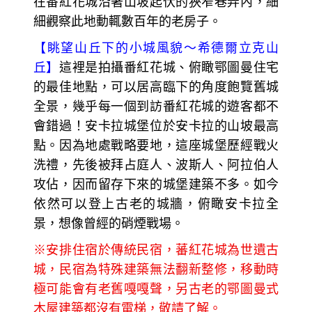
【
17
世紀建造的土耳其浴場～
俊吉澡堂】
17
世紀建造的土耳其澡堂，距今約有300年歷
史，到現在仍是土耳其人使用的澡堂之一。
Cinci Hamami也是遊客最愛的取景角落，漫
步在番紅花城沿著山坡起伏的狹窄巷弄內，
細細觀察此地動輒數百年的老房子。
【
伊斯坦堡地區保存最完整的清真寺之一～
老清真寺】
也是遊客最愛的取景角落，漫步
在番紅花城沿著山坡起伏的狹窄巷弄內，細
細觀察此地動輒數百年的老房子。
【
眺望山丘下的小城風貌～
希德爾立克山
丘】
這裡是拍攝番紅花城、俯瞰鄂圖曼住宅
的最佳地點，可以居高臨下的角度飽覽舊城
全景，幾乎每一個到訪番紅花城的遊客都不
會錯過！安卡拉城堡位於安卡拉的山坡最高