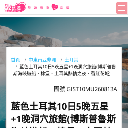
首頁
中東南亞非洲
土耳其
藍色土耳其10日5晚五星+1晚洞穴旅館(博斯普魯
斯海峽遊船、棉堡、土耳其熱情之夜、番紅花城)
團號 GIST10MU260813A
藍色土耳其10日5晚五星
+1晚洞穴旅館(博斯普魯斯