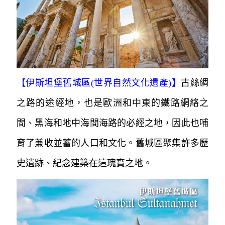
地區保存最完整的古都，也是世界上最大的希臘
羅馬古城，是必看的景點。
【
伊斯坦堡舊城區(世界自然文化遺產)
】
古絲綢