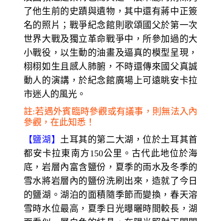
安納托利亞的中心，原本只是一個小城鎮，
現今已經是一個大廈林立的都市。
【
土耳其的國父紀念館～
凱莫爾陵寢紀念
館】
國父凱莫爾於1938年病逝，民眾為了感
念他，特別於1944年興建紀念館，花了8
年的
時間才完成這融合東西方文化與風格的莊嚴
建築，紀念館為凱莫爾先生的陵寢，此陵寢
乃融合了古西臺神殿、希臘羅馬、拜占庭、
及回教之建築特色而興建，展示廳內則陳列
了他生前的史蹟與遺物，其中還有蔣中正簽
名的照片；戰爭紀念館則歌頌國父於第一次
世界大戰及獨立革命戰爭中，所參加過的大
小戰役，以生動的油畫及逼真的模型呈現，
栩栩如生且感人肺腑，不時還傳來國父真誠
動人的演講，於紀念館廣場上可遠眺安卡拉
市迷人的風光。