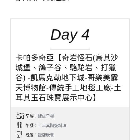
堂。此地亦能看見穴居式村莊和地下城鎮-這
些歷史可追朔至西元四世紀時的傳統人類居
地遺址。
【土耳其之夜】
今晚特別安排土耳其之夜，
於洞穴餐廳中享用傳統小點心和水果，無限
暢飲土耳其獅子奶酒與各式飲品，隨著樂師
帶來的民俗音樂欣賞土耳其各地方傳統民俗
舞蹈與妖嬈的肚皮舞孃扭腰擺臀，保證讓您
目不轉睛，大呼過癮！
Day 4
卡帕多奇亞【奇岩怪石(烏其沙