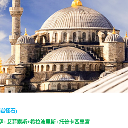
岩怪石)
+
伊+艾菲索斯
希拉波里斯+托普卡匹皇宮