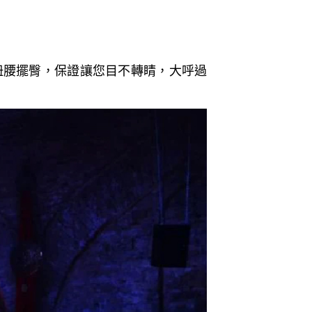
扭腰擺臀，保證讓您目不轉睛，大呼過