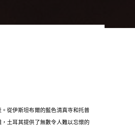
產。從伊斯坦布爾的藍色清真寺和托普
灘，土耳其提供了無數令人難以忘懷的