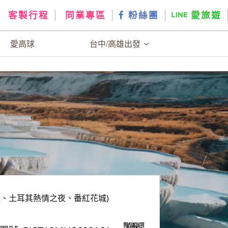
客製行程
同業專區
粉絲團
愛旅遊
愛高球
台中/高雄出發
堡、土耳其熱情之夜、番紅花城)