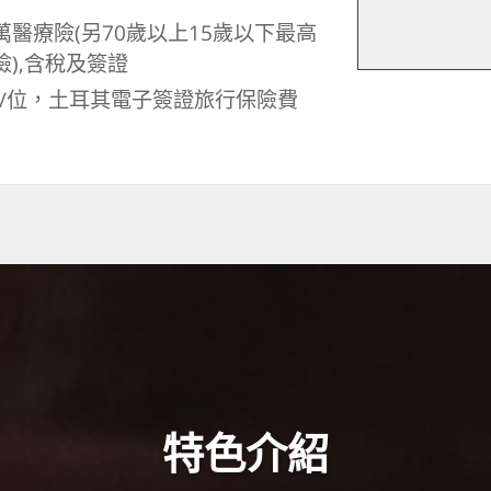
萬醫療險(另70歲以上15歲以下最高
險),含稅及簽證
天/位，土耳其電子簽證旅行保險費
特色介紹