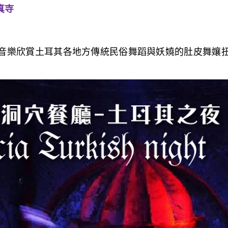
真寺
音樂欣賞土耳其各地方傳統民俗舞蹈與妖嬈的肚皮舞孃