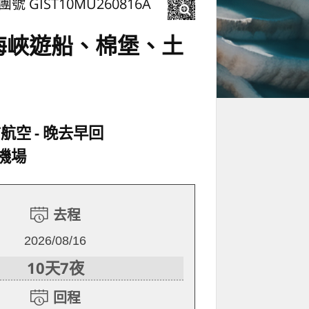
團號 GIST10MU260816A
斯海峽遊船、棉堡、土
方航空
晚去早回
機場
去程
2026/08/16
10天7夜
回程