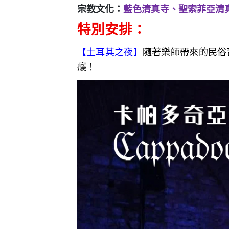
宗教文化：
藍色清真寺、聖索菲亞清
特別安排：
【土耳其之夜
】
隨著樂師帶來的民俗
癮！