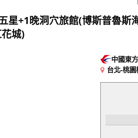
晚五星+1晚洞穴旅館(博斯普魯
花城)
中國東
台北-桃園