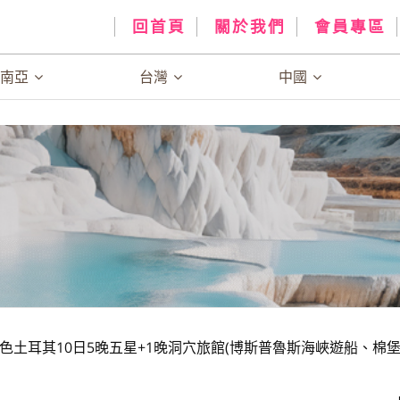
回首頁
關於我們
會員專區
、南亞
台灣
中國
色土耳其10日5晚五星+1晚洞穴旅館(博斯普魯斯海峽遊船、棉