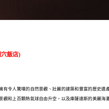
穴飯店)
擁有令人驚嘆的自然景觀、壯麗的建築和豐富的歷史遺
景觀和上百顆熱氣球自由升空，以及庫薩達斯的美麗海