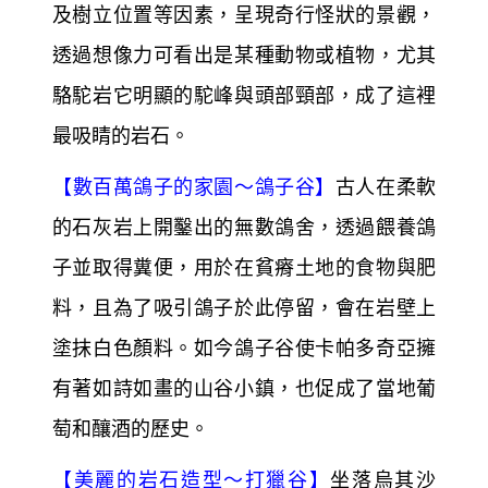
及樹立位置等因素，呈現奇行怪狀的景觀，
透過想像力可看出是某種動物或植物，尤其
駱駝岩它明顯的駝峰與頭部頸部，成了這裡
最吸睛的岩石。
【
數百萬鴿子的家園～
鴿子谷】
古人在柔軟
的石灰岩上開鑿出的無數鴿舍，透過餵養鴿
子並取得糞便，用於在貧瘠土地的食物與肥
料，且為了吸引鴿子於此停留，會在岩壁上
塗抹白色顏料。如今鴿子谷使卡帕多奇亞擁
有著如詩如畫的山谷小鎮，也促成了當地葡
萄和釀酒的歷史。
【
美麗的岩石造型～
打獵谷】
坐落烏其沙