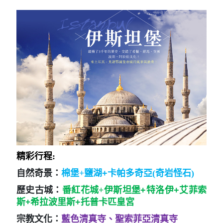
精彩行程:
自然奇景：
棉堡+
鹽湖+
卡帕多奇亞(奇岩怪石)
歷史古城：
番紅花城+
伊斯坦堡+特洛伊+艾菲索
+
斯
希拉波里斯+托普卡匹皇宮
宗教文化：
藍色清真寺、聖索菲亞清真寺