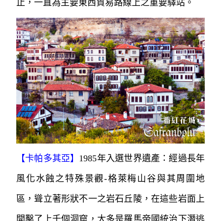
止，一直為主要東西貿易路線上之重要驛站。
【卡帕多其亞】
1985年入選世界遺產：經過長年
風化水蝕之特殊景觀-格萊梅山谷與其周圍地
區，聳立著形狀不一之岩石丘陵，
在這些岩面上
開鑿了上千個洞窟，大多是羅馬帝國統治下
潛逃