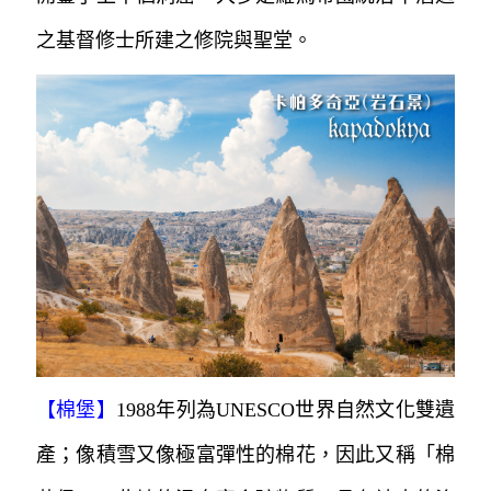
之基督修士所建之修院與聖堂。
【
棉堡
】
1988年列為UNESCO世界自然文化雙遺
產；像積雪又像極富彈性的棉花，因此又稱「棉