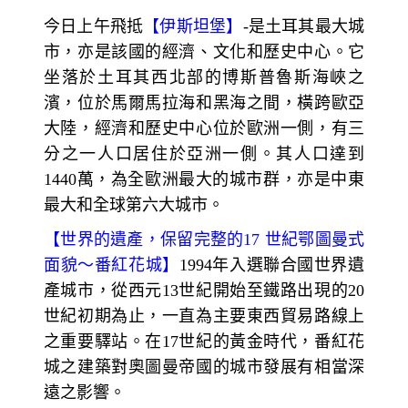
今日上午飛抵
【伊斯坦堡】
-
是土耳其最大城
市，亦是該國的經濟、文化和歷史中心。它
坐落於土耳其西北部的博斯普魯斯海峽之
濱，位於馬爾馬拉海和黑海之間，橫跨歐亞
大陸，經濟和歷史中心位於歐洲一側，有三
分之一人口居住於亞洲一側。其人口達到
1440萬，為全歐洲最大的城市群，亦是中東
最大和全球第六大城市。
【
世界的遺產，保留完整的
17
世紀鄂圖曼式
面貌～
番紅花城】
1994
年入選聯合國世界遺
產城市，從西元13世紀開始至鐵路出現的20
世紀初期為止，一直為主要東西貿易路線上
之重要驛站。在17
世紀的黃金時代，番紅花
城之建築對奧圖曼帝國的城市發展有相當深
遠之影響。