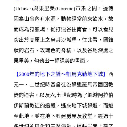
(Uchisar)與果里美(Goreme)市集之間，據傳
因為山谷內有水源，動物經常前來飲水，故
而成為狩獵場，從打獵谷往南看，可以看見
突出於高原上之烏其沙城堡，往北看，圓錐
狀的岩石、玫瑰色的脊稜，以及谷地深處之
果里美，勾勒出一幅絕美的畫面。
【
2000
年的地下之謎～
凱馬克勒地下城】
西
元一、二世紀時基督徒為躲避羅馬帝國回教
徒的迫害，以及六,七世紀時為了躲避阿拉伯
伊斯蘭教徒的追殺，逃來地下城躲避。而逃
至此地，並在地下興建房屋及教堂，經過十
多世紀的風化和天然侵蝕，這些岩面上鑿了