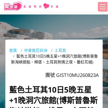
首頁
中東南亞非洲
土耳其
藍色土耳其10日5晚五星+1晚洞穴旅館(博斯普魯
斯海峽遊船、棉堡、土耳其熱情之夜、番紅花城)
團號 GIST10MU260823A
藍色土耳其10日5晚五星
+1晚洞穴旅館(博斯普魯斯