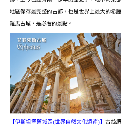
地區保存最完整的古都，也是世界上最大的希臘
羅馬古城，是必看的景點。
【
伊斯坦堡舊城區(世界自然文化遺產)
】
古絲綢