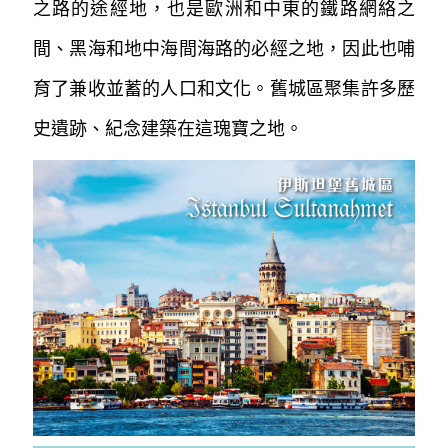
之路的途經地，也是歐洲和中東的鐵路網絡之
間、黑海和地中海間海路的必經之地，因此也哺
育了兼收並蓄的人口和文化。舊城區聚集許
多歷
史遺跡、紀念建築在這瑰寶之地。