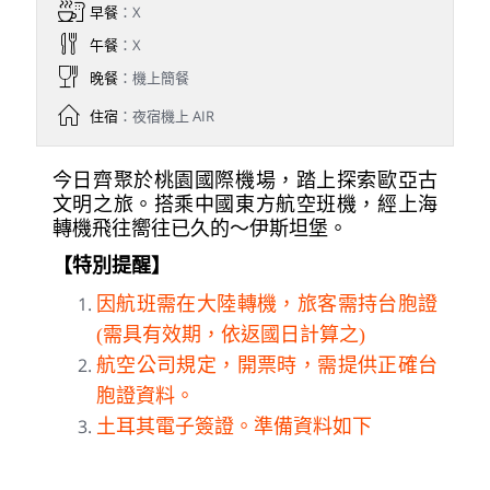
早餐
：X
午餐
：X
晚餐
：機上簡餐
住宿
：夜宿機上 AIR
今日齊聚於桃園國際機場，踏上探索歐亞古
文明之旅。搭乘中國東方航空班機，經上海
轉機飛往嚮往已久的～伊斯坦堡。
【特別提醒】
因航班需在大陸轉機，旅客需持台胞證
(需具有效期，依返國日計算之)
航空公司規定，開票時，需提供正確台
胞證資料。
土耳其電子簽證。準備資料如下