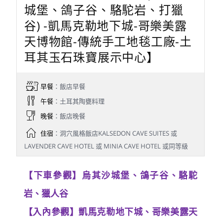
城堡、鴿子谷、駱駝岩、打獵
谷) -凱馬克勒地下城-哥樂美露
天博物館-傳統手工地毯工廠-土
耳其玉石珠寶展示中心】
早餐
：飯店早餐
午餐
：土耳其陶甕料理
晚餐
：飯店晚餐
住宿
：洞穴風格飯店KALSEDON CAVE SUITES 或
LAVENDER CAVE HOTEL 或 MINIA CAVE HOTEL 或同等級
【下車參觀】烏其沙城堡、鴿子谷、駱駝
岩、獵人谷
【入內參觀】凱馬克勒地下城、哥樂美露天