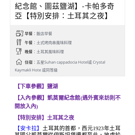
紀念館、圖茲鹽湖】-卡帕多奇
亞【特別安排：土耳其之夜】
早餐
：飯店早餐
午餐
：土式烤肉串風味料理
晚餐
：土耳其風味料理
住宿
：五星Suhan cappadocia Hotel或 Crystal
Kaymakli Hote 或同等級
【下車參觀】鹽湖
【入內參觀】凱莫爾紀念館(遇外賓來訪則不
開放入內)
【特別安排】土耳其之夜
【安卡拉】
土耳其的首都，西元1923年土耳
其國父凱莫爾從伊斯坦堡遷都至此，地處於