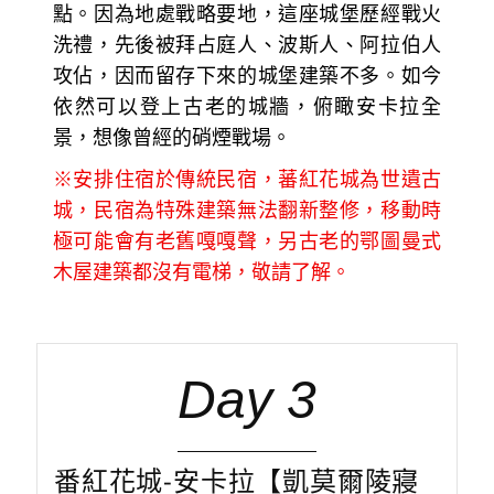
點。因為地處戰略要地，這座城堡歷經戰火
洗禮，先後被拜占庭人、波斯人、阿拉伯人
攻佔，因而留存下來的城堡建築不多。如今
依然可以登上古老的城牆，俯瞰安卡拉全
景，想像曾經的硝煙戰場。
※安排住宿於傳統民宿，蕃紅花城為世遺古
城，民宿為特殊建築無法翻新整修，移動時
極可能會有老舊嘎嘎聲，另古老的鄂圖曼式
木屋建築都沒有電梯，敬請了解。
Day 3
番紅花城-安卡拉【凱莫爾陵寢