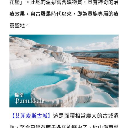
花堡」。
此地的溫泉富含礦物質，具有神奇的治
療效果，自古羅馬時代以來，即為貴族
專屬的療
養聖地。
【
艾菲索斯古城
】
這是面積相當廣大的古城遺
跡，至今已經有兩千多年的歷史了，地中海東部