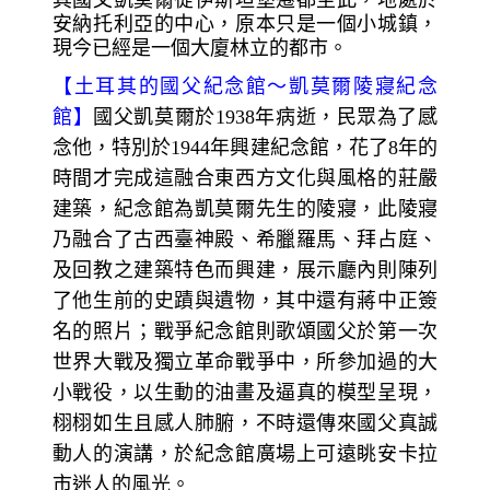
安納托利亞的中心，原本只是一個小城鎮，
現今已經是一個大廈林立的都市。
【
土耳其的國父紀念館～
凱莫爾陵寢紀念
館】
國父凱莫爾於1938年病逝，民眾為了感
念他，特別於1944年興建紀念館，花了8
年的
時間才完成這融合東西方文化與風格的莊嚴
建築，紀念館為凱莫爾先生的陵寢，此陵寢
乃融合了古西臺神殿、希臘羅馬、拜占庭、
及回教之建築特色而興建，展示廳內則陳列
了他生前的史蹟與遺物，其中還有蔣中正簽
名的照片；戰爭紀念館則歌頌國父於第一次
世界大戰及獨立革命戰爭中，所參加過的大
小戰役，以生動的油畫及逼真的模型呈現，
栩栩如生且感人肺腑，不時還傳來國父真誠
動人的演講，於紀念館廣場上可遠眺安卡拉
市迷人的風光。