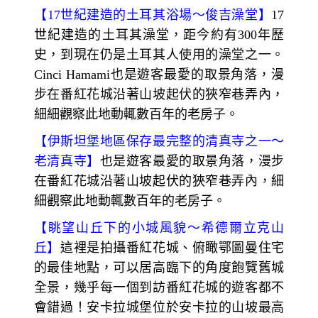
【
17
世紀建造的土耳其浴場～
俊吉澡堂】
17
世紀建造的土耳其澡堂，距今約有300年歷
史，到現在仍是土耳其人使用的澡堂之一。
Cinci Hamami也是遊客最愛的取景角落，漫
步在番紅花城沿著山坡起伏的狹窄巷弄內，
細細觀察此地動輒數百年的老房子。
【
伊斯坦堡地區保存最完整的清真寺之一～
老清真寺】
也是遊客最愛的取景角落，漫步
在番紅花城沿著山坡起伏的狹窄巷弄內，細
細觀察此地動輒數百年的老房子。
【
眺望山丘下的小城風貌～
希德爾立克山
丘】
這裡是拍攝番紅花城、俯瞰鄂圖曼住宅
的最佳地點，可以居高臨下的角度飽覽舊城
全景，幾乎每一個到訪番紅花城的遊客都不
會錯過！安卡拉城堡位於安卡拉的山坡最高