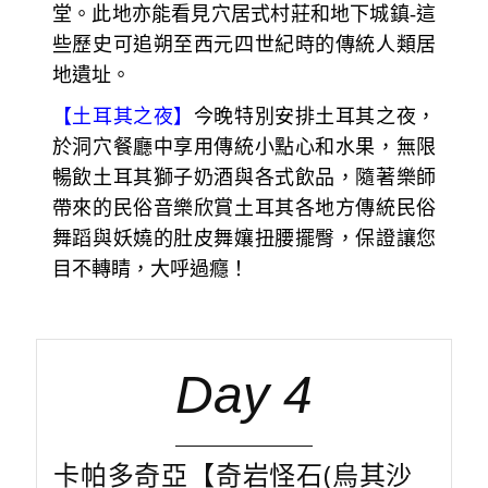
堂。此地亦能看見穴居式村莊和地下城鎮-這
些歷史可追朔至西元四世紀時的傳統人類居
地遺址。
【土耳其之夜】
今晚特別安排土耳其之夜，
於洞穴餐廳中享用傳統小點心和水果，無限
暢飲土耳其獅子奶酒與各式飲品，隨著樂師
帶來的民俗音樂欣賞土耳其各地方傳統民俗
舞蹈與妖嬈的肚皮舞孃扭腰擺臀，保證讓您
目不轉睛，大呼過癮！
Day 4
卡帕多奇亞【奇岩怪石(烏其沙