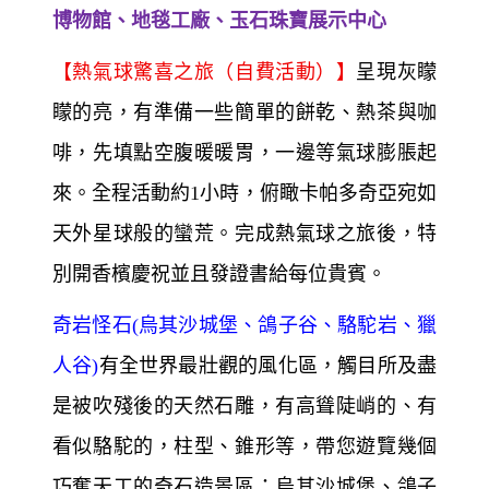
博物館、地毯工廠、玉石珠寶展示中心
【熱氣球驚喜之旅（自費活動）】
呈現灰矇
矇的亮，有準備一些簡單的餅乾、熱茶與咖
啡，先填點空腹暖暖胃，一邊等氣球膨脹起
來。全程活動約1小時，俯瞰卡帕多奇亞宛如
天外星球般的蠻荒。完成熱氣球之旅後，特
別開香檳慶祝並且發證書給每位貴賓。
奇岩怪石(烏其沙城堡、鴿子谷、駱駝岩、獵
人谷)
有全世界最壯觀的風化區，觸目所及盡
是被吹殘後的天然石雕，有高聳陡峭的、有
看似駱駝的，柱型、錐形等，帶您遊覽幾個
巧奪天工的奇石造景區：烏其沙城堡、鴿子