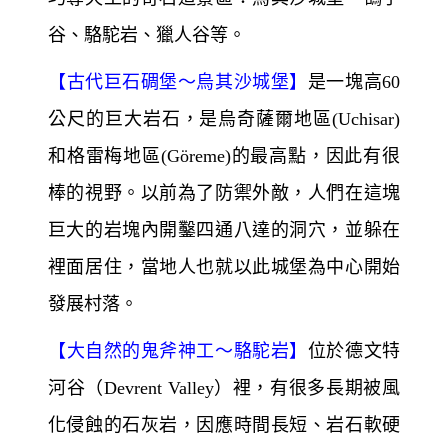
谷、駱駝岩、獵人谷等。
【
古代巨石碉堡～
烏其沙城堡】
是一塊高60
公尺的巨大岩石，是烏奇薩爾地區(Uchisar)
和格雷梅地區(Göreme)
的最高點，因此有很
棒的視野。以前為了防禦外敵，人們在這塊
巨大的岩塊內開鑿四通八達的洞穴，並躲在
裡面居住，當地人也就以此城堡為中心開始
發展村落。
【
大自然的鬼斧神工～
駱駝岩】
位於德文特
河谷（Devrent Valley）裡，有很多長期被風
化侵蝕的石灰岩，因應時間長短、岩石軟硬