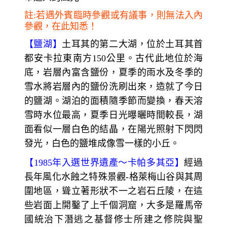
註:若遇外賓臨時參觀或有議事，則無法入內
參觀，在此知悉！
【鹽湖】
土耳其的第二大湖，位於土耳其首
都安卡拉東南方150公里。古代此地位於海
底，岩層內富含鹽份，夏季的雨水及冬季的
雪水將岩層內的鹽份洗刷出來，造就了今日
的鹽湖。湖泊的面積隨季節而變換，春天溶
雪時水位最高，夏季日光曝曬時間較長，湖
面看似一層白色的結晶，在陽光照射下閃閃
發光，白色的鹽堆成像雪一樣的小丘。
【1985年入選世界遺產～卡帕多其亞】
經過
長年風化水蝕之特殊景觀-格萊梅山谷與其周
圍地區，聳立著形狀不一之岩石丘陵，在這
些岩面上開鑿了上千個洞窟，大多是羅馬帝
國統治下潛逃之基督修士所建之修院與聖