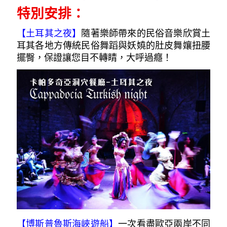
特別安排：
【土耳其之夜
】
隨著樂師帶來的民俗音樂欣賞土
耳其各地方傳統民俗舞蹈與妖嬈的肚皮舞孃扭腰
擺臀，保證讓您目不轉睛，大呼過癮！
【博斯普魯斯海峽遊船】
一次看盡歐亞兩岸不同