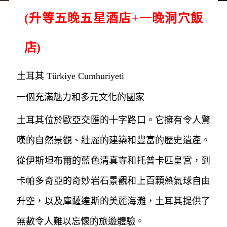
(升等五晚五星酒店+一晚洞穴飯
店)
土耳其 Türkiye Cumhuriyeti
一個充滿魅力和多元文化的國家
土耳其位於歐亞交匯的十字路口。它擁有令人驚
嘆的自然景觀、壯麗的建築和豐富的歷史遺產。
從伊斯坦布爾的藍色清真寺和托普卡匹皇宮，到
卡帕多奇亞的奇妙岩石景觀和上百顆熱氣球自由
升空，以及庫薩達斯的美麗海灘，土耳其提供了
無數令人難以忘懷的旅遊體驗。