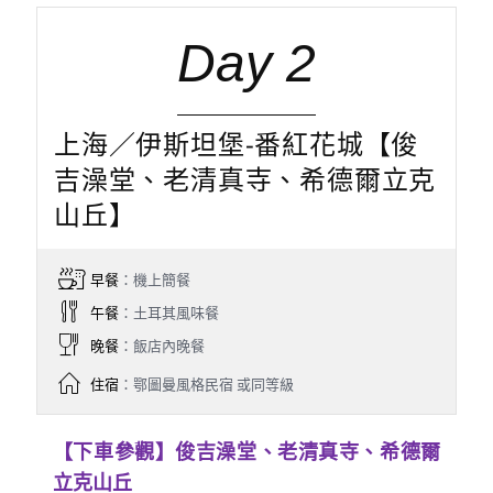
Day 2
上海／伊斯坦堡-番紅花城【俊
吉澡堂、老清真寺、希德爾立克
山丘】
早餐
：機上簡餐
午餐
：土耳其風味餐
晚餐
：飯店內晚餐
住宿
：鄂圖曼風格民宿 或同等級
【下車參觀】俊吉澡堂、老清真寺、希德爾
立克山丘