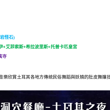
岩怪石)
+
伊+艾菲索斯
希拉波里斯+托普卡匹皇宮
真寺
音樂欣賞土耳其各地方傳統民俗舞蹈與妖嬈的肚皮舞孃