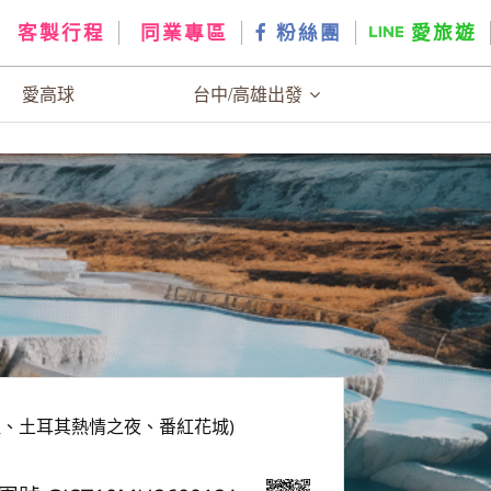
客製行程
同業專區
粉絲團
愛旅遊
愛高球
台中/高雄出發
堡、土耳其熱情之夜、番紅花城)