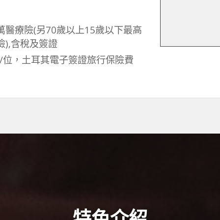
萬醫療險(另70歲以上15歲以下最高
險),含稅及簽證
天/位，土耳其電子簽證旅行保險費
特色介紹