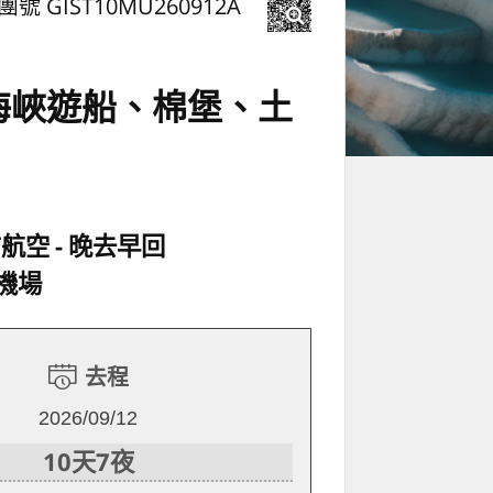
團號 GIST10MU260912A
斯海峽遊船、棉堡、土
方航空
晚去早回
機場
去程
2026/09/12
10天7夜