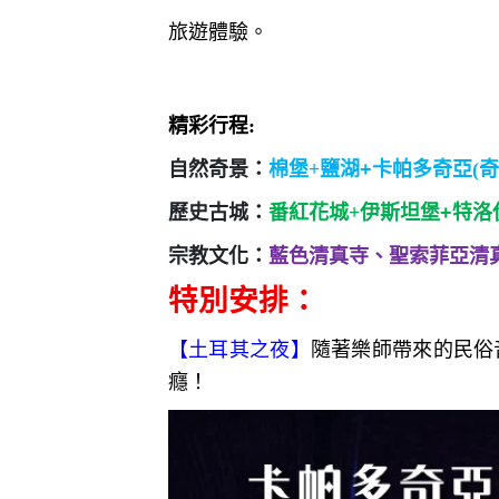
旅遊體驗。
精彩行程:
自然奇景：
棉堡+
鹽湖+
卡帕多奇亞(奇
歷史古城：
番紅花城+
伊斯坦堡+特洛
宗教文化：
藍色清真寺、聖索菲亞清
特別安排：
【土耳其之夜
】
隨著樂師帶來的民俗
癮！