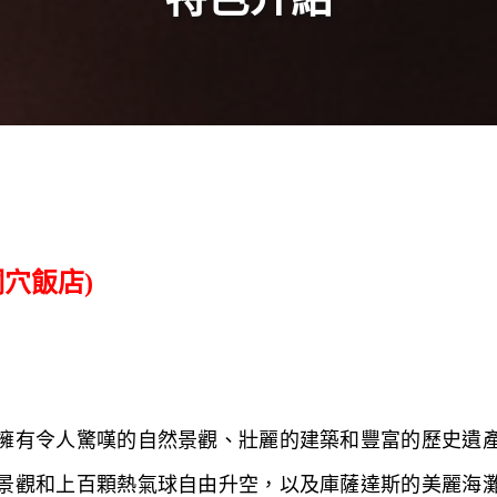
穴飯店)
擁有令人驚嘆的自然景觀、壯麗的建築和豐富的歷史遺
景觀和上百顆熱氣球自由升空，以及庫薩達斯的美麗海