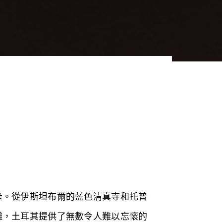
產。從伊斯坦布爾的藍色清真寺和托普
灘，土耳其提供了無數令人難以忘懷的