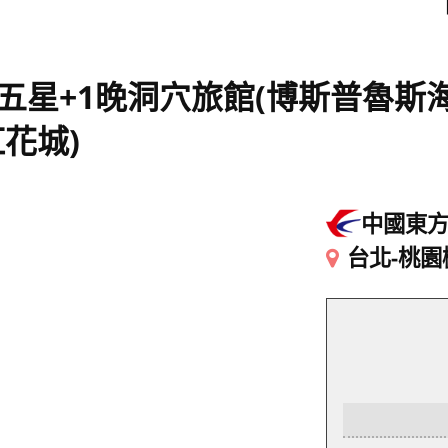
晚五星+1晚洞穴旅館(博斯普魯
花城)
中國東
台北-桃園