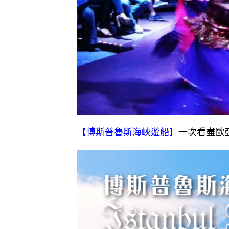
【博斯普魯斯海峽遊船】
一次看盡歐