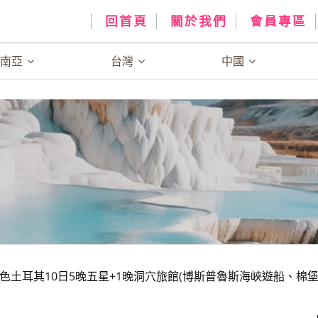
回首頁
關於我們
會員專區
、南亞
台灣
中國
色土耳其10日5晚五星+1晚洞穴旅館(博斯普魯斯海峽遊船、棉