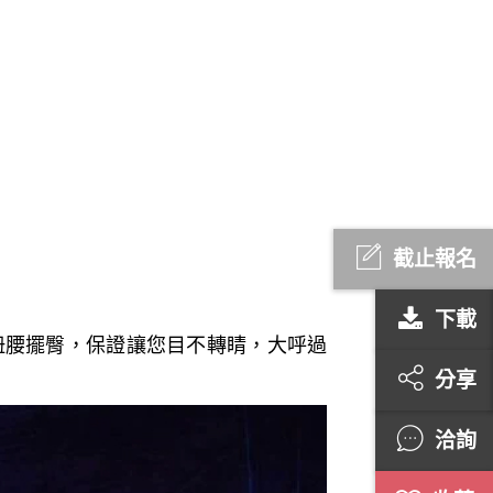
截止報名
下載
扭腰擺臀，保證讓您目不轉睛，大呼過
分享
洽詢