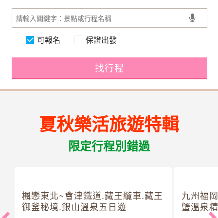
可報名
保證出發
找行程
夏秋樂活旅遊特輯
限定行程別錯過
楓戀東北~會津鐵道.藏王纜車.藏王
九州福岡
御釜秘境.銀山溫泉五日遊
蟹溫泉精