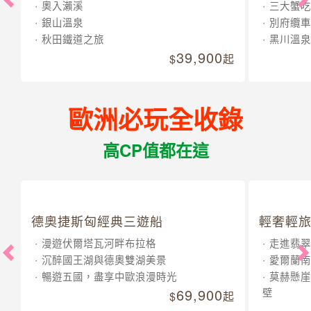
奧入瀨溪
三大蟹吃
銀山溫泉
別府纜車
秋田鐵道之旅
黑川溫泉
39,900
起
歐洲必玩全收錄
高CP值都在這
德奧捷斯匈經典三遊船
輕奢輕旅
漫遊伏爾塔瓦河畔布拉格
走進翡翠
沉醉國王湖與德奧雙湖美景
愛爾蘭南
暢遊五國，盡享中歐浪漫時光
莫赫懸崖
69,900
壁
起