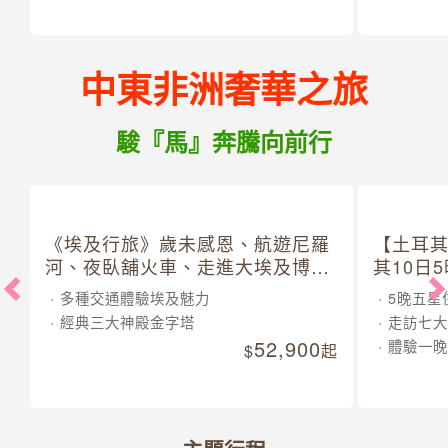
中東非洲奢華之旅
駿『馬』奔騰向前行
《埃及行旅》歲未感恩、航遊尼羅
【土耳
河、夜臥舖火車、走進大埃及博物
其10日
館 10 日
多種交通體驗埃及魅力
5晚五星
經典三大神殿金字塔
走訪七大
52,900
體驗一晚
起