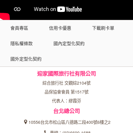
會員專區
信用卡優惠
下載刷卡單
隱私權條款
國內定型化契約
國外定型化契約
迎家國際旅行社有限公司
綜合旅行社 交觀綜2104號
品保協會會員 第1517號
代表人：繆霞芬
台北總公司
10556台北市松山區八德路二段400號6樓之2
專線：(02)6600-1688