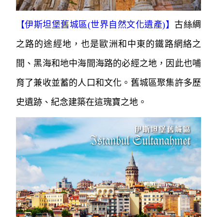
【
伊斯坦堡舊城區(世界自然文化遺產)
】
古絲綢
之路的途經地，也是歐洲和中東的鐵路網絡之
間、黑海和地中海間海路的必經之地，因此也哺
育了兼收並蓄的人口和文化。舊城區聚集許
多歷
史遺跡、紀念建築在這瑰寶之地。