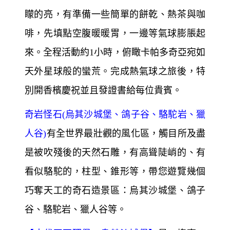
矇的亮，有準備一些簡單的餅乾、熱茶與咖
啡，先填點空腹暖暖胃，一邊等氣球膨脹起
來。全程活動約1小時，俯瞰卡帕多奇亞宛如
天外星球般的蠻荒。完成熱氣球之旅後，特
別開香檳慶祝並且發證書給每位貴賓。
奇岩怪石(烏其沙城堡、鴿子谷、駱駝岩、獵
人谷)
有全世界最壯觀的風化區，觸目所及盡
是被吹殘後的天然石雕，有高聳陡峭的、有
看似駱駝的，柱型、錐形等，帶您遊覽幾個
巧奪天工的奇石造景區：烏其沙城堡、鴿子
谷、駱駝岩、獵人谷等。