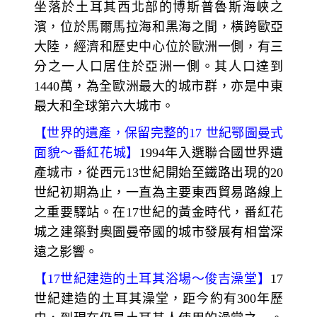
坐落於土耳其西北部的博斯普魯斯海峽之
濱，位於馬爾馬拉海和黑海之間，橫跨歐亞
大陸，經濟和歷史中心位於歐洲一側，有三
分之一人口居住於亞洲一側。其人口達到
1440萬，為全歐洲最大的城市群，亦是中東
最大和全球第六大城市。
【
世界的遺產，保留完整的
17
世紀鄂圖曼式
面貌～
番紅花城】
1994
年入選聯合國世界遺
產城市，從西元13世紀開始至鐵路出現的20
世紀初期為止，一直為主要東西貿易路線上
之重要驛站。在17
世紀的黃金時代，番紅花
城之建築對奧圖曼帝國的城市發展有相當深
遠之影響。
【
17
世紀建造的土耳其浴場～
俊吉澡堂】
17
世紀建造的土耳其澡堂，距今約有300年歷