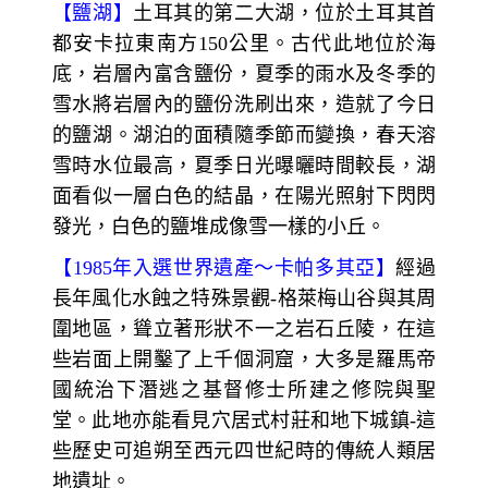
【鹽湖】
土耳其的第二大湖，位於土耳其首
都安卡拉東南方150公里。古代此地位於海
底，岩層內富含鹽份，夏季的雨水及冬季的
雪水將岩層內的鹽份洗刷出來，造就了今日
的鹽湖。湖泊的面積隨季節而變換，春天溶
雪時水位最高，夏季日光曝曬時間較長，湖
面看似一層白色的結晶，在陽光照射下閃閃
發光，白色的鹽堆成像雪一樣的小丘。
【1985年入選世界遺產～卡帕多其亞】
經過
長年風化水蝕之特殊景觀-格萊梅山谷與其周
圍地區，聳立著形狀不一之岩石丘陵，在這
些岩面上開鑿了上千個洞窟，大多是羅馬帝
國統治下潛逃之基督修士所建之修院與聖
堂。此地亦能看見穴居式村莊和地下城鎮-這
些歷史可追朔至西元四世紀時的傳統人類居
地遺址。