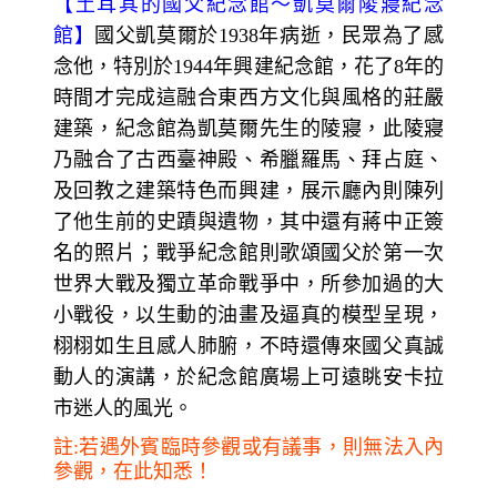
【
土耳其的國父紀念館～
凱莫爾陵寢紀念
館】
國父凱莫爾於1938年病逝，民眾為了感
念他，特別於1944年興建紀念館，花了8
年的
時間才完成這融合東西方文化與風格的莊嚴
建築，紀念館為凱莫爾先生的陵寢，此陵寢
乃融合了古西臺神殿、希臘羅馬、拜占庭、
及回教之建築特色而興建，展示廳內則陳列
了他生前的史蹟與遺物，其中還有蔣中正簽
名的照片；戰爭紀念館則歌頌國父於第一次
世界大戰及獨立革命戰爭中，所參加過的大
小戰役，以生動的油畫及逼真的模型呈現，
栩栩如生且感人肺腑，不時還傳來國父真誠
動人的演講，於紀念館廣場上可遠眺安卡拉
市迷人的風光。
註:若遇外賓臨時參觀或有議事，則無法入內
參觀，在此知悉！