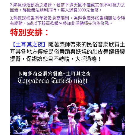
2.
熱氣球活動為之贈送，若當下遇天氣不佳或其他不可抗力之
因素，導致無法順利飛行，每人退費3000元台幣。
3.
熱氣球搭乘有年齡及身高限制，為避免國外搭乘相關法令時
有變動，6歲以下孩童欲報名參加此活動請先洽詢業務。
特別安排：
【土耳其之夜
】
隨著樂師帶來的民俗音樂欣賞土
耳其各地方傳統民俗舞蹈與妖嬈的肚皮舞孃扭腰
擺臀，保證讓您目不轉睛，大呼過癮！