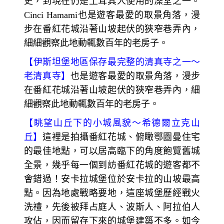
史，到現在仍是土耳其人使用的澡堂之一。
Cinci Hamami也是遊客最愛的取景角落，漫
步在番紅花城沿著山坡起伏的狹窄巷弄內，
細細觀察此地動輒數百年的老房子。
【
伊斯坦堡地區保存最完整的清真寺之一～
老清真寺】
也是遊客最愛的取景角落，漫步
在番紅花城沿著山坡起伏的狹窄巷弄內，細
細觀察此地動輒數百年的老房子。
【
眺望山丘下的小城風貌～
希德爾立克山
丘】
這裡是拍攝番紅花城、俯瞰鄂圖曼住宅
的最佳地點，可以居高臨下的角度飽覽舊城
全景，幾乎每一個到訪番紅花城的遊客都不
會錯過！安卡拉城堡位於安卡拉的山坡最高
點。因為地處戰略要地，這座城堡歷經戰火
洗禮，先後被拜占庭人、波斯人、阿拉伯人
攻佔，因而留存下來的城堡建築不多。如今