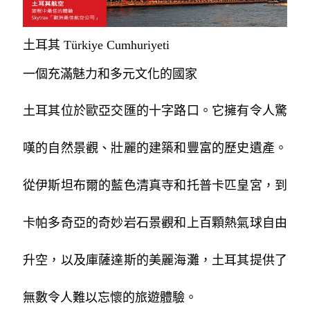
土耳其 Türkiye Cumhuriyeti
一個充滿魅力和多元文化的國家
土耳其位於歐亞交匯的十字路口。它擁有令人驚
嘆的自然景觀、壯麗的建築和豐富的歷史遺產。
從伊斯坦布爾的藍色清真寺和托普卡匹皇宮，到
卡帕多奇亞的奇妙岩石景觀和上百顆熱氣球自由
升空，以及庫薩達斯的美麗海灘，土耳其提供了
無數令人難以忘懷的旅遊體驗。