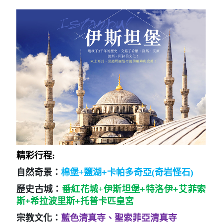
精彩行程:
自然奇景：
棉堡+
鹽湖+
卡帕多奇亞(奇岩怪石)
歷史古城：
番紅花城+
伊斯坦堡+特洛伊+艾菲索
+
斯
希拉波里斯+托普卡匹皇宮
宗教文化：
藍色清真寺、聖索菲亞清真寺