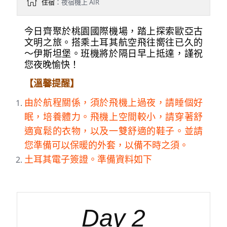
住宿
：夜宿機上 AIR
今日齊聚於桃園國際機場，踏上探索歐亞古
文明之旅。搭乘土耳其航空飛往嚮往已久的
～伊斯坦堡。班機將於隔日早上抵達，謹祝
您夜晚愉快！
【溫馨提醒】
由於航程關係，須於飛機上過夜，請睡個好
眠，培養體力。飛機上空間較小，請穿著舒
適寬鬆的衣物，以及一雙舒適的鞋子。並請
您準備可以保暖的外套，以備不時之須。
土耳其電子簽證。準備資料如下
Day 2