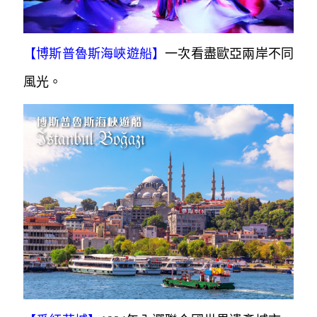
【博斯普魯斯海峽遊船】
一次看盡歐亞兩岸不同
風光。