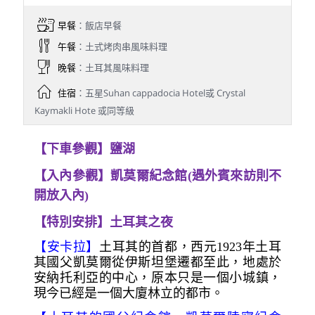
早餐
：飯店早餐
午餐
：土式烤肉串風味料理
晚餐
：土耳其風味料理
住宿
：五星Suhan cappadocia Hotel或 Crystal
Kaymakli Hote 或同等級
【下車參觀】鹽湖
【入內參觀】凱莫爾紀念館(遇外賓來訪則不
開放入內)
【特別安排】土耳其之夜
【安卡拉】
土耳其的首都，西元1923年土耳
其國父凱莫爾從伊斯坦堡遷都至此，地處於
安納托利亞的中心，原本只是一個小城鎮，
現今已經是一個大廈林立的都市。