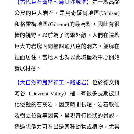
【
古代巨石碉堡～
烏其沙城堡】
是一塊高60
公尺的巨大岩石，是烏奇薩爾地區(Uchisar)
和格雷梅地區(Göreme)
的最高點，因此有很
棒的視野。以前為了防禦外敵，人們在這塊
巨大的岩塊內開鑿四通八達的洞穴，並躲在
裡面居住，當地人也就以此城堡為中心開始
發展村落。
【
大自然的鬼斧神工～
駱駝岩】
位於德文特
河谷（Devrent Valley）裡，有很多長期被風
化侵蝕的石灰岩，因應時間長短、岩石軟硬
及樹立位置等因素，呈現奇行怪狀的景觀，
透過想像力可看出是某種動物或植物，尤其