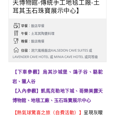
天博物館-傳統手工地毯工廠-土
耳其玉石珠寶展示中心】
早餐
：飯店早餐
午餐
：土耳其陶甕料理
晚餐
：飯店晚餐
住宿
：洞穴風格飯店KALSEDON CAVE SUITES 或
LAVENDER CAVE HOTEL 或 MINIA CAVE HOTEL 或同等級
【下車參觀】烏其沙城堡、鴿子谷、駱駝
岩、獵人谷
【入內參觀】凱馬克勒地下城、哥樂美露天
博物館、地毯工廠、玉石珠寶展示中心
【熱氣球驚喜之旅（自費活動）】
呈現灰矇