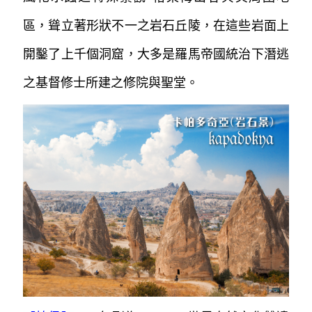
區，聳立著形狀不一之岩石丘陵，
在這些岩面上
開鑿了上千個洞窟，大多是羅馬帝國統治下
潛逃
之基督修士所建之修院與聖堂。