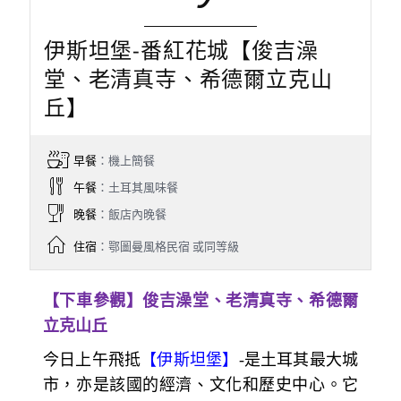
伊斯坦堡-番紅花城【俊吉澡
堂、老清真寺、希德爾立克山
丘】
早餐
：機上簡餐
午餐
：土耳其風味餐
晚餐
：飯店內晚餐
住宿
：鄂圖曼風格民宿 或同等級
【下車參觀】俊吉澡堂、老清真寺、希德爾
立克山丘
今日上午飛抵
【伊斯坦堡】
-
是土耳其最大城
市，亦是該國的經濟、文化和歷史中心。它