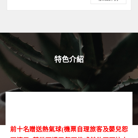
特色介紹
前十名贈送熱氣球(機票自理旅客及嬰兒恕