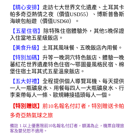
【精心安排】
走訪七大世界文化遺產、土耳其卡
帕多奇亞熱情之夜（價值USD55）、博斯普魯斯
海峽包船遊（價值USD60）。
【五星住宿
】
除特殊住宿體驗外，其他5晚保證
入住當地五星級飯店。
【美食升級】
土耳其風味餐、五晚飯店內用餐。
【特別加碼】
升等一晚洞穴特色飯店、體驗一晚
蕃紅花世界遺產特色住宿～鄂圖曼風格民宿、棉
堡住宿土耳其式五星溫泉飯店。
【五大好禮】
全程提供個人導覽耳機、每天提供
一人一瓶礦泉水、用餐每四人一大瓶礦泉水、行
李束帶每人一條、歐規轉接插頭每人一個。
【特別贈送】
前10名報名付訂者，特別贈送卡帕
多奇亞熱氣球之旅
備註
1.
以上優惠限前10名報名付訂者，額滿為止，機票自理旅
客及嬰兒恕不適用。