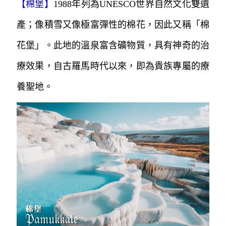
【
棉堡
】
1988年列為UNESCO世界自然文化雙遺
產；像積雪又像極富彈性的棉花，因此又稱「棉
花堡」。
此地的溫泉富含礦物質，具有神奇的治
療效果，自古羅馬時代以來，即為貴族
專屬的療
養聖地。