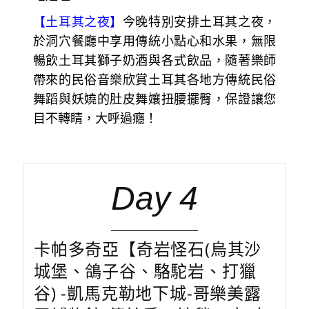
【土耳其之夜】
今晚特別安排土耳其之夜，
於洞穴餐廳中享用傳統小點心和水果，無限
暢飲土耳其獅子奶酒與各式飲品，隨著樂師
帶來的民俗音樂欣賞土耳其各地方傳統民俗
舞蹈與妖嬈的肚皮舞孃扭腰擺臀，保證讓您
目不轉睛，大呼過癮！
Day 4
卡帕多奇亞【奇岩怪石(烏其沙
城堡、鴿子谷、駱駝岩、打獵
谷) -凱馬克勒地下城-哥樂美露