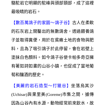
駱駝岩它明顯的駝峰與頭部頸部，成了這裡
最吸睛的岩石。
【
數百萬鴿子的家園～
鴿子谷】
古人在柔軟
的石灰岩上開鑿出的無數鴿舍，透過餵養鴿
子並取得糞便，用於在貧瘠土地的食物與肥
料，且為了吸引鴿子於此停留，會在岩壁上
塗抹白色顏料。如今鴿子谷使卡帕多奇亞擁
有著如詩如畫的山谷小鎮，也促成了當地葡
萄和釀酒的歷史。
【
美麗的岩石造型～
打獵谷】
坐落烏其沙
(Uchisar)與果里美(Goreme)市集之間，據傳
因為山谷內有水源，動物經常前來飲水，故