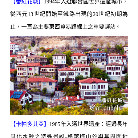
【番紅花城】
1994年入選聯合國世界遺產城市，
從西元13世紀開始至鐵路出現的20世紀初期為
止，一直為主要東西貿易路線上之重要驛站。
【卡帕多其亞】
1985年入選世界遺產：經過長年
風化水蝕之特殊景觀-格萊梅山谷與其周圍地