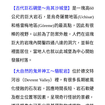
【
古代巨石碉堡～
烏其沙城堡】
是一塊高60
公尺的巨大岩石，是烏奇薩爾地區(Uchisar)
和格雷梅地區(Göreme)
的最高點，因此有很
棒的視野。以前為了防禦外敵，人們在這塊
巨大的岩塊內開鑿四通八達的洞穴，並躲在
裡面居住，當地人也就以此城堡為中心開始
發展村落。
【
大自然的鬼斧神工～
駱駝岩】
位於德文特
河谷（Devrent Valley）裡，有很多長期被風
化侵蝕的石灰岩，因應時間長短、岩石軟硬
及樹立位置等因素，呈現奇行怪狀的景觀，