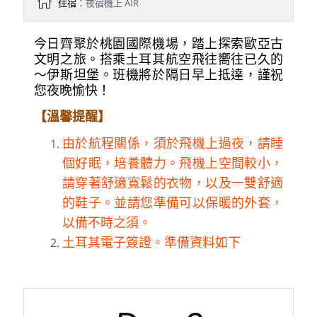
住宿
：夜宿機上 AIR
今日齊聚於桃園國際機場，踏上探索歐亞古
文明之旅。搭乘土耳其航空飛往嚮往已久的
～伊斯坦堡。班機將於隔日早上抵達，謹祝
您夜晚愉快！
【溫馨提醒】
由於航程關係，須於飛機上過夜，請睡
個好眠，培養體力。飛機上空間較小，
請穿著舒適寬鬆的衣物，以及一雙舒適
的鞋子。並請您準備可以保暖的外套，
以備不時之須。
土耳其電子簽證。準備資料如下