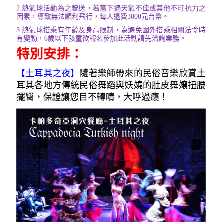
2.
熱氣球活動為之贈送，若當下遇天氣不佳或其他不可抗力之
因素，導致無法順利飛行，每人退費3000元台幣。
3.
熱氣球搭乘有年齡及身高限制，為避免國外搭乘相關法令時
有變動，6歲以下孩童欲報名參加此活動請先洽詢業務。
特別安排：
【土耳其之夜
】
隨著樂師帶來的民俗音樂欣賞土
耳其各地方傳統民俗舞蹈與妖嬈的肚皮舞孃扭腰
擺臀，保證讓您目不轉睛，大呼過癮！