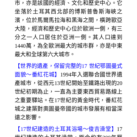
市，亦是該國的經濟、文化和歷史中心。它
坐落於土耳其西北部的博斯普魯斯海峽之
濱，位於馬爾馬拉海和黑海之間，橫跨歐亞
大陸，經濟和歷史中心位於歐洲一側，有三
分之一人口居住於亞洲一側。其人口達到
1440萬，為全歐洲最大的城市群，亦是中東
最大和全球第六大城市。
【
世界的遺產，保留完整的
17
世紀鄂圖曼式
面貌～
番紅花城】
1994
年入選聯合國世界遺
產城市，從西元13世紀開始至鐵路出現的20
世紀初期為止，一直為主要東西貿易路線上
之重要驛站。在17
世紀的黃金時代，番紅花
城之建築對奧圖曼帝國的城市發展有相當深
遠之影響。
【
17
世紀建造的土耳其浴場～
俊吉澡堂】
17