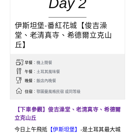
Day 2
伊斯坦堡-番紅花城【俊吉澡
堂、老清真寺、希德爾立克山
丘】
早餐
：機上簡餐
午餐
：土耳其風味餐
晚餐
：飯店內晚餐
住宿
：鄂圖曼風格民宿 或同等級
【下車參觀】俊吉澡堂、老清真寺、希德爾
立克山丘
今日上午飛抵
【伊斯坦堡】
-
是土耳其最大城