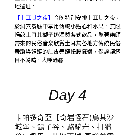
地遺址。
【土耳其之夜】
今晚特別安排土耳其之夜，
於洞穴餐廳中享用傳統小點心和水果，無限
暢飲土耳其獅子奶酒與各式飲品，隨著樂師
帶來的民俗音樂欣賞土耳其各地方傳統民俗
舞蹈與妖嬈的肚皮舞孃扭腰擺臀，保證讓您
目不轉睛，大呼過癮！
Day 4
卡帕多奇亞【奇岩怪石(烏其沙
城堡、鴿子谷、駱駝岩、打獵