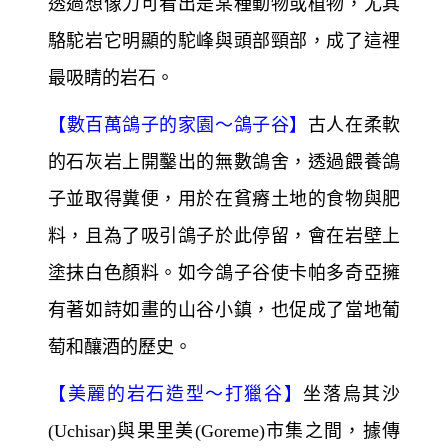
透過想像力可看出是某種動物或植物，尤其
駱駝岩它明顯的駝峰與頭部頸部，成了這裡
最吸睛的岩石。
【
數百萬鴿子的家園～
鴿子谷】
古人在柔軟
的石灰岩上開鑿出的無數鴿舍，透過餵養鴿
子並取得糞便，用於在貧瘠土地的食物與肥
料，且為了吸引鴿子於此停留，會在岩壁上
塗抹白色顏料。如今鴿子谷使卡帕多奇亞擁
有著如詩如畫的山谷小鎮，也促成了當地葡
萄和釀酒的歷史。
【
美麗的岩石造型～
打獵谷】
坐落烏其沙
(Uchisar)與果里美(Goreme)市集之間，據傳