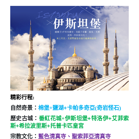
精彩行程:
自然奇景：
棉堡+
鹽湖+
卡帕多奇亞(奇岩怪石)
歷史古城：
番紅花城+
伊斯坦堡+特洛伊+艾菲索
+
斯
希拉波里斯+托普卡匹皇宮
宗教文化：
藍色清真寺、聖索菲亞清真寺