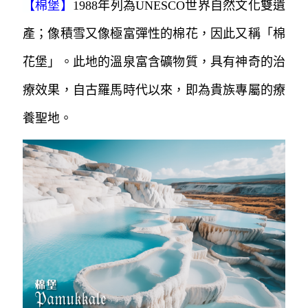
【
棉堡
】
1988年列為UNESCO世界自然文化雙遺
產；像積雪又像極富彈性的棉花，因此又稱「棉
花堡」。
此地的溫泉富含礦物質，具有神奇的治
療效果，自古羅馬時代以來，即為貴族
專屬的療
養聖地。