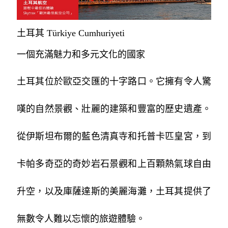
土耳其 Türkiye Cumhuriyeti
一個充滿魅力和多元文化的國家
土耳其位於歐亞交匯的十字路口。它擁有令人驚
嘆的自然景觀、壯麗的建築和豐富的歷史遺產。
從伊斯坦布爾的藍色清真寺和托普卡匹皇宮，到
卡帕多奇亞的奇妙岩石景觀和上百顆熱氣球自由
升空，以及庫薩達斯的美麗海灘，土耳其提供了
無數令人難以忘懷的旅遊體驗。