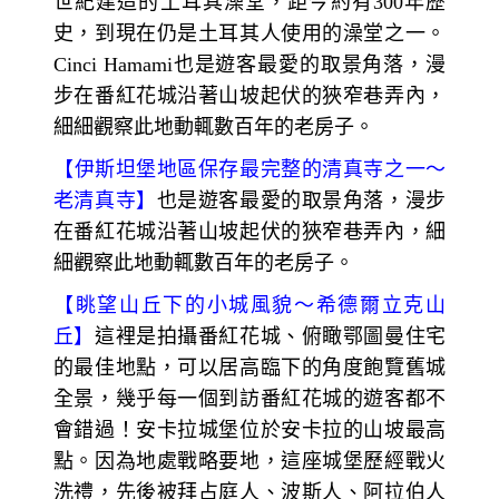
世紀建造的土耳其澡堂，距今約有300年歷
史，到現在仍是土耳其人使用的澡堂之一。
Cinci Hamami也是遊客最愛的取景角落，漫
步在番紅花城沿著山坡起伏的狹窄巷弄內，
細細觀察此地動輒數百年的老房子。
【
伊斯坦堡地區保存最完整的清真寺之一～
老清真寺】
也是遊客最愛的取景角落，漫步
在番紅花城沿著山坡起伏的狹窄巷弄內，細
細觀察此地動輒數百年的老房子。
【
眺望山丘下的小城風貌～
希德爾立克山
丘】
這裡是拍攝番紅花城、俯瞰鄂圖曼住宅
的最佳地點，可以居高臨下的角度飽覽舊城
全景，幾乎每一個到訪番紅花城的遊客都不
會錯過！安卡拉城堡位於安卡拉的山坡最高
點。因為地處戰略要地，這座城堡歷經戰火
洗禮，先後被拜占庭人、波斯人、阿拉伯人