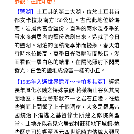
參觀，在此知悉！
【鹽湖】
土耳其的第二大湖，位於土耳其首
都安卡拉東南方150公里。古代此地位於海
底，岩層內富含鹽份，夏季的雨水及冬季的
雪水將岩層內的鹽份洗刷出來，造就了今日
的鹽湖。湖泊的面積隨季節而變換，春天溶
雪時水位最高，夏季日光曝曬時間較長，湖
面看似一層白色的結晶，在陽光照射下閃閃
發光，白色的鹽堆成像雪一樣的小丘。
【1985年入選世界遺產～卡帕多其亞】
經過
長年風化水蝕之特殊景觀-格萊梅山谷與其周
圍地區，聳立著形狀不一之岩石丘陵，在這
些岩面上開鑿了上千個洞窟，大多是羅馬帝
國統治下潛逃之基督修士所建之修院與聖
堂。此地亦能看見穴居式村莊和地下城鎮-這
些歷史可追朔至西元四世紀時的傳統人類居