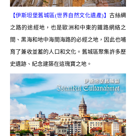
【
伊斯坦堡舊城區(世界自然文化遺產)
】
古絲綢
之路的途經地，也是歐洲和中東的鐵路網絡之
間、黑海和地中海間海路的必經之地，因此也哺
育了兼收並蓄的人口和文化。舊城區聚集許
多歷
史遺跡、紀念建築在這瑰寶之地。