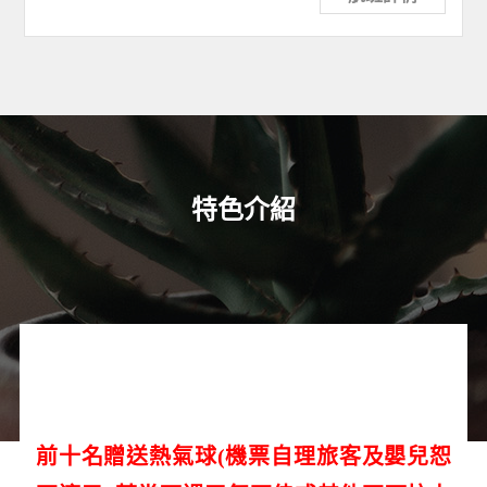
特色介紹
前十名贈送熱氣球(機票自理旅客及嬰兒恕