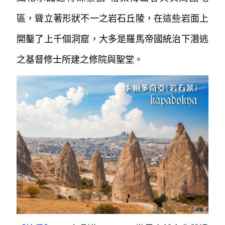
區，聳立著形狀不一之岩石丘陵，
在這些岩面上
開鑿了上千個洞窟，大多是羅馬帝國統治下
潛逃
之基督修士所建之修院與聖堂。