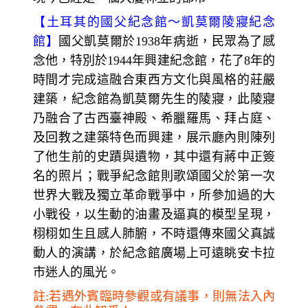
【
土耳其的國父紀念館～
凱莫爾陵寢紀念
館】
國父凱莫爾於1938年病逝，民眾為了感
念他，特別於1944年興建紀念館，花了8
年的
時間才完成這融合東西方文化與風格的莊嚴
建築，紀念館為凱莫爾先生的陵寢，此陵寢
乃融合了古西臺神殿、希臘羅馬、拜占庭、
及回教之建築特色而興建，展示廳內則陳列
了他生前的史蹟與遺物，其中還有蔣中正簽
名的照片；戰爭紀念館則歌頌國父於第一次
世界大戰及獨立革命戰爭中，所參加過的大
小戰役，以生動的油畫及逼真的模型呈現，
栩栩如生且感人肺腑，不時還傳來國父真誠
動人的演講，於紀念館廣場上可遠眺安卡拉
市迷人的風光。
註:若遇外賓臨時參觀或有議事，則無法入內