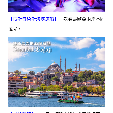
【博斯普魯斯海峽遊船】
一次看盡歐亞兩岸不同
風光。