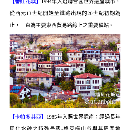
【番紅花城】
1994年入選聯合國世界遺產城市，
從西元13世紀開始至鐵路出現的20世紀初期為
止，一直為主要東西貿易路線上之重要驛站。
【卡帕多其亞】
1985年入選世界遺產：經過長年
風化水蝕之特殊景觀-格萊梅山谷與其周圍地