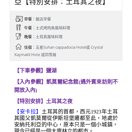
亞【特別安排：土耳其之夜】
早餐
：飯店早餐
午餐
：土式烤肉串風味料理
晚餐
：土耳其風味料理
住宿
：五星Suhan cappadocia Hotel或 Crystal
Kaymakli Hote 或同等級
【下車參觀】鹽湖
【入內參觀】凱莫爾紀念館(遇外賓來訪則不
開放入內)
【特別安排】土耳其之夜
【安卡拉】
土耳其的首都，西元1923年土耳
其國父凱莫爾從伊斯坦堡遷都至此，地處於
安納托利亞的中心，原本只是一個小城鎮，
現今已經是一個大廈林立的都市。