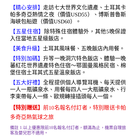
【精心安排】
走訪七大世界文化遺產、土耳其卡
帕多奇亞熱情之夜（價值USD55）、博斯普魯斯
海峽包船遊（價值USD60）。
【五星住宿
】
除特殊住宿體驗外，其他5晚保證
入住當地五星級飯店。
【美食升級】
土耳其風味餐、五晚飯店內用餐。
【特別加碼】
升等一晚洞穴特色飯店、體驗一晚
蕃紅花世界遺產特色住宿～鄂圖曼風格民宿、棉
堡住宿土耳其式五星溫泉飯店。
【五大好禮】
全程提供個人導覽耳機、每天提供
一人一瓶礦泉水、用餐每四人一大瓶礦泉水、行
李束帶每人一條、歐規轉接插頭每人一個。
【特別贈送】
前10名報名付訂者，特別贈送卡帕
多奇亞熱氣球之旅
備註
1.
以上優惠限前10名報名付訂者，額滿為止，機票自理旅
客及嬰兒恕不適用。