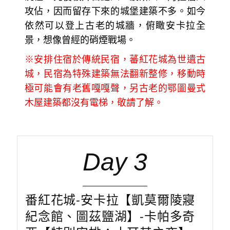
攻佔，因而留存下來的城堡建築不多。如今
依然可以登上古老的城牆，俯瞰安卡拉全
景，想像曾經的硝煙戰場。
※安排住宿於傳統民宿，蕃紅花城為世遺古
城，民宿為特殊建築無法翻新整修，移動時
極可能會有老舊嘎嘎聲，另古老的鄂圖曼式
木屋建築都沒有電梯，敬請了解。
Day 3
番紅花城-安卡拉【凱莫爾陵寢
紀念館、圖茲鹽湖】-卡帕多奇