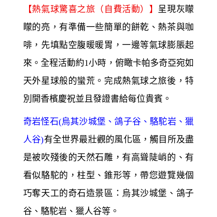
【熱氣球驚喜之旅（自費活動）】
呈現灰矇
矇的亮，有準備一些簡單的餅乾、熱茶與咖
啡，先填點空腹暖暖胃，一邊等氣球膨脹起
來。全程活動約1小時，俯瞰卡帕多奇亞宛如
天外星球般的蠻荒。完成熱氣球之旅後，特
別開香檳慶祝並且發證書給每位貴賓。
奇岩怪石(烏其沙城堡、鴿子谷、駱駝岩、獵
人谷)
有全世界最壯觀的風化區，觸目所及盡
是被吹殘後的天然石雕，有高聳陡峭的、有
看似駱駝的，柱型、錐形等，帶您遊覽幾個
巧奪天工的奇石造景區：烏其沙城堡、鴿子
谷、駱駝岩、獵人谷等。