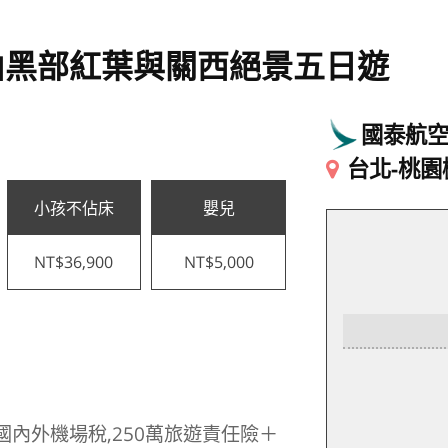
山黑部紅葉與關西絕景五日遊
國泰航
台北-桃園
小孩不佔床
嬰兒
NT$36,900
NT$5,000
國內外機場稅,250萬旅遊責任險＋