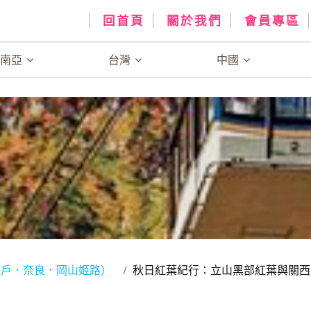
回首頁
關於我們
會員專區
、南亞
台灣
中國
神戶．奈良．岡山姬路）
秋日紅葉紀行：立山黑部紅葉與關西