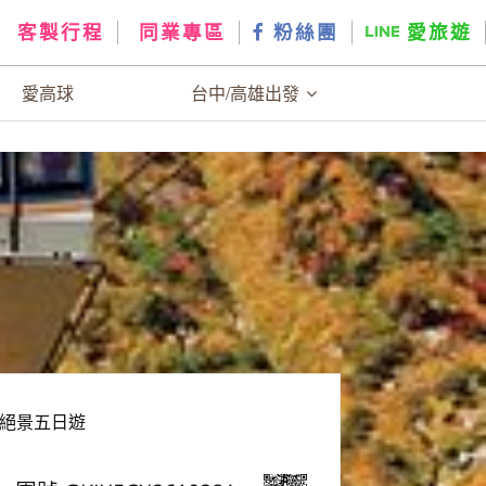
客製行程
同業專區
粉絲團
愛旅遊
愛高球
台中/高雄出發
絕景五日遊