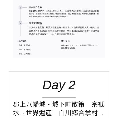
Day 2
郡上八幡城・城下町散策 宗祇
水→世界遺産 白川鄉合掌村→