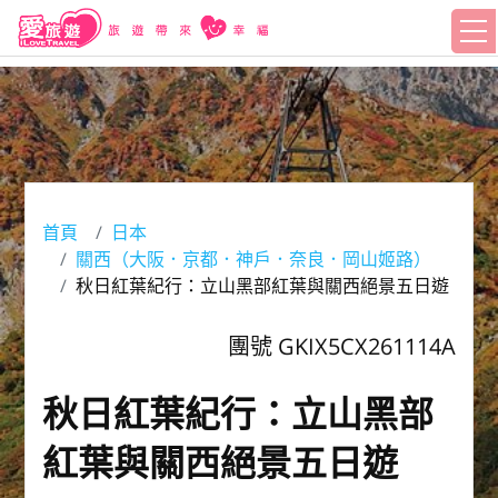
首頁
日本
關西（大阪．京都．神戶．奈良．岡山姬路）
秋日紅葉紀行：立山黑部紅葉與關西絕景五日遊
團號 GKIX5CX261114A
秋日紅葉紀行：立山黑部
紅葉與關西絕景五日遊