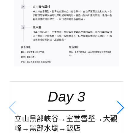
Day 3
立山黑部峽谷→室堂雪壁→大觀
峰→黑部水壩→飯店