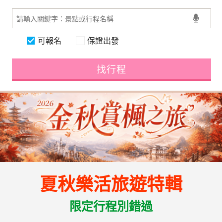
可報名
保證出發
找行程
夏秋樂活旅遊特輯
限定行程別錯過