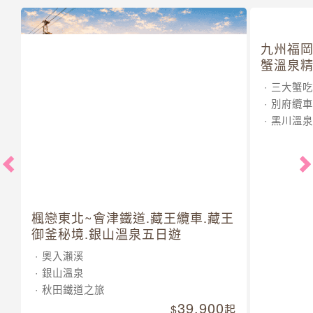
九州福岡
蟹溫泉精
三大蟹吃
別府纜車
黑川溫泉
楓戀東北~會津鐵道.藏王纜車.藏王
御釜秘境.銀山溫泉五日遊
奧入瀨溪
銀山溫泉
秋田鐵道之旅
39,900
起