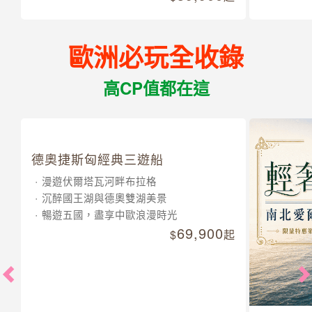
歐洲必玩全收錄
高CP值都在這
德奧捷斯匈經典三遊船
漫遊伏爾塔瓦河畔布拉格
沉醉國王湖與德奧雙湖美景
暢遊五國，盡享中歐浪漫時光
69,900
起