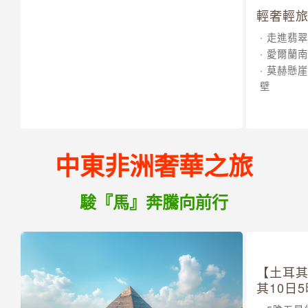
輕奢輕旅
走進翡翠
愛爾蘭南
莫赫懸崖
壁
中東非洲奢華之旅
駿『馬』奔騰向前行
【土耳
其10日