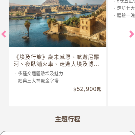
5晚五星
走訪七大
體驗一晚
《埃及行旅》歲未感恩、航遊尼羅
河、夜臥舖火車、走進大埃及博物
館 10 日
多種交通體驗埃及魅力
經典三大神殿金字塔
52,900
起
主題行程