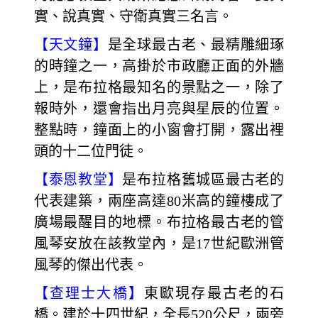
實、說真實、守衛真實三名言。
【天文鐘】
是全球最古老、最精雕細琢
的時鐘之一，高掛於市政廳正面的外牆
上，是布拉格最知名的景點之一，除了
報時外，還會指出月亮與星辰的位置。
整點時，鐘面上的小窗會打開，露出裡
頭的十二位門徒。
【泰恩教堂】
是布拉格舊城區最古老的
代表建築，兩座高達80米高的鐘樓成了
廣場最醒目的地標。布拉格最古老的管
風琴安放在該教堂內，是17世紀歐洲管
風琴的傑出代表。
【查理士大橋】
東歐現存最古老的石
橋。建於十四世紀，全長520公尺，兩旁