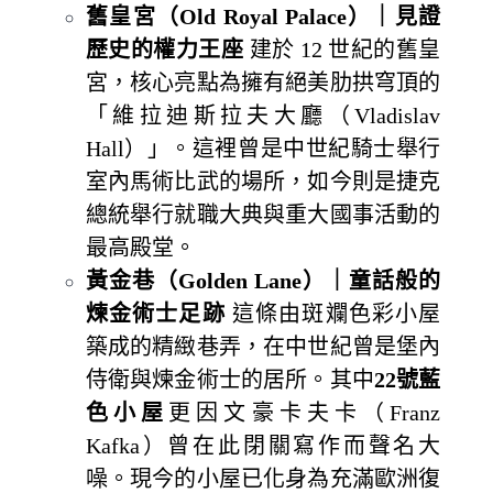
舊皇宮（Old Royal Palace）｜見證
歷史的權力王座
建於 12 世紀的舊皇
宮，核心亮點為擁有絕美肋拱穹頂的
「維拉迪斯拉夫大廳（Vladislav
Hall）」。這裡曾是中世紀騎士舉行
室內馬術比武的場所，如今則是捷克
總統舉行就職大典與重大國事活動的
最高殿堂。
黃金巷（Golden Lane）｜童話般的
煉金術士足跡
這條由斑斕色彩小屋
築成的精緻巷弄，在中世紀曾是堡內
侍衛與煉金術士的居所。其中
22號藍
色小屋
更因文豪卡夫卡（Franz
Kafka）曾在此閉關寫作而聲名大
噪。現今的小屋已化身為充滿歐洲復