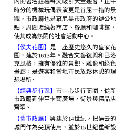
內的著名鐘樓每天吸引大量遊客，正午
時分的機械玩偶表演更是首屈一指的景
觀。市政廳也是慕尼黑市政府的辦公地
點，周圍環繞著商店、餐廳和咖啡館，
使其成為熱鬧的社會活動中心。
【
侯夫花園】
是一座歷史悠久的皇家花
園，建於1613年。融合文藝復興和巴洛
克風格，擁有優雅的景觀、雕像和綠色
畫廊，是遊客和當地市民放鬆休憩的理
想場所。
【經典步行區】
市中心步行商圈，從新
市政廳延伸至卡爾廣場，街景與精品店
齊聚。
【舊市政廳】
興建於14世紀，把過去的
城門作為尖頂使用，並於15世紀重新設