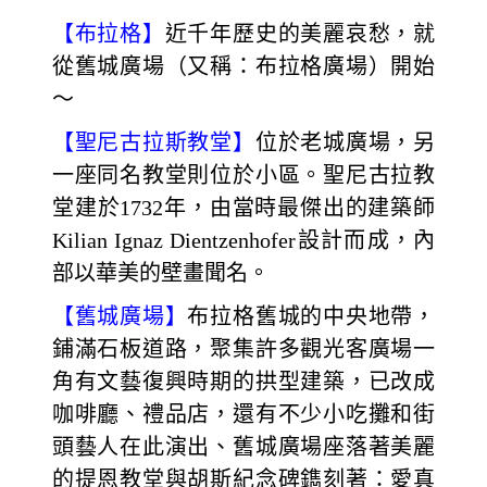
【布拉格】
近千年歷史的美麗哀愁，就
從舊城廣場（又稱：布拉格廣場）開始
～
【聖尼古拉斯教堂】
位於老城廣場，另
一座同名教堂則位於小區。聖尼古拉教
堂建於1732年，由當時最傑出的建築師
Kilian Ignaz Dientzenhofer設計而成，內
部以華美的壁畫聞名。
【舊城廣場】
布拉格舊城的中央地帶，
鋪滿石板道路，聚集許多觀光客廣場一
角有文藝復興時期的拱型建築，已改成
咖啡廳、禮品店，還有不少小吃攤和街
頭藝人在此演出、舊城廣場座落著美麗
的提恩教堂與胡斯紀念碑鐫刻著：愛真