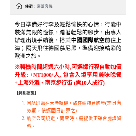
住宿
：豪華客機
今日準備好行李及輕鬆愉快的心情，行囊中
裝滿無限的憧憬，踏著輕鬆的腳步，由專人
辦理出境手續後，搭乘
中國國際航空
前往上
海；隔天飛往德國慕尼黑，準備迎接精彩的
歐洲之旅。
※轉機時間超過六小時
,
可選擇行程自動加價
升級
: +NT1000/
人
,
包含入境享用
美味晚餐
+
上海外灘、南京步行街
(
需10
人成行)
【特別提醒】
需具有
因航班需在大陸轉機，旅客需持台胞證(
效期，依返國日計算之)
航空公司規定，開票時，需提供正確台胞證資
料。