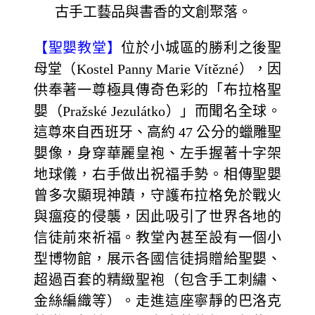
古手工藝品與書香的文創聚落。
【聖嬰教堂】
位於小城區的勝利之後聖
母堂（Kostel Panny Marie Vítězné），因
供奉著一尊極具傳奇色彩的「布拉格聖
嬰（Pražské Jezulátko）」而聞名全球。
這尊來自西班牙、高約 47 公分的蠟雕聖
嬰像，身穿華麗皇袍、左手握著十字架
地球儀，右手做出祝福手勢。相傳聖嬰
曾多次顯現神蹟，守護布拉格免於戰火
與瘟疫的侵襲，因此吸引了世界各地的
信徒前來祈福。教堂內甚至設有一個小
型博物館，展示各國信徒捐贈給聖嬰、
超過百套的精緻聖袍（包含手工刺繡、
金絲編織等）。走進這座寧靜的巴洛克