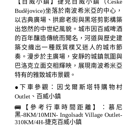
【百威小鎮】捷克百威小鎮（České
Budějovice)坐落於南波希米亞的中心，
以古典廣場、拱廊老街與黑塔剪影構築
出悠然的中世紀風貌。城市因百威啤酒
的百年釀造傳統而聞名，河道與歷史建
築交織出一種既質樸又迷人的城市節
奏。漫步於主廣場，安靜的城鎮氛圍與
巴洛克立面交相輝映，展現南波希米亞
特有的雅致城市景觀。
●下車參觀：因戈爾斯塔特購物村
Outlet、百威小鎮
🚌【參考行車時間距離】：慕尼
黑-8KM/10MIN- Ingolsadt Village Outlet-
310KM/4H-捷克百威小鎮