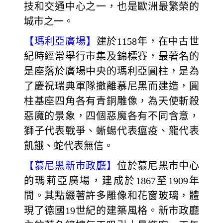
技和交通中心之一，也是歐洲最繁榮的
城市之一。
【瑪利亞廣場】
建於1158年，在中古世
紀時經常舉行市集及錦標賽，最著名的
是座落於廣場中央的瑪利亞圓柱，是為
了慶祝瑞典軍隊撤離慕尼黑而建造，圓
柱基座四角各有青銅雕像，為天使斬殺
惡魔的景象，四個惡魔各有不同含意，
獅子代表戰爭、蜥蜴代表瘟疫、龍代表
飢餓、蛇代表無信。
【慕尼黑新市政廳】
位於慕尼黑市中心
的瑪莉亞廣場，建成於1867至1909年
間。其點綴著許多雕像和花窗玻璃，體
現了德國19世紀的建築風格。新市政廳