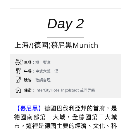
Day 2
上海/(德國)慕尼黑Munich
早餐
：機上饗宴
午餐
：中式六菜一湯
晚餐
：敬請自理
住宿
：InterCityHotel Ingolstadt 或同等級
【慕尼黑】
德國巴伐利亞邦的首府，是
德國南部第一大城，全德國第三大城
市，這裡是德國主要的經濟、文化、科