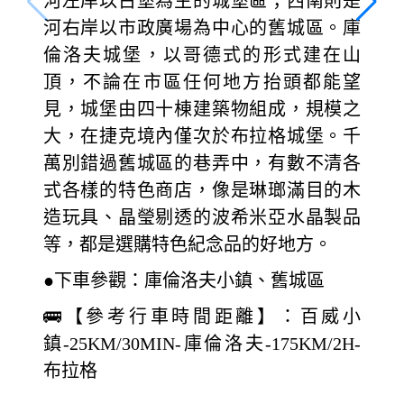
河左岸以古堡為主的城堡區；西南則是
河右岸以市政廣場為中心的舊城區。庫
倫洛夫城堡，以哥德式的形式建在山
頂，不論在市區任何地方抬頭都能望
見，城堡由四十棟建築物組成，規模之
大，在捷克境內僅次於布拉格城堡。千
萬別錯過舊城區的巷弄中，有數不清各
式各樣的特色商店，像是琳瑯滿目的木
造玩具、晶瑩剔透的波希米亞水晶製品
等，都是選購特色紀念品的好地方。
●下車參觀：庫倫洛夫小鎮、舊城區
🚌【參考行車時間距離】：百威小
鎮-25KM/30MIN-庫倫洛夫-175KM/2H-
布拉格