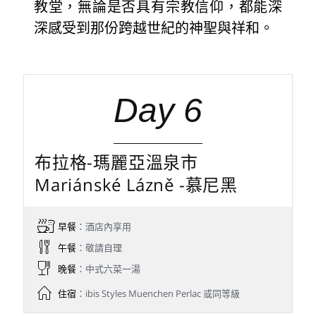
教堂，無論是否具有宗教信仰，都能深
深感受到那份跨越世紀的神聖與祥和。
Day 6
布拉格-瑪麗亞溫泉市
Mariánské Lázně -慕尼黑
早餐
：酒店內享用
午餐
：敬請自理
晚餐
：中式六菜一湯
住宿
：ibis Styles Muenchen Perlac 或同等級