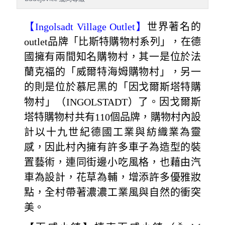
【
Ingolsadt Village Outlet
】
世界著名的
outlet品牌「比斯特購物村系列」，在德
國擁有兩間知名購物村，其一是位於法
蘭克福的「威爾特海姆購物村」，另一
的則是位於慕尼黑的「因戈爾斯塔特購
物村」（INGOLSTADT）了。因戈爾斯
塔特購物村共有110個品牌，購物村內設
計以十九世紀德國工業與紡織業為靈
感，因此村內擁有許多車子為造型的裝
置藝術，連同街邊小吃風格，也藉由汽
車為設計，花草為輔，增添許多優雅妝
點，全村帶著濃濃工業風與自然的衝突
美。