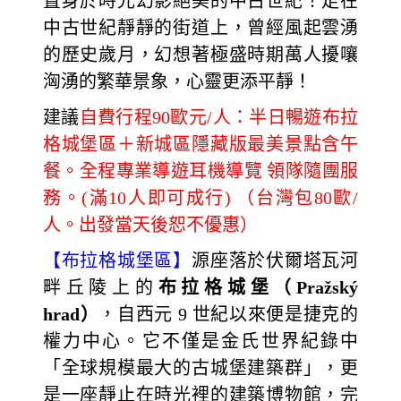
置身於時光幻影絕美的中古世紀！走在
中古世紀靜靜的街道上，曾經風起雲湧
的歷史歲月，幻想著極盛時期萬人擾嚷
洶湧的繁華景象，心靈更添平靜！
建議
自費行程90歐元/
人：半日暢遊布拉
格城堡區＋新城區隱藏版最美景點含午
餐。全程專業導遊耳機導覽 領隊隨團服
務。(滿10人即可成行) （台灣包80歐/
人。出發當天後恕不優惠）
【布拉格城堡區】
源座落於伏爾塔瓦河
畔丘陵上的
布拉格城堡（Pražský
hrad）
，自西元 9 世紀以來便是捷克的
權力中心。它不僅是金氏世界紀錄中
「全球規模最大的古城堡建築群」，更
是一座靜止在時光裡的建築博物館，完