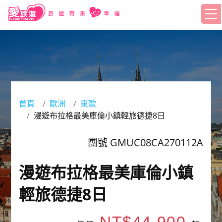
首頁
歐洲
東歐
漫遊布拉格最美庫倫小鎮輕旅德捷8日
團號 GMUC08CA270112A
漫遊布拉格最美庫倫小鎮
輕旅德捷8日