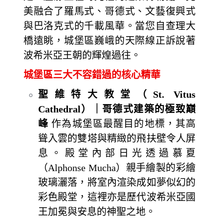
美融合了羅馬式、哥德式、文藝復興式
與巴洛克式的千載風華。當您自查理大
橋遠眺，城堡區巍峨的天際線正訴說著
波希米亞王朝的輝煌過往。
城堡區三大不容錯過的核心精華
聖維特大教堂（St. Vitus
Cathedral）｜哥德式建築的極致巔
峰
作為城堡區最醒目的地標，其高
聳入雲的雙塔與精緻的飛扶壁令人屏
息。殿堂內部日光透過慕夏
（Alphonse Mucha）親手繪製的彩繪
玻璃灑落，將室內渲染成如夢似幻的
彩色殿堂，這裡亦是歷代波希米亞國
王加冕與安息的神聖之地。