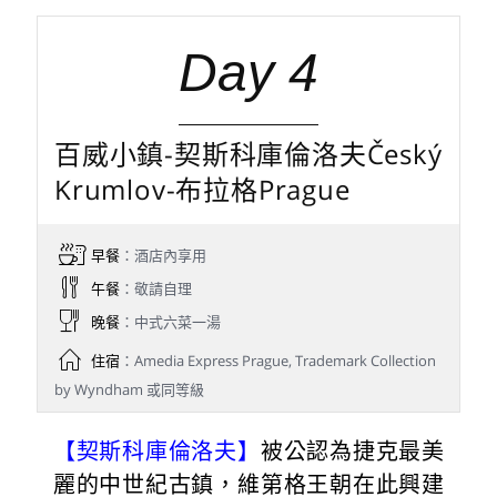
Day 4
百威小鎮-契斯科庫倫洛夫Český
Krumlov-布拉格Prague
早餐
：酒店內享用
午餐
：敬請自理
晚餐
：中式六菜一湯
住宿
：Amedia Express Prague, Trademark Collection
by Wyndham 或同等級
【契斯科庫倫洛夫】
被公認為捷克最美
麗的中世紀古鎮，維第格王朝在此興建