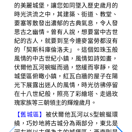
的美麗城堡，讓您如同墜入歷史歲月的
時光洪流之中，其建築、街道、教堂、
要塞等散發出濃郁的古典氣息，令人發
思古之幽情。曾有人說，想要當中古世
紀的古人，就要到至今連麥當勞都沒有
的「契斯科庫倫洛夫」。這個如珠玉般
風情的中古世紀小鎮，風情如詩如畫，
伏爾他瓦河蜿蜒而過，悠緩而寧靜，從
城堡區俯瞰小鎮，紅瓦白牆的屋子在陽
光下展露出迷人的風情，時光彷彿停留
在十八世紀般，照亮了彩繪塔、走過玫
瑰家族等三朝領主的輝煌歲月。
【舊城區】
被伏爾他瓦河以S型蜿蜒環
繞，巧妙地將古城分為兩部分，東北是