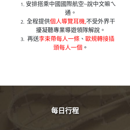
安排搭乘中國國際航空~說中文嘛ㄟ
通。
全程提供
個人導覽耳機,
不受外界干
擾凝聽專業導遊領隊解說。
再送
李束帶每人一條
、
歐規轉接插
頭每人一個
。
每日行程