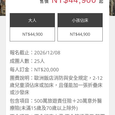
NT$44,900
售價
起
大人
小孩佔床
NT$44,900
NT$44,900
報名截止：2026/12/08
成團人數：25人
每人訂金：NT$20,000
團費說明：歐洲飯店消防與安全規定，2-12
歲兒童須佔床或加床，且僅能加一張折疊床
或沙發床
包含項目：500萬旅遊責任險＋20萬意外醫
療險(未滿15歲及70歲以上除外)