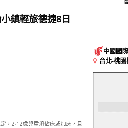
團
小鎮輕旅德捷8日
中國國
台北-桃園
定，2-12歲兒童須佔床或加床，且