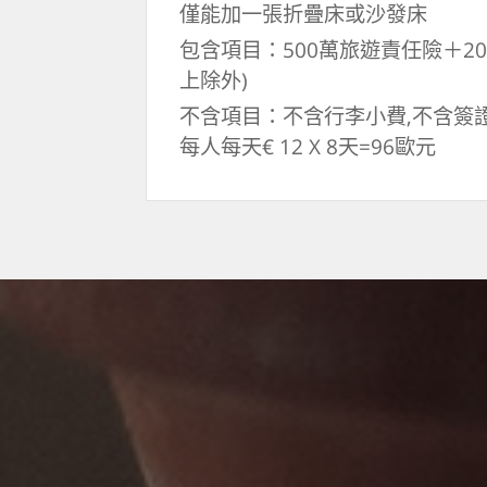
僅能加一張折疊床或沙發床
包含項目：500萬旅遊責任險＋20
上除外)
不含項目：不含行李小費,不含簽
每人每天€ 12 X 8天=96歐元