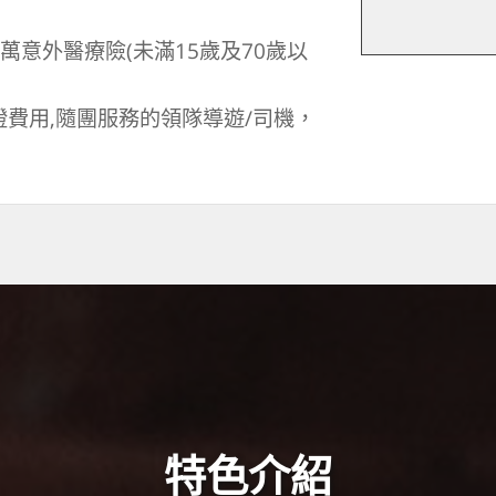
萬意外醫療險(未滿15歲及70歲以
證費用,隨團服務的領隊導遊/司機，
特色介紹