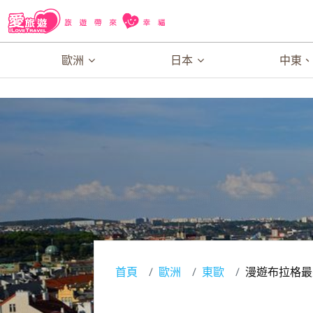
歐洲
日本
中東
首頁
歐洲
東歐
漫遊布拉格最