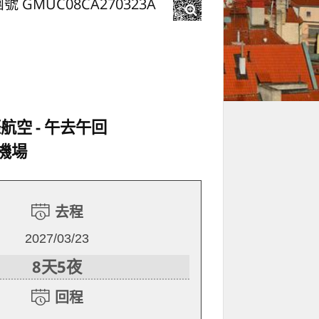
號 GMUC08CA270323A
際航空
午去午回
機場
去程
2027/03/23
8天5夜
回程