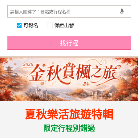
可報名
保證出發
找行程
夏秋樂活旅遊特輯
限定行程別錯過