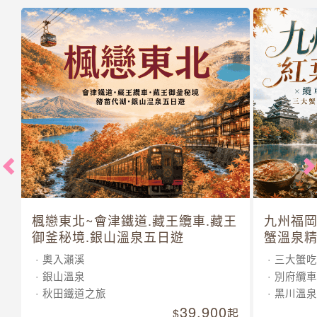
楓戀東北~會津鐵道.藏王纜車.藏王
九州福岡
御釜秘境.銀山溫泉五日遊
蟹溫泉精
奧入瀨溪
三大蟹吃
銀山溫泉
別府纜車
秋田鐵道之旅
黑川溫泉
39,900
起