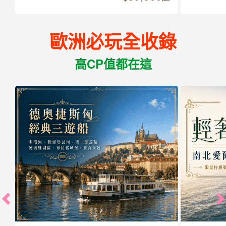
歐洲必玩全收錄
高CP值都在這