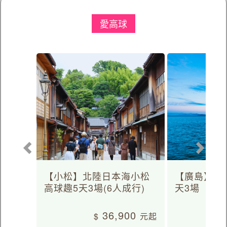
愛高球
【小松】北陸日本海小松
【廣島】日
高球趣5天3場(6人成行)
天3場
36,900