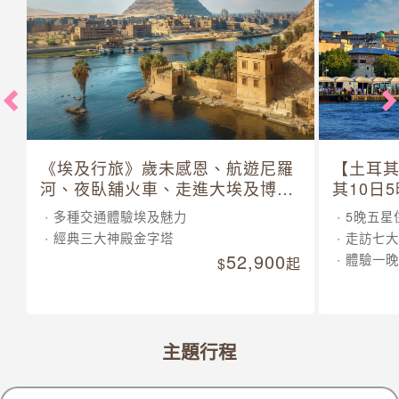
《埃及行旅》歲未感恩、航遊尼羅
【土耳
河、夜臥舖火車、走進大埃及博物
其10日
館 10 日
多種交通體驗埃及魅力
5晚五星
經典三大神殿金字塔
走訪七大
52,900
體驗一晚
起
主題行程