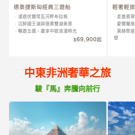
德奧捷斯匈經典三遊船
輕奢輕旅
漫遊伏爾塔瓦河畔布拉格
走進翡翠
沉醉國王湖與德奧雙湖美景
愛爾蘭南
暢遊五國，盡享中歐浪漫時光
莫赫懸崖
69,900
壁
起
中東非洲奢華之旅
駿『馬』奔騰向前行