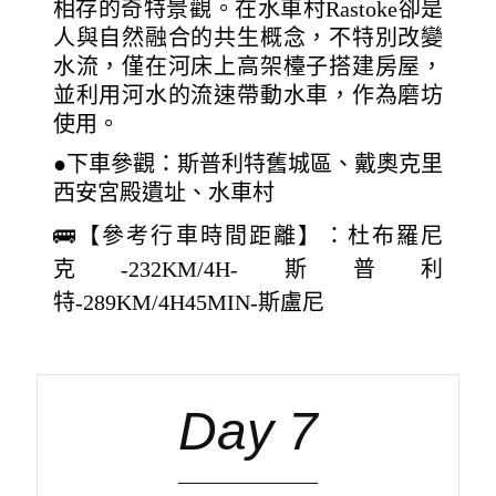
相存的奇特景觀。在水車村Rastoke卻是
人與自然融合的共生概念，不特別改變
水流，僅在河床上高架檯子搭建房屋，
並利用河水的流速帶動水車，作為磨坊
使用。
●下車參觀：斯普利特舊城區、戴奧克里
西安宮殿遺址、水車村
🚌【參考行車時間距離】：杜布羅尼
克-232KM/4H-斯普利
特-289KM/4H45MIN-斯盧尼
Day 7