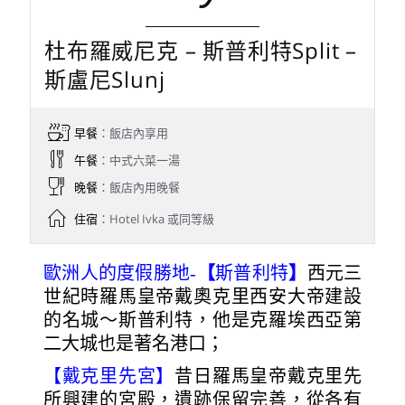
杜布羅威尼克 – 斯普利特Split –
斯盧尼Slunj
早餐
：飯店內享用
午餐
：中式六菜一湯
晚餐
：飯店內用晚餐
住宿
：Hotel Ivka 或同等級
歐洲人的度假勝地-
【
斯普利特
】
西元三
世紀時羅馬皇帝戴奧克里西安大帝建設
的名城～斯普利特，他是克羅埃西亞第
二大城也是著名港口；
【戴克里先宮】
昔日羅馬皇帝戴克里先
所興建的宮殿，遺跡保留完善，從各有