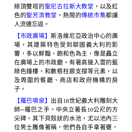
綠頂雙塔的
聖尼古拉斯大教堂
，以及紅
色的
聖芳濟教堂
，熱鬧的
傳統市集
都讓
人流連忘返。
【市政廣場】
斯洛維尼亞政治中心的廣
場，其建築特色受到鄰國義大利的影
響，多以鮮豔、飽和色為主，像是矗立
在廣場上的市政廳，有著高聳入雲的藍
綠色鐘樓，和數根柱廊支撐等元素，以
及周圍的餐廳、商店和政府機構的房
子。
【羅巴噴泉】
出自18世紀義大利雕刻大
師─羅巴之手，中央立著長10公尺的方
尖碑，其下貝殼狀的水池，尤以池內三
位男士雕像著稱，他們各自手拿著甕，