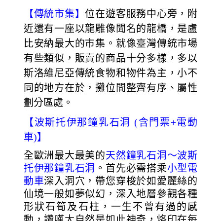
【傳統市集】
位在遊客服務中心旁，附
近還有一座以龍雕像聞名的龍橋，是盧
比安納最大的市集。就像臺灣傳統市場
有些類似，販賣的商品十分多樣，多以
斯洛維尼亞傳統食物和物件為主，小不
同的地方在於，攤位間整齊有序、屬性
劃分區處。
【波斯托伊那鐘乳石洞 (含門票+
電動
車)】
全歐洲最大最美的
天然鐘乳石洞～波斯
托伊那鐘乳石洞
。首先必需搭乘
小型電
動車
深入洞穴，帶您穿梭於如愛麗絲的
仙境一般如夢似幻，深入地層參觀各種
形狀石筍及石柱，一生不曾有過的感
動，讚嘆大自然是如此神奇，烙印在每