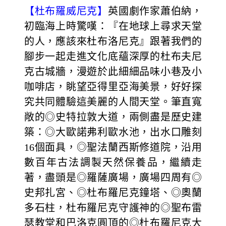
【杜布羅威尼克】
英國劇作家蕭伯納，
初臨海上時驚嘆：『在地球上尋求天堂
的人，應該來杜布洛尼克』跟著我們的
腳步一起走進文化底蘊深厚的杜布夫尼
克古城牆，漫遊於此細細品味小巷及小
咖啡店，眺望亞得里亞海美景，好好探
究共同體驗這美麗的人間天堂。筆直寬
敞的◎史特拉敦大道，兩側盡是歷史建
築：◎大歐諾弗利歐水池，出水口雕刻
16個面具，◎聖法蘭西斯修道院，沿用
數百年古法調製天然保養品，繼續走
著，盡頭是◎羅薩廣場，廣場四周有◎
史邦扎宮、◎杜布羅尼克鐘塔、◎奧蘭
多石柱，杜布羅尼克守護神的◎聖布雷
瑟教堂和巴洛克圓頂的◎杜布羅尼克大