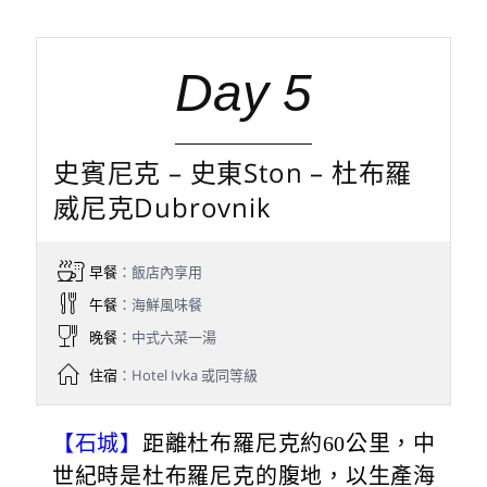
Day 5
史賓尼克 – 史東Ston – 杜布羅
威尼克Dubrovnik
早餐
：飯店內享用
午餐
：海鮮風味餐
晚餐
：中式六菜一湯
住宿
：Hotel Ivka 或同等級
【石城】
距離杜布羅尼克約60公里，中
世紀時是杜布羅尼克的腹地，以生產海