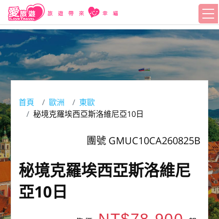
首頁
歐洲
東歐
秘境克羅埃西亞斯洛維尼亞10日
團號 GMUC10CA260825B
秘境克羅埃西亞斯洛維尼
亞10日