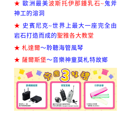
★
歐洲最美
波斯托伊那鍾乳石~
鬼斧
神工的溶洞
★
史賓尼克~世界上最大一座完全由
岩石打造而成的
聖雅各大教堂
★ 札達爾
～聆聽海管風琴
★ 薩爾斯堡
～音樂神童莫札特故鄉