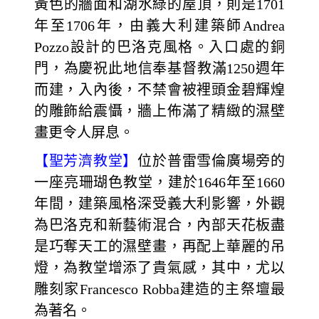
黃色的牆面和湖水綠的屋頂，則是1701
年至1706年，由義大利建築師Andrea
Pozzo設計的巴洛克風格。入口處的銅
門，為慶祝此地信奉基督教滿1250週年
而建，入內後，不禁會被裡頭金碧輝煌
的雕飾給震懾，牆上佈滿了精緻的濕壁
畫更令人屏息。
【聖芳濟教堂】
位於普雷雪倫廣場旁的
一座亮珊瑚色教堂，建於1646年至1660
年間，建築風格深受義大利影響，外觀
為巴洛克和新藝術混合，內部天花板盡
是巧奪天工的濕壁畫，再配上華麗的吊
燈，為教堂增添了貴氣感，其中，尤以
雕刻家Francesco Robba建造的主祭壇最
為著名。