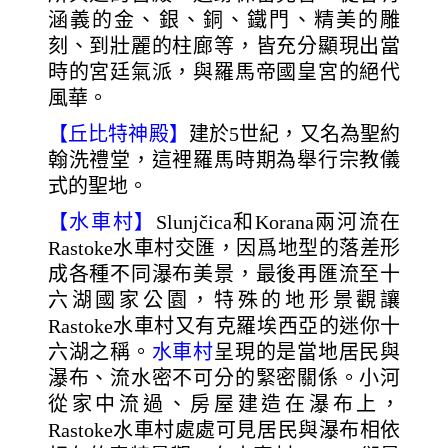
涵義的金、銀、銅、鐵門、精美的雕
刻、到壯麗的柱廊等，皆充分顯現出當
時的宮廷氣派，與羅馬帝國皇宮的絕代
風華。
【丘比特神殿】
建於5世紀，又名為聖約
翰洗禮堂，這裡羅馬時期為舉行宗教儀
式的聖地。
【水車村】
Slunjčica和Korana兩河流在
Rastoke水車村交匯，因爲地型的落差形
成各種不同瀑布美景，最後再匯流至十
六湖國家公園，特殊的地形景觀讓
Rastoke水車村又有克羅埃西亞的迷你十
六湖之稱。
水車村
呈現的是當地居民與
瀑布、流水密不可分的緊密關係。小河
從家中流過、房屋建造在瀑布上，
Rastoke水車村處處可見居民與瀑布相依