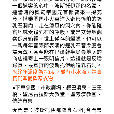
一個遊客的心中。波斯托伊那的名氣，
連當時的奧匈帝國元首都曾來一探究
竟，搭乘園區小火車進入奇形怪險的鐘
乳石洞內，走在涼風的洞穴內，你能確
實地感受鐘乳石的呼吸，或是安靜地觀
察保育箱裡、世上僅存的蠑螈、也可以
一親每年音樂節表演的鐘乳石音樂廳會
場芳澤，甚至能在巴爾幹半島最地底的
商店裡寄上一張明信片，這裡就是反璞
歸真、最真實的波斯托伊納鐘乳石洞。
※終年溫度為7-8度，並有小水滴，請貴
賓們準備禦寒衣物。
●下車參觀：市政廣場、羅巴噴泉、三重
橋、聖尼古拉斯大教堂、聖芳濟教堂、
傳統市集
★門票：波斯托伊那鐘乳石洞(含門票