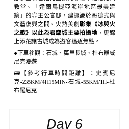
教堂。「達爾馬提亞海岸地區最美建
築」的◎王公官邸，建擺盪於哥德式與
文藝復興之間。火熱美劇
影集《冰與火
之歌》以此為君臨城主要拍攝地
，更錦
上添花讓古城成為遊客追逐焦點。
●下車參觀：石城、萬里長城、杜布羅威
尼克漫遊
🚌【參考行車時間距離】：史賓尼
克-235KM/4H15MIN-石城-55KM/1H-杜
布羅尼克
Day 6