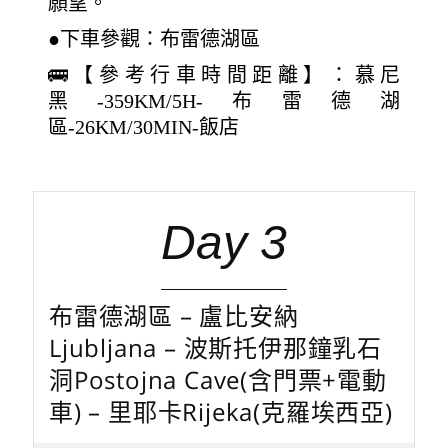
願望。
●下車參觀：布雷德湖區
🚌【參考行車時間距離】：慕尼
黑-359KM/5H-布雷德湖
區-26KM/30MIN-飯店
Day 3
布雷德湖區 – 盧比安納
Ljubljana – 波斯托伊那鐘乳石
洞Postojna Cave(含門票+電動
車) – 里耶卡Rijeka(克羅埃西亞)