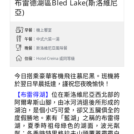
布雷德湖區Bled Lake(斯洛維尼
亞)
早餐
：機上饗宴
午餐
：中式六菜一湯
晚餐
：斯洛維尼亞風味餐
住宿
：Hotel Creina 或同等級
今日搭乘豪華客機飛往慕尼黑。班機將
於翌日早晨抵達，謹祝您夜晚愉快！
【布雷得湖】
位在斯洛維尼亞西北部的
阿爾卑斯山腳，由冰河消退後所形成的
湖泊，是個小巧可愛，卻又五臟俱全的
度假勝地。素有「藍湖」之稱的布雷得
湖，夏季時祖母綠色的湖面，波光粼
粼；冬季時特里格拉夫山頭覆蓋靄靄白