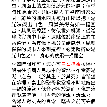
雪，湖面上結成如薄紗般的冰層；秋季
時印象畫家把油彩倒入了整座國家公
園，蔚藍的湖水四周被群山所環抱，湖
光映襯出山色，風景美得有如一幅圖
畫。其風景秀麗，彷似世外桃源，從湖
畔欣賞湖中小島，遠眺位於崖壁上的布
雷德堡，為其添上幾分童話感覺，風塵
僕僕的城市人來到這裡，必定陶醉於湖
光山色之中，身心的疲累一掃而空。
＊如時間許可，您亦可
自費搭乘
拉櫓小
船前往斯國人民心中的聖地～布雷德湖
湖中之島，《於其生、於其死》皆希望
在這裡，島上的聖母教堂裡不時地傳出
幸福的鐘聲，低音迴盪於湖面，像是這
裡湖底流傳一則古老的傳說，訴說著一
名婦人對丈夫的思念，臨去之前可許個