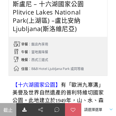
斯盧尼 – 十六湖國家公園
Plitvice Lakes National
Park(上湖區) –盧比安納
Ljubljana(斯洛維尼亞)
早餐
：飯店內享用
午餐
：當地風味餐
晚餐
：西式三道式
住宿
：B&B Hotel Ljubljana Park 或同等級
【十六湖國家公園】
有「歐洲九寨溝」
美譽及世界自然遺產的普利特維切國家
公園。此地建立於1949年，山、水、森
林彷若一體，美麗而特殊的景色更是聞
名歐洲的森林國家公園，且於1979年入