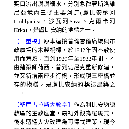
甕口流出涓涓細水，分別象徵著斯洛維
尼亞境內三條主要河流(盧比安納河
Ljubljanica、沙瓦河Sava、克爾卡河
Krka)，是盧比安納的地標之一。
【三重橋】
原本連接普倫雪倫廣場與市
政廣場的木製橋樑，於1842年因不敷使
用而荒廢，直到1929年至1932年間，才
由建築師荷西‧普列切尼克重新修建，
並又新增兩座步行橋，形成現三座橋並
存的模樣，是盧比安納的標誌建築之
一。
【聖尼古拉斯大教堂】
作為利比安納總
教區的主教座堂，最初外觀為羅馬式，
後來遭逢大火改建為哥德式建築，現今