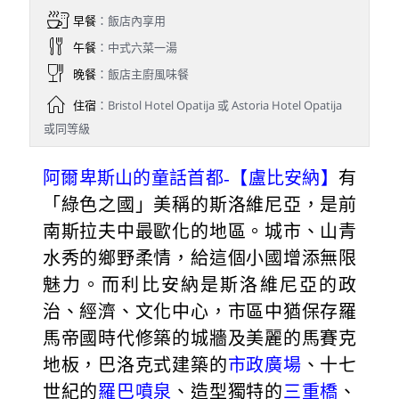
早餐
：飯店內享用
午餐
：中式六菜一湯
晚餐
：飯店主廚風味餐
住宿
：Bristol Hotel Opatija 或 Astoria Hotel Opatija
或同等級
阿爾卑斯山的童話首都-【盧比安納】
有
「綠色之國」美稱的斯洛維尼亞，是前
南斯拉夫中最歐化的地區。城市、山青
水秀的鄉野柔情，給這個小國增添無限
魅力。而利比安納是斯洛維尼亞的政
治、經濟、文化中心，市區中猶保存羅
馬帝國時代修築的城牆及美麗的馬賽克
地板，巴洛克式建築的
市政廣場
、十七
世紀的
羅巴噴泉
、造型獨特的
三重橋
、