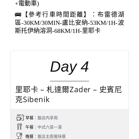
+電動車)
🚌【參考行車時間距離】：布雷德湖
區-30KM/30MIN-盧比安納-53KM/1H-波
斯托伊納溶洞-68KM/1H-里耶卡
Day 4
里耶卡 – 札達爾Zader – 史賓尼
克Sibenik
早餐
：飯店內享用
午餐
：中式六菜一湯
晚餐
：飯店主廚風味餐