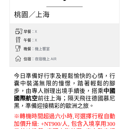
桃園／上海
早餐
：X
午餐
：X
晚餐
：機上饗宴
住宿
：夜宿機上 AIR
今日準備好行李及輕鬆愉快的心情，行
囊中裝滿無限的憧憬，踏著輕鬆的腳
步，由專人辦理出境手續後，搭乘
中國
國際航空
前往上海；隔天飛往德國慕尼
黑，準備迎接精彩的歐洲之旅。
※轉機時間超過六小時,可選擇行程自動
加價升級: +NT900/人, 包含入境享用300