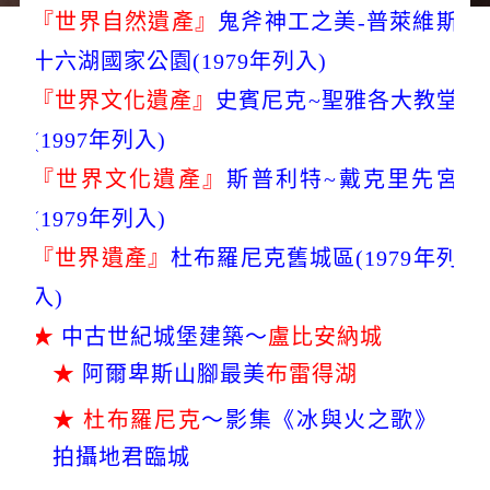
『世界自然遺產』
鬼斧神工之美-普萊維斯
十六湖國家公園(1979年列入)
『世界文化遺產』
史賓尼克~聖雅各大教堂
(1997年列入)
『世界文化遺產』
斯普利特~戴克里先宮
(1979年列入)
『世界遺產』
杜布羅尼克舊城區(1979年列
入)
★
中古世紀城堡建築～
盧比安納城
★
阿爾卑斯山腳最美
布雷得湖
★ 杜布羅尼克
～影集《冰與火之歌》
拍攝地君臨城