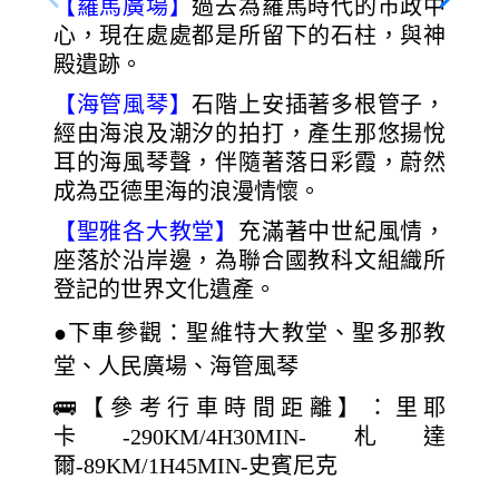
【羅馬廣場】
過去為羅馬時代的市政中
心，現在處處都是所留下的石柱，與神
殿遺跡。
【海管風琴】
石階上安插著多根管子，
經由海浪及潮汐的拍打，產生那悠揚悅
耳的海風琴聲，伴隨著落日彩霞，蔚然
成為亞德里海的浪漫情懷。
【聖雅各大教堂】
充滿著中世紀風情，
座落於沿岸邊，為聯合國教科文組織所
登記的世界文化遺產。
●下車參觀：聖維特大教堂、聖多那教
堂、人民廣場、海管風琴
🚌【參考行車時間距離】：里耶
卡-290KM/4H30MIN-札達
爾-89KM/1H45MIN-史賓尼克