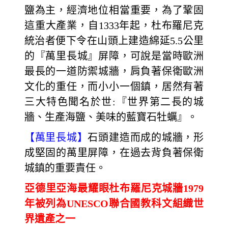
鹽為主，經濟地位相當重要，為了鞏固
這重大產業，自1333年起，杜布羅尼克
統治者便下令在山頭上建造綿延5.5公里
的『萬里長城』屏障，可說是當時歐洲
最長的一道防禦城牆，肩負著保衛歐洲
文化的重任，而小小一個鎮，居然有著
三大特色聞名於世:『世界第二長的城
牆、生產海鹽、美味的藍寶石牡蠣』。
【萬里長城】
石頭建造而成的城牆，形
成堅固的萬里屏障，在過去背負著保衛
城鎮的重要責任。
亞德里亞海最耀眼杜布羅尼克城牆1979
年被列為UNESCO聯合國教科文組織世
界遺產之一