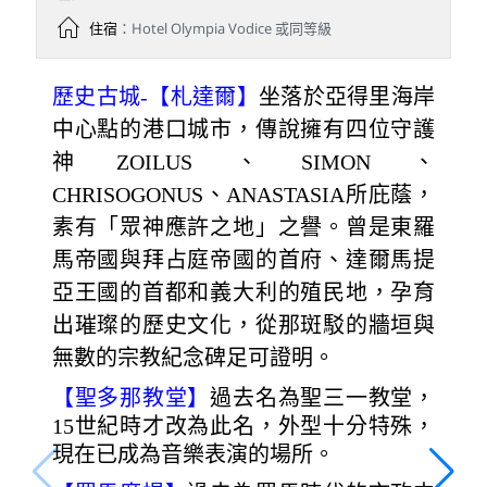
住宿
：Hotel Olympia Vodice 或同等級
歷史古城-【札達爾】
坐落於亞得里海岸
中心點的港口城市，傳說擁有四位守護
神ZOILUS、SIMON、
CHRISOGONUS、ANASTASIA所庇蔭，
素有「眾神應許之地」之譽。曾是東羅
馬帝國與拜占庭帝國的首府、達爾馬提
亞王國的首都和義大利的殖民地，孕育
出璀璨的歷史文化，從那斑駁的牆垣與
無數的宗教紀念碑足可證明。
【聖多那教堂】
過去名為聖三一教堂，
15世紀時才改為此名，外型十分特殊，
現在已成為音樂表演的場所。