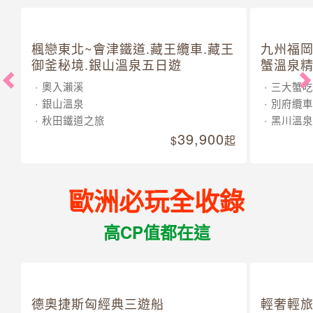
楓戀東北~會津鐵道.藏王纜車.藏王
九州福岡
御釜秘境.銀山溫泉五日遊
蟹溫泉精
奧入瀨溪
三大蟹吃
銀山溫泉
別府纜車
秋田鐵道之旅
黑川溫泉
39,900
起
歐洲必玩全收錄
高CP值都在這
德奧捷斯匈經典三遊船
輕奢輕旅