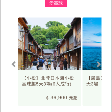
愛高球
【小松】北陸日本海小松
【廣島】日
高球趣5天3場(6人成行)
天3場
36,900