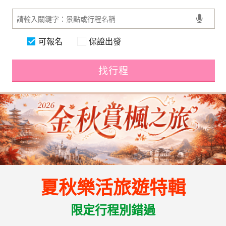
可報名
保證出發
找行程
夏秋樂活旅遊特輯
限定行程別錯過