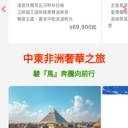
漫遊伏爾塔瓦河畔布拉格
走進翡翠
沉醉國王湖與德奧雙湖美景
愛爾蘭南
暢遊五國，盡享中歐浪漫時光
莫赫懸崖
69,900
壁
起
中東非洲奢華之旅
駿『馬』奔騰向前行