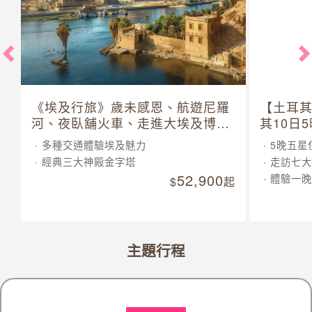
《埃及行旅》歲未感恩、航遊尼羅
【土耳
河、夜臥舖火車、走進大埃及博物
其10日
館 10 日
多種交通體驗埃及魅力
5晚五星
經典三大神殿金字塔
走訪七大
52,900
體驗一晚
起
主題行程