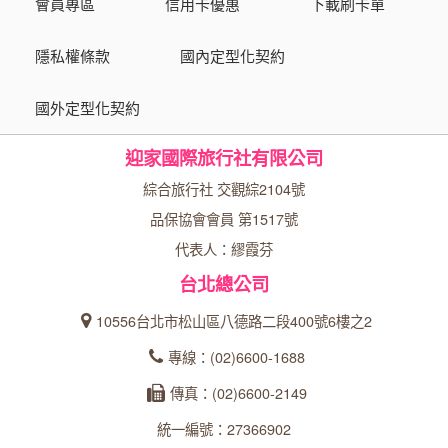
會員專區
信用卡優惠
下載刷卡單
隱私權條款
國內定型化契約
國外定型化契約
迎家國際旅行社有限公司
綜合旅行社 交觀綜2104號
品保協會會員 第1517號
代表人：繆霞芬
台北總公司
10556台北市松山區八德路二段400號6樓之2
專線：(02)6600-1688
傳真：(02)6600-2149
統一編號：27366902