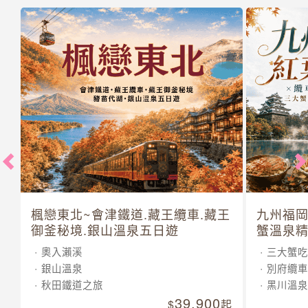
楓戀東北~會津鐵道.藏王纜車.藏王
九州福岡
御釜秘境.銀山溫泉五日遊
蟹溫泉精
奧入瀨溪
三大蟹吃
銀山溫泉
別府纜車
秋田鐵道之旅
黑川溫泉
39,900
起