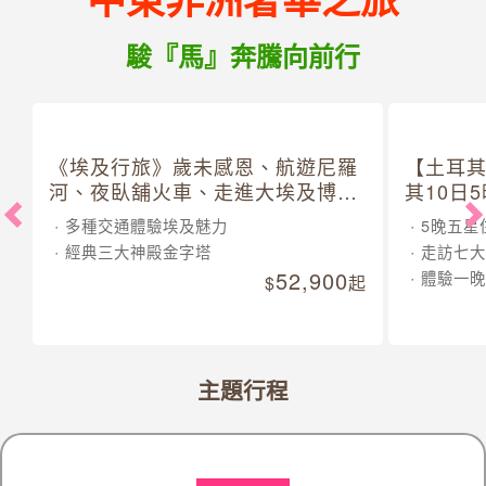
駿『馬』奔騰向前行
《埃及行旅》歲未感恩、航遊尼羅
【土耳
河、夜臥舖火車、走進大埃及博物
其10日
館 10 日
多種交通體驗埃及魅力
5晚五星
經典三大神殿金字塔
走訪七大
52,900
體驗一晚
起
主題行程