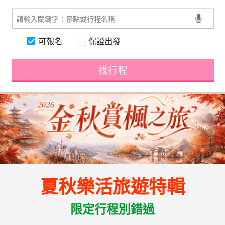
可報名
保證出發
找行程
夏秋樂活旅遊特輯
限定行程別錯過