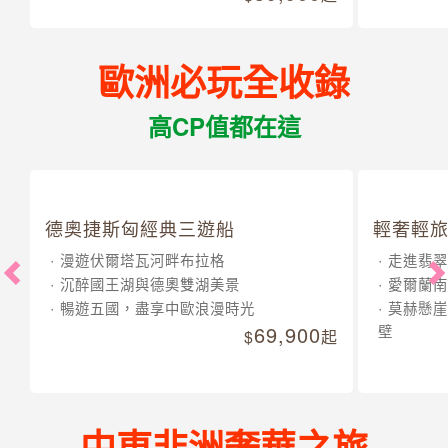
歐洲必玩全收錄
高CP值都在這
德奧捷斯匈經典三遊船
輕奢輕旅
漫遊伏爾塔瓦河畔布拉格
走進翡翠
沉醉國王湖與德奧雙湖美景
愛爾蘭南
暢遊五國，盡享中歐浪漫時光
莫赫懸崖
69,900
壁
起
中東非洲奢華之旅