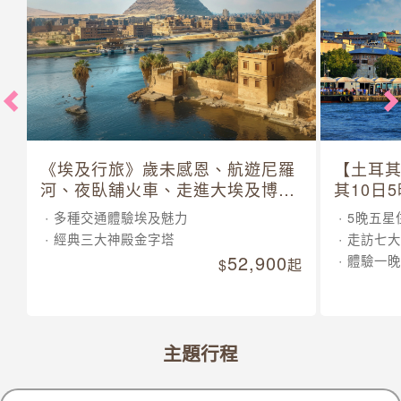
《埃及行旅》歲未感恩、航遊尼羅
【土耳
河、夜臥舖火車、走進大埃及博物
其10日
館 10 日
多種交通體驗埃及魅力
5晚五星
經典三大神殿金字塔
走訪七大
52,900
體驗一晚
起
主題行程