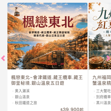
楓戀東北~會津鐵道.藏王纜車.藏王
九州福岡
御釜秘境.銀山溫泉五日遊
蟹溫泉精
奧入瀨溪
三大蟹吃
銀山溫泉
別府纜車
秋田鐵道之旅
黑川溫泉
39,900
起