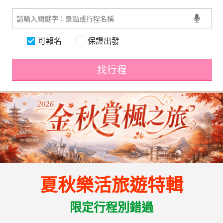
可報名
保證出發
找行程
夏秋樂活旅遊特輯
限定行程別錯過