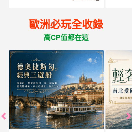
歐洲必玩全收錄
高CP值都在這