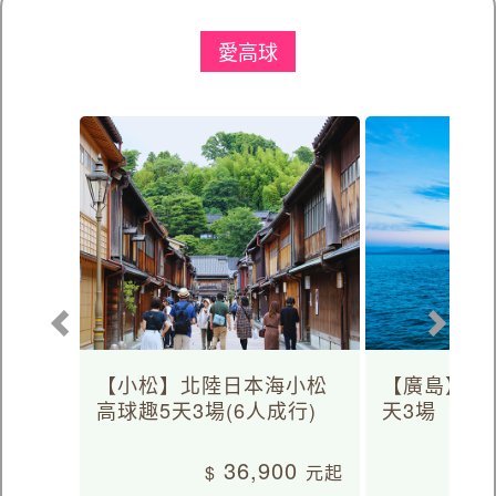
愛高球
【小松】北陸日本海小松
【廣島】日
高球趣5天3場(6人成行)
天3場
36,900