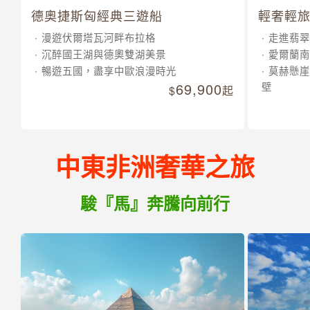
德奧捷斯匈經典三遊船
輕奢輕旅
漫遊伏爾塔瓦河畔布拉格
走進翡翠
沉醉國王湖與德奧雙湖美景
愛爾蘭南
暢遊五國，盡享中歐浪漫時光
莫赫懸崖
69,900
壁
起
中東非洲奢華之旅
駿『馬』奔騰向前行