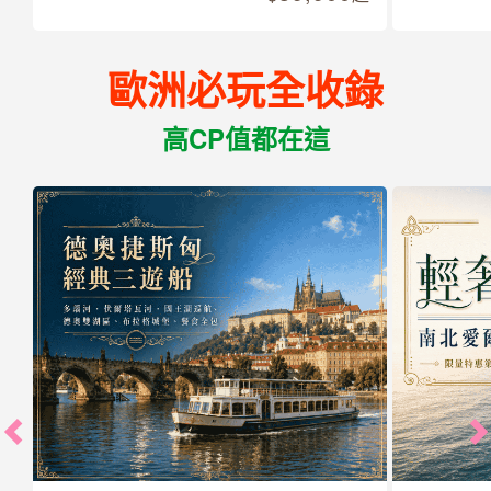
歐洲必玩全收錄
高CP值都在這