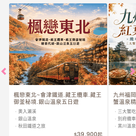
楓戀東北~會津鐵道.藏王纜車.藏王
九州福岡
御釜秘境.銀山溫泉五日遊
蟹溫泉精
奧入瀨溪
三大蟹吃
銀山溫泉
別府纜車
秋田鐵道之旅
黑川溫泉
39,900
起