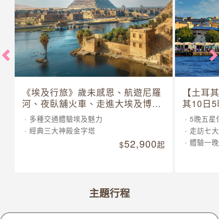
《埃及行旅》歲未感恩、航遊尼羅
【土耳
河、夜臥舖火車、走進大埃及博物
其10日
館 10 日
多種交通體驗埃及魅力
5晚五星
經典三大神殿金字塔
走訪七大
52,900
體驗一晚
起
主題行程