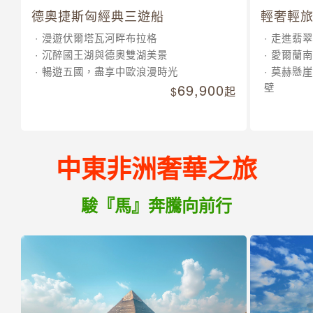
德奧捷斯匈經典三遊船
輕奢輕旅
漫遊伏爾塔瓦河畔布拉格
走進翡翠
沉醉國王湖與德奧雙湖美景
愛爾蘭南
暢遊五國，盡享中歐浪漫時光
莫赫懸崖
69,900
壁
起
中東非洲奢華之旅
駿『馬』奔騰向前行