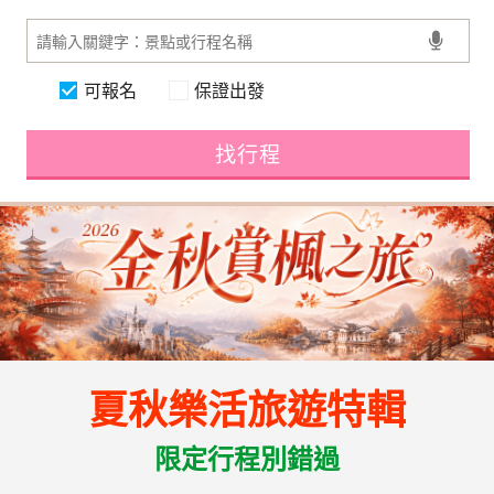
可報名
保證出發
找行程
夏秋樂活旅遊特輯
限定行程別錯過