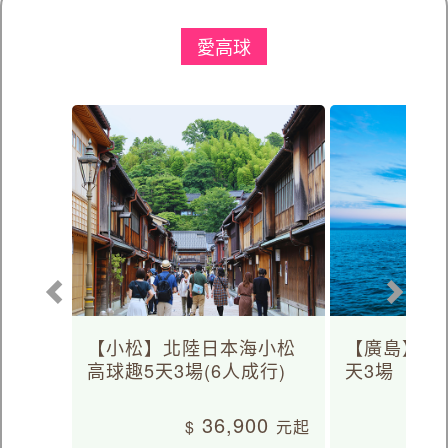
愛高球
【小松】北陸日本海小松
【廣島】日
高球趣5天3場(6人成行)
天3場
36,900