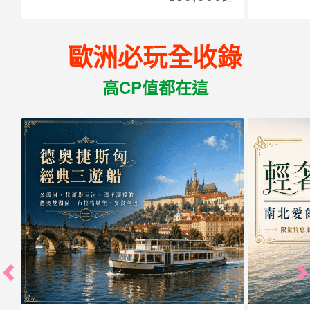
歐洲必玩全收錄
高CP值都在這