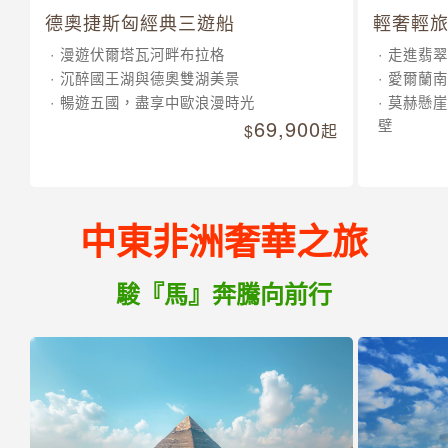
德奧捷斯匈經典三遊船
輕奢輕旅
漫遊伏爾塔瓦河畔布拉格
走進翡翠
沉醉國王湖與德奧雙湖美景
愛爾蘭南
暢遊五國，盡享中歐浪漫時光
莫赫懸崖
69,900
壁
起
中東非洲奢華之旅
駿『馬』奔騰向前行