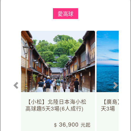
愛高球
【小松】北陸日本海小松
【廣島】日
高球趣5天3場(6人成行)
天3場
36,900