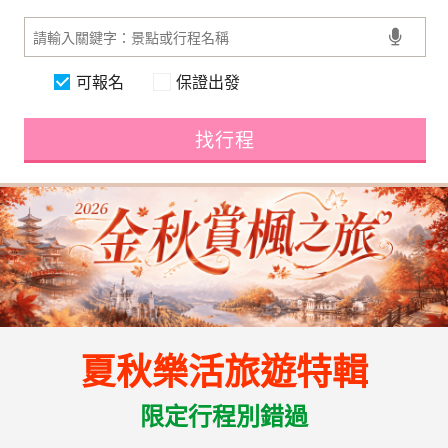
可報名
保證出發
找行程
夏秋樂活旅遊特輯
限定行程別錯過