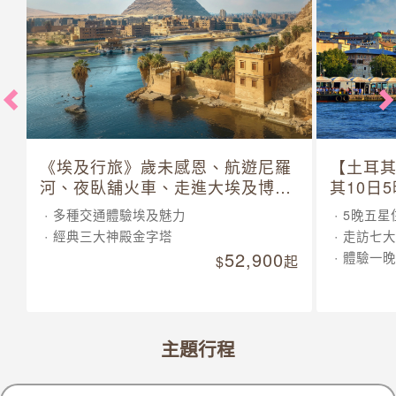
《埃及行旅》歲未感恩、航遊尼羅
【土耳
河、夜臥舖火車、走進大埃及博物
其10日
館 10 日
多種交通體驗埃及魅力
5晚五星
經典三大神殿金字塔
走訪七大
52,900
體驗一晚
起
主題行程