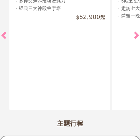
多種交通體驗埃及魅力
5晚五星
經典三大神殿金字塔
走訪七大
52,900
體驗一晚
起
主題行程