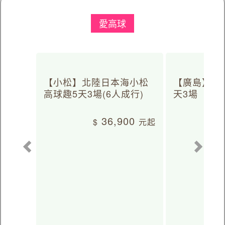
愛高球
【小松】北陸日本海小松
【廣島】日
高球趣5天3場(6人成行)
天3場
36,900