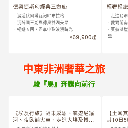
德奧捷斯匈經典三遊船
輕奢輕旅
漫遊伏爾塔瓦河畔布拉格
走進翡翠
沉醉國王湖與德奧雙湖美景
愛爾蘭南
暢遊五國，盡享中歐浪漫時光
莫赫懸崖
69,900
壁
起
中東非洲奢華之旅
駿『馬』奔騰向前行
《埃及行旅》歲未感恩、航遊尼羅
【土耳
河、夜臥舖火車、走進大埃及博物
其10日
館 10 日