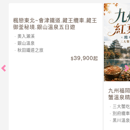
楓戀東北~會津鐵道.藏王纜車.藏王
御釜秘境.銀山溫泉五日遊
奧入瀨溪
銀山溫泉
秋田鐵道之旅
39,900
起
九州福岡
蟹溫泉精
三大蟹吃
別府纜車
黑川溫泉