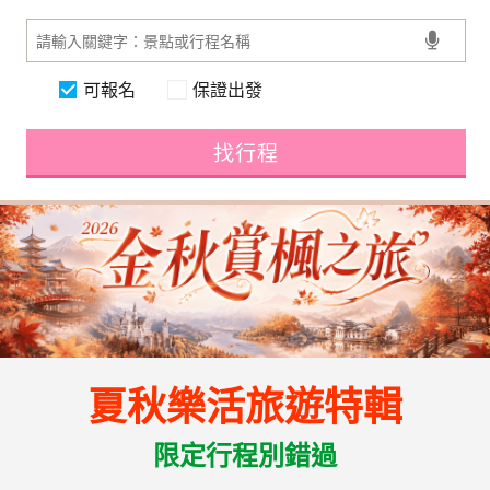
可報名
保證出發
找行程
夏秋樂活旅遊特輯
限定行程別錯過