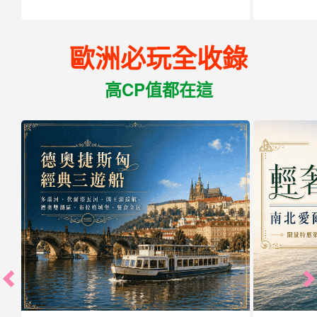
歐洲必玩全收錄
高CP值都在這