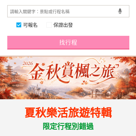
可報名
保證出發
找行程
夏秋樂活旅遊特輯
限定行程別錯過