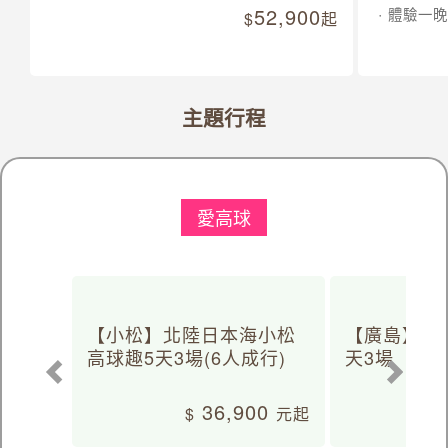
52,900
體驗一晚
起
主題行程
愛高球
【小松】北陸日本海小松
【廣島】日
高球趣5天3場(6人成行)
天3場
36,900