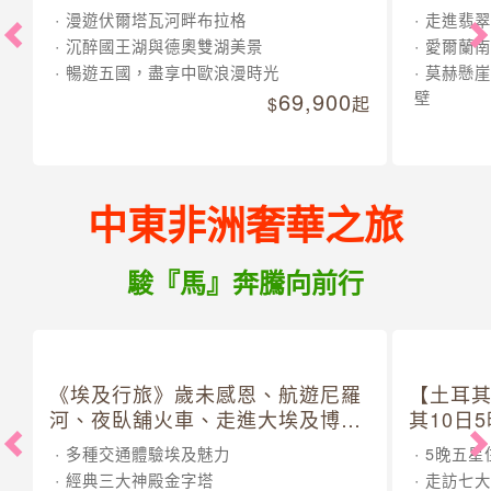
漫遊伏爾塔瓦河畔布拉格
走進翡翠
沉醉國王湖與德奧雙湖美景
愛爾蘭南
暢遊五國，盡享中歐浪漫時光
莫赫懸崖
69,900
壁
起
中東非洲奢華之旅
駿『馬』奔騰向前行
《埃及行旅》歲未感恩、航遊尼羅
【土耳
河、夜臥舖火車、走進大埃及博物
其10日
館 10 日
多種交通體驗埃及魅力
5晚五星
經典三大神殿金字塔
走訪七大