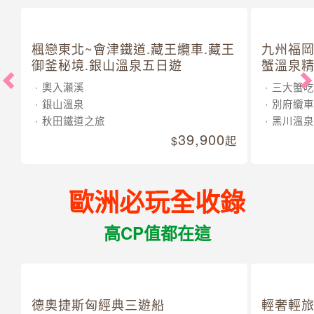
楓戀東北~會津鐵道.藏王纜車.藏王
九州福岡
御釜秘境.銀山溫泉五日遊
蟹溫泉精
奧入瀨溪
三大蟹吃
銀山溫泉
別府纜車
秋田鐵道之旅
黑川溫泉
39,900
起
歐洲必玩全收錄
高CP值都在這
德奧捷斯匈經典三遊船
輕奢輕旅