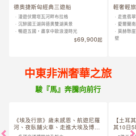
德奧捷斯匈經典三遊船
輕奢輕旅
漫遊伏爾塔瓦河畔布拉格
走進翡翠
沉醉國王湖與德奧雙湖美景
愛爾蘭南
暢遊五國，盡享中歐浪漫時光
莫赫懸崖
69,900
壁
起
中東非洲奢華之旅
駿『馬』奔騰向前行
《埃及行旅》歲未感恩、航遊尼羅
【土耳
河、夜臥舖火車、走進大埃及博物
其10日
館 10 日