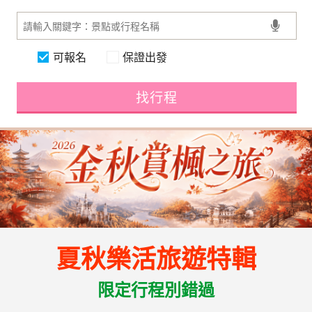
可報名
保證出發
找行程
夏秋樂活旅遊特輯
限定行程別錯過