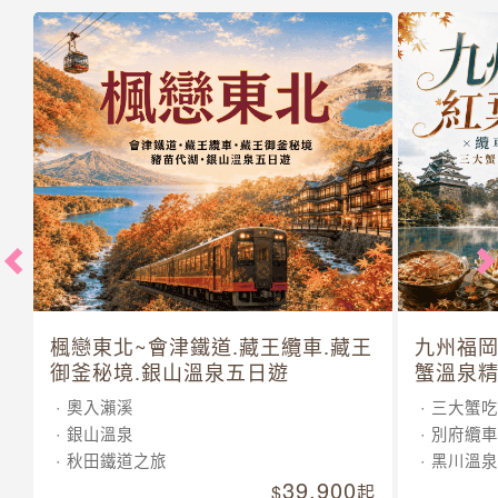
楓戀東北~會津鐵道.藏王纜車.藏王
九州福岡
御釜秘境.銀山溫泉五日遊
蟹溫泉精
奧入瀨溪
三大蟹吃
銀山溫泉
別府纜車
秋田鐵道之旅
黑川溫泉
39,900
起