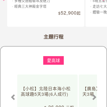
多種交通體驗埃及魅力
5晚五星
經典三大神殿金字塔
走訪七大
52,900
體驗一晚
起
主題行程
愛高球
【小松】北陸日本海小松
【廣島】日
高球趣5天3場(6人成行)
天3場
36,900