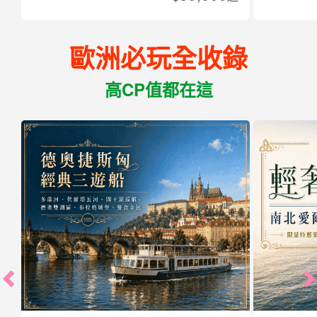
歐洲必玩全收錄
高CP值都在這