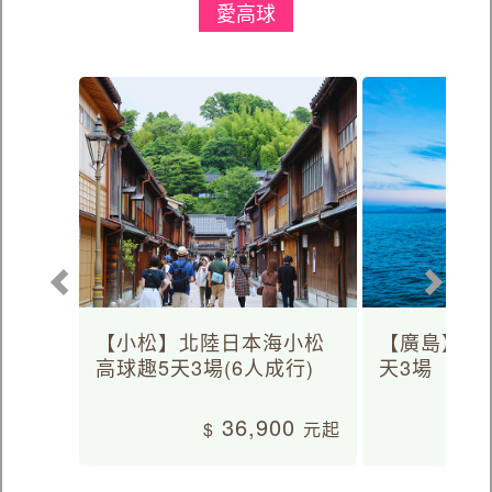
愛高球
【小松】北陸日本海小松
【廣島】日
高球趣5天3場(6人成行)
天3場
36,900