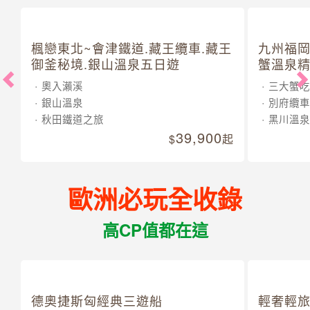
楓戀東北~會津鐵道.藏王纜車.藏王
九州福岡
御釜秘境.銀山溫泉五日遊
蟹溫泉精
奧入瀨溪
三大蟹吃
銀山溫泉
別府纜車
秋田鐵道之旅
黑川溫泉
39,900
起
歐洲必玩全收錄
高CP值都在這
德奧捷斯匈經典三遊船
輕奢輕旅