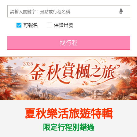
可報名
保證出發
找行程
夏秋樂活旅遊特輯
限定行程別錯過