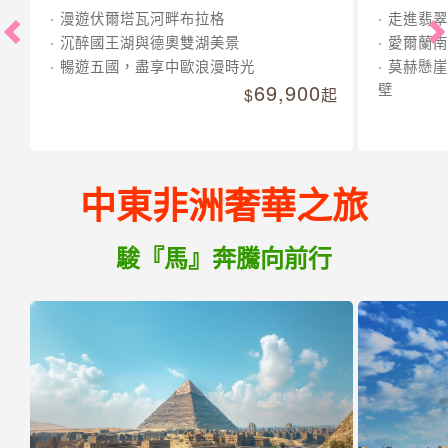
漫遊伏爾塔瓦河畔布拉格
走進翡翠
沉醉國王湖與德奧雙湖美景
愛爾蘭南
暢遊五國，盡享中歐浪漫時光
莫赫懸崖
69,900
壁
起
中東非洲奢華之旅
駿『馬』奔騰向前行