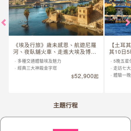
《埃及行旅》歲未感恩、航遊尼羅
【土耳
河、夜臥舖火車、走進大埃及博物
其10日
館 10 日
多種交通體驗埃及魅力
5晚五星
經典三大神殿金字塔
走訪七大
52,900
體驗一晚
起
主題行程