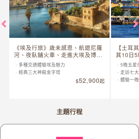
《埃及行旅》歲未感恩、航遊尼羅
【土耳
河、夜臥舖火車、走進大埃及博物
其10日
館 10 日
多種交通體驗埃及魅力
5晚五星
經典三大神殿金字塔
走訪七大
52,900
體驗一晚
起
主題行程