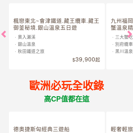
楓戀東北~會津鐵道.藏王纜車.藏王
九州福岡
御釜秘境.銀山溫泉五日遊
蟹溫泉精
奧入瀨溪
三大蟹吃
銀山溫泉
別府纜車
秋田鐵道之旅
黑川溫泉
39,900
起
歐洲必玩全收錄
高CP值都在這
德奧捷斯匈經典三遊船
輕奢輕旅