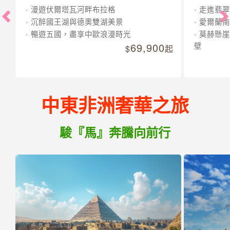
漫遊伏爾塔瓦河畔布拉格
走進翡翠
沉醉國王湖與德奧雙湖美景
愛爾蘭南
暢遊五國，盡享中歐浪漫時光
莫赫懸崖
69,900
壁
起
中東非洲奢華之旅
駿『馬』奔騰向前行