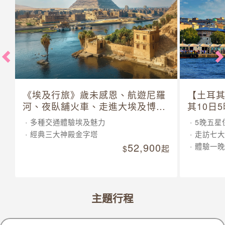
《埃及行旅》歲未感恩、航遊尼羅
【土耳
河、夜臥舖火車、走進大埃及博物
其10日
館 10 日
多種交通體驗埃及魅力
5晚五星
經典三大神殿金字塔
走訪七大
52,900
體驗一晚
起
主題行程