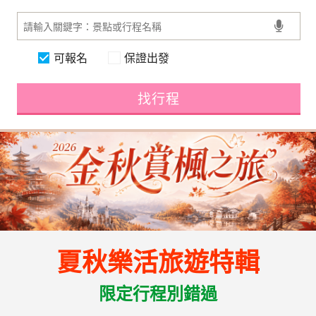
可報名
保證出發
找行程
夏秋樂活旅遊特輯
限定行程別錯過