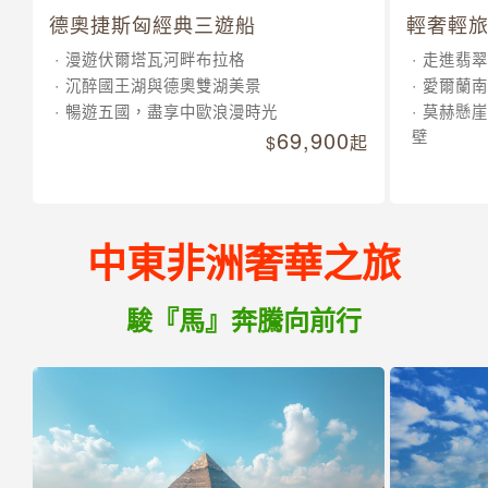
德奧捷斯匈經典三遊船
輕奢輕旅
漫遊伏爾塔瓦河畔布拉格
走進翡翠
沉醉國王湖與德奧雙湖美景
愛爾蘭南
暢遊五國，盡享中歐浪漫時光
莫赫懸崖
69,900
壁
起
中東非洲奢華之旅
駿『馬』奔騰向前行