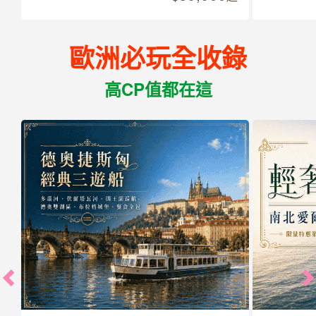
歐洲必玩全收錄
高CP值都在這