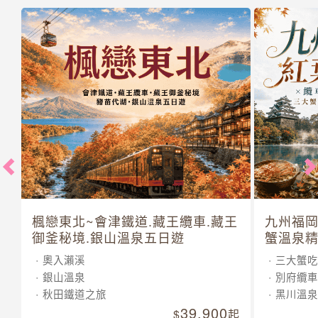
楓戀東北~會津鐵道.藏王纜車.藏王
九州福岡
御釜秘境.銀山溫泉五日遊
蟹溫泉精
奧入瀨溪
三大蟹吃
銀山溫泉
別府纜車
秋田鐵道之旅
黑川溫泉
39,900
起