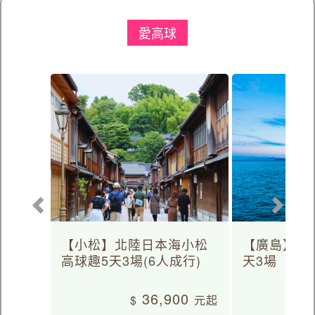
愛高球
【小松】北陸日本海小松
【廣島】日
高球趣5天3場(6人成行)
天3場
36,900