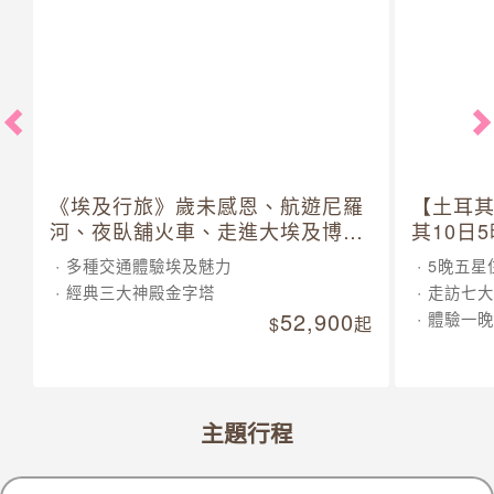
《埃及行旅》歲未感恩、航遊尼羅
【土耳
河、夜臥舖火車、走進大埃及博物
其10日
館 10 日
多種交通體驗埃及魅力
5晚五星
經典三大神殿金字塔
走訪七大
52,900
體驗一晚
起
主題行程