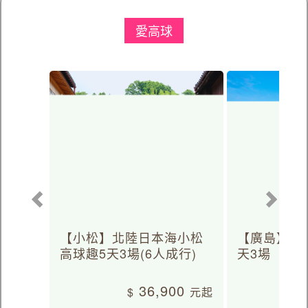
愛高球
【小松】北陸日本海小松
【廣島】日
高球趣5天3場(6人成行)
天3場
36,900