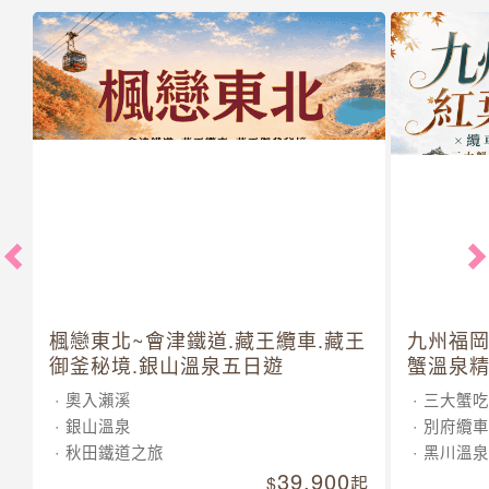
楓戀東北~會津鐵道.藏王纜車.藏王
九州福岡
御釜秘境.銀山溫泉五日遊
蟹溫泉精
奧入瀨溪
三大蟹吃
銀山溫泉
別府纜車
秋田鐵道之旅
黑川溫泉
39,900
起