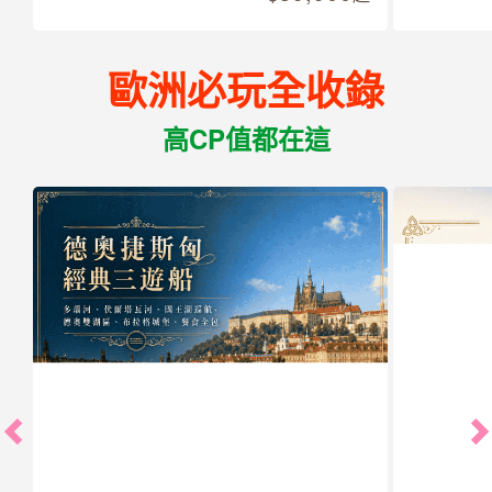
歐洲必玩全收錄
高CP值都在這