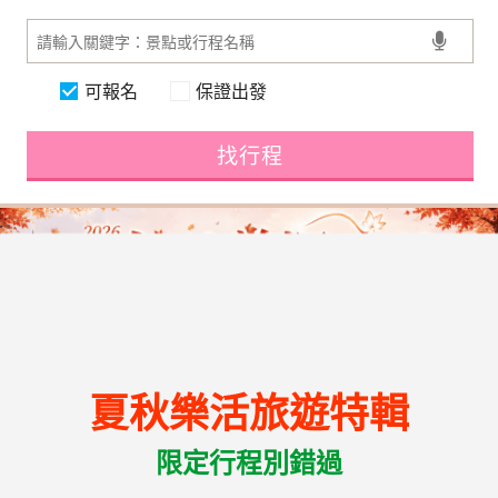
可報名
保證出發
找行程
夏秋樂活旅遊特輯
限定行程別錯過