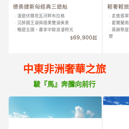
德奧捷斯匈經典三遊船
輕奢輕旅
漫遊伏爾塔瓦河畔布拉格
走進翡翠
沉醉國王湖與德奧雙湖美景
愛爾蘭南
暢遊五國，盡享中歐浪漫時光
莫赫懸崖
69,900
壁
起
中東非洲奢華之旅
駿『馬』奔騰向前行