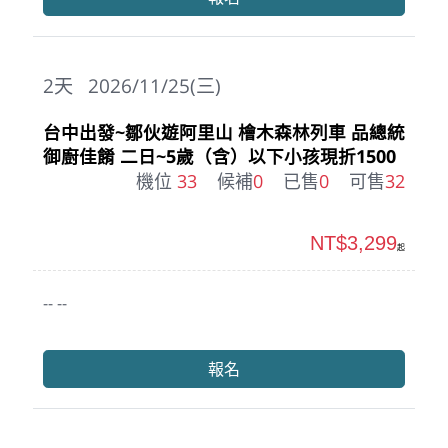
2
天
2026/11/25(三)
台中出發~鄒伙遊阿里山 檜木森林列車 品總統
御廚佳餚 二日~5歲（含）以下小孩現折1500
機位
33
候補
0
已售
0
可售
32
NT$3,299
起
-- --
報名