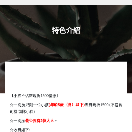
特色介紹
【小孩不佔床現折1500優惠】
☆一間房只限一位小孩
(年齡5歲（含）以下)
團費現折1500 (不包含
司機.領隊小費)
☆一間房
最少要有2位大人
。
☆收費如下: