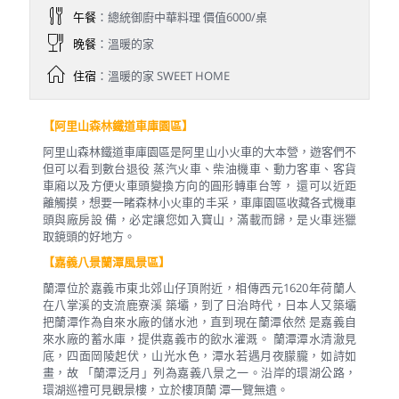
午餐
：總統御廚中華料理 價值6000/桌
晚餐
：溫暖的家
住宿
：溫暖的家 SWEET HOME
【阿里山森林鐵道車庫園區】
阿里山森林鐵道車庫園區是阿里山小火車的大本營，遊客們不
但可以看到數台退役 蒸汽火車、柴油機車、動力客車、客貨
車廂以及方便火車頭變換方向的圓形轉車台等， 還可以近距
離觸摸，想要一睹森林小火車的丰采，車庫園區收藏各式機車
頭與廠房設 備，必定讓您如入寶山，滿載而歸，是火車迷獵
取鏡頭的好地方。
【嘉義八景蘭潭風景區】
蘭潭位於嘉義市東北郊山仔頂附近，相傳西元1620年荷蘭人
在八掌溪的支流鹿寮溪 築壩，到了日治時代，日本人又築壩
把蘭潭作為自來水廠的儲水池，直到現在蘭潭依然 是嘉義自
來水廠的蓄水庫，提供嘉義市的飲水灌溉。 蘭潭潭水清澈見
底，四面岡陵起伏，山光水色，潭水若遇月夜朦朧，如詩如
畫，故 「蘭潭泛月」列為嘉義八景之一。沿岸的環湖公路，
環湖巡禮可見觀景樓，立於樓頂蘭 潭一覽無遺。