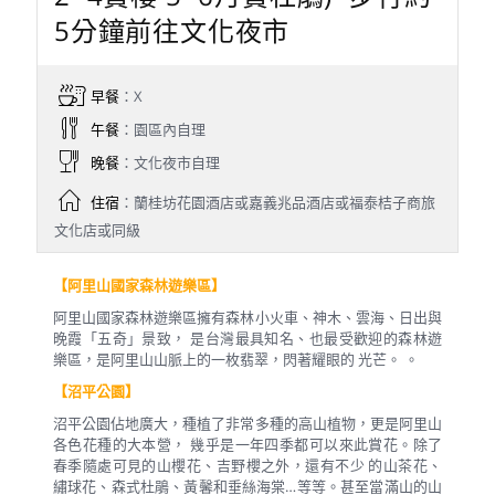
5分鐘前往文化夜市
早餐
：X
午餐
：園區內自理
晚餐
：文化夜市自理
住宿
：蘭桂坊花園酒店或嘉義兆品酒店或福泰桔子商旅
文化店或同級
【阿里山國家森林遊樂區】
阿里山國家森林遊樂區擁有森林小火車、神木、雲海、日出與
晚霞「五奇」景致， 是台灣最具知名、也最受歡迎的森林遊
樂區，是阿里山山脈上的一枚翡翠，閃著耀眼的 光芒。 。
【沼平公園】
沼平公園佔地廣大，種植了非常多種的高山植物，更是阿里山
各色花種的大本營， 幾乎是一年四季都可以來此賞花。除了
春季隨處可見的山櫻花、吉野櫻之外，還有不少 的山茶花、
繡球花、森式杜鵑、黃馨和垂絲海棠…等等。甚至當滿山的山