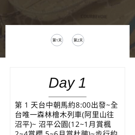
第1天
第2天
Day 1
第 1 天台中朝馬約8:00出發~全
台唯一森林檜木列車(阿里山往
沼平)~ 沼平公園(12~1月賞楓
2~4賞櫻 5~6月賞杜鵑)~步行約