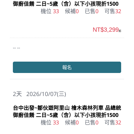
御廚佳餚 二日~5歲（含）以下小孩現折1500
機位
33
候補
0
已售
0
可售
32
NT$3,299
起
-- --
報名
2
天
2026/10/07(三)
台中出發~鄒伙遊阿里山 檜木森林列車 品總統
御廚佳餚 二日~5歲（含）以下小孩現折1500
機位
33
候補
0
已售
0
可售
32