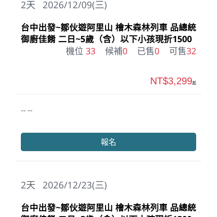
2
天
2026/12/09(三)
台中出發~鄒伙遊阿里山 檜木森林列車 品總統
御廚佳餚 二日~5歲（含）以下小孩現折1500
機位
33
候補
0
已售
0
可售
32
NT$3,299
起
-- --
報名
2
天
2026/12/23(三)
台中出發~鄒伙遊阿里山 檜木森林列車 品總統