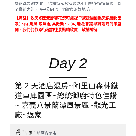
櫻花都凋謝之 時，這裡還常會有晚熟的山櫻花悄悄露臉。除
了賞花之外，沼平公園也是個賞鳥的好地 方。
【備註】依天候因素影響花況可能提早或延後如遇天候變化因
素(下雨.颳風 或氣溫 高低變 化..)可能花會提早凋謝或尚未盛
開，我們仍依原行程前往景點純欣賞，敬請諒解。
Day 2
第 2 天酒店退房~阿里山森林鐵
道車庫園區~總統御廚特色佳餚
~ 嘉義八景蘭潭風景區~觀光工
廠~返家
早餐
：酒店內享用