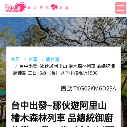
首頁
台灣
南台灣
台中出發~鄒伙遊阿里山 檜木森林列車 品總統御
廚佳餚 二日~5歲（含）以下小孩現折1500
團號 TXG02KM6D23A
台中出發~鄒伙遊阿里山
檜木森林列車 品總統御廚