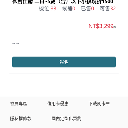
御廚佳餚 二日~5歲（含）以下小孩現折1500
機位
33
候補
0
已售
0
可售
32
NT$3,299
起
-- --
報名
會員專區
信用卡優惠
下載刷卡單
隱私權條款
國內定型化契約