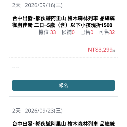
2
天
2026/09/16(三)
台中出發~鄒伙遊阿里山 檜木森林列車 品總統
御廚佳餚 二日~5歲（含）以下小孩現折1500
機位
33
候補
0
已售
0
可售
32
NT$3,299
起
-- --
報名
2
天
2026/09/23(三)
台中出發~鄒伙遊阿里山 檜木森林列車 品總統