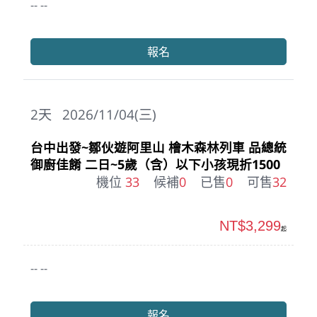
-- --
報名
2
天
2026/11/04(三)
台中出發~鄒伙遊阿里山 檜木森林列車 品總統
御廚佳餚 二日~5歲（含）以下小孩現折1500
機位
33
候補
0
已售
0
可售
32
NT$3,299
起
-- --
報名