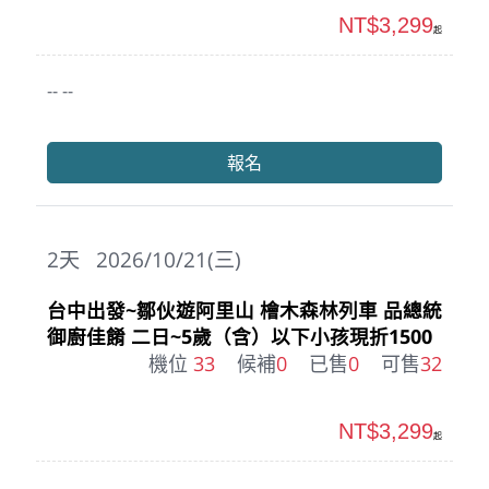
NT$3,299
起
-- --
報名
2
天
2026/10/21(三)
台中出發~鄒伙遊阿里山 檜木森林列車 品總統
御廚佳餚 二日~5歲（含）以下小孩現折1500
機位
33
候補
0
已售
0
可售
32
NT$3,299
起