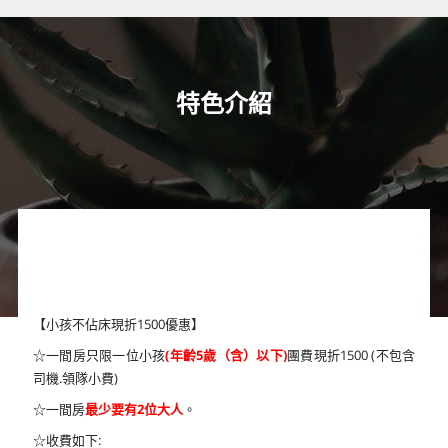
特色介紹
【小孩不佔床現折1500優惠】
☆一間房只限一位小孩
(年齡5歲（含）以下)
團費現折1500 (不包含
司機.領隊小費)
☆一間房
最少要有2位大人
。
☆收費如下: