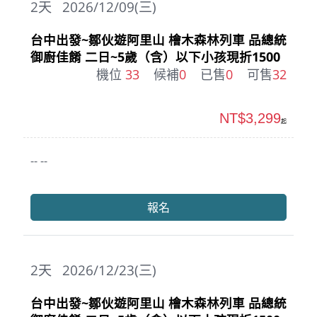
2
天
2026/12/09(三)
台中出發~鄒伙遊阿里山 檜木森林列車 品總統
御廚佳餚 二日~5歲（含）以下小孩現折1500
機位
33
候補
0
已售
0
可售
32
NT$3,299
起
-- --
報名
2
天
2026/12/23(三)
台中出發~鄒伙遊阿里山 檜木森林列車 品總統