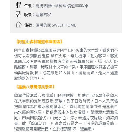
午餐
：總統御廚中華料理 價值6000/桌
晚餐
：溫暖的家
住宿
：溫暖的家 SWEET HOME
【阿里山森林鐵道車庫園區】
阿里山森林鐵道車庫園區是阿里山小火車的大本營，遊客們不
但可以看到數台退役 蒸汽火車、柴油機車、動力客車、客貨
車廂以及方便火車頭變換方向的圓形轉車台等， 還可以近距
離觸摸，想要一睹森林小火車的丰采，車庫園區收藏各式機車
頭與廠房設 備，必定讓您如入寶山，滿載而歸，是火車迷獵
取鏡頭的好地方。
【嘉義八景蘭潭風景區】
蘭潭位於嘉義市東北郊山仔頂附近，相傳西元1620年荷蘭人
在八掌溪的支流鹿寮溪 築壩，到了日治時代，日本人又築壩
把蘭潭作為自來水廠的儲水池，直到現在蘭潭依然 是嘉義自
來水廠的蓄水庫，提供嘉義市的飲水灌溉。 蘭潭潭水清澈見
底，四面岡陵起伏，山光水色，潭水若遇月夜朦朧，如詩如
畫，故 「蘭潭泛月」列為嘉義八景之一。沿岸的環湖公路，
環湖巡禮可見觀景樓，立於樓頂蘭 潭一覽無遺。