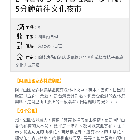
5分鐘前往文化夜市
早餐
：X
午餐
：園區內自理
晚餐
：文化夜市自理
住宿
：蘭桂坊花園酒店或嘉義兆品酒店或福泰桔子商旅
文化店或同級
【阿里山國家森林遊樂區】
阿里山國家森林遊樂區擁有森林小火車、神木、雲海、日出與
晚霞「五奇」景致， 是台灣最具知名、也最受歡迎的森林遊
樂區，是阿里山山脈上的一枚翡翠，閃著耀眼的 光芒。 。
【沼平公園】
沼平公園佔地廣大，種植了非常多種的高山植物，更是阿里山
各色花種的大本營， 幾乎是一年四季都可以來此賞花。除了
春季隨處可見的山櫻花、吉野櫻之外，還有不少 的山茶花、
繡球花、森式杜鵑、黃馨和垂絲海棠…等等。甚至當滿山的山