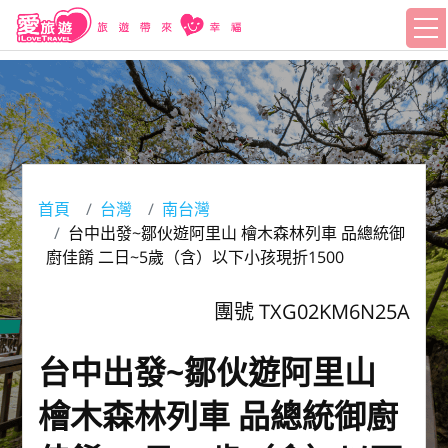
首頁
台灣
南台灣
台中出發~鄒伙遊阿里山 檜木森林列車 品總統御
廚佳餚 二日~5歲（含）以下小孩現折1500
團號 TXG02KM6N25A
台中出發~鄒伙遊阿里山
檜木森林列車 品總統御廚