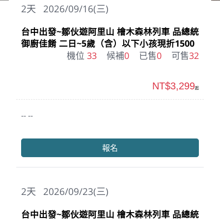
2
天
2026/09/16(三)
台中出發~鄒伙遊阿里山 檜木森林列車 品總統
御廚佳餚 二日~5歲（含）以下小孩現折1500
機位
33
候補
0
已售
0
可售
32
NT$3,299
起
-- --
報名
2
天
2026/09/23(三)
台中出發~鄒伙遊阿里山 檜木森林列車 品總統