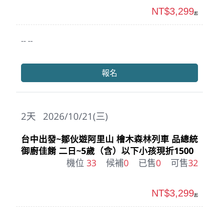
NT$3,299
起
-- --
報名
2
天
2026/10/21(三)
台中出發~鄒伙遊阿里山 檜木森林列車 品總統
御廚佳餚 二日~5歲（含）以下小孩現折1500
機位
33
候補
0
已售
0
可售
32
NT$3,299
起