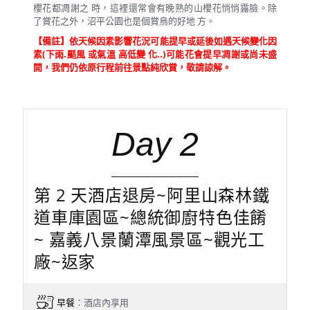
櫻花都凋謝之 時，這裡還常會有晚熟的山櫻花悄悄露臉。除
了賞花之外，沼平公園也是個賞鳥的好地 方。
【備註】依天候因素影響花況可能提早或延後如遇天候變化因
素(下雨.颳風 或氣溫 高低變 化..)可能花會提早凋謝或尚未盛
開，我們仍依原行程前往景點純欣賞，敬請諒解。
Day 2
第 2 天酒店退房~阿里山森林鐵
道車庫園區~總統御廚特色佳餚
~ 嘉義八景蘭潭風景區~觀光工
廠~返家
早餐
：酒店內享用