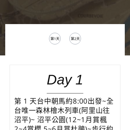
第1天
第2天
Day 1
第 1 天台中朝馬約8:00出發~全
台唯一森林檜木列車(阿里山往
沼平)~ 沼平公園(12~1月賞楓
2~4賞櫻 5~6月賞杜鵑)~步行約