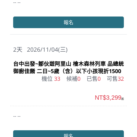
-- --
報名
2
天
2026/11/04(三)
台中出發~鄒伙遊阿里山 檜木森林列車 品總統
御廚佳餚 二日~5歲（含）以下小孩現折1500
機位
33
候補
0
已售
0
可售
32
NT$3,299
起
-- --
報名