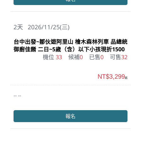
2
天
2026/11/25(三)
台中出發~鄒伙遊阿里山 檜木森林列車 品總統
御廚佳餚 二日~5歲（含）以下小孩現折1500
機位
33
候補
0
已售
0
可售
32
NT$3,299
起
-- --
報名