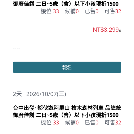
御廚佳餚 二日~5歲（含）以下小孩現折1500
機位
33
候補
0
已售
0
可售
32
NT$3,299
起
-- --
報名
2
天
2026/10/07(三)
台中出發~鄒伙遊阿里山 檜木森林列車 品總統
御廚佳餚 二日~5歲（含）以下小孩現折1500
機位
33
候補
0
已售
0
可售
32