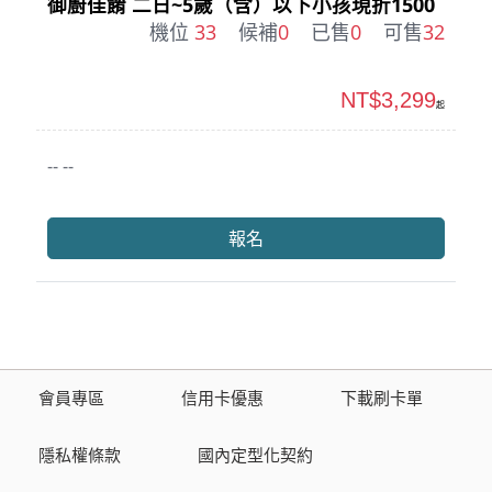
御廚佳餚 二日~5歲（含）以下小孩現折1500
機位
33
候補
0
已售
0
可售
32
NT$3,299
起
-- --
報名
會員專區
信用卡優惠
下載刷卡單
隱私權條款
國內定型化契約