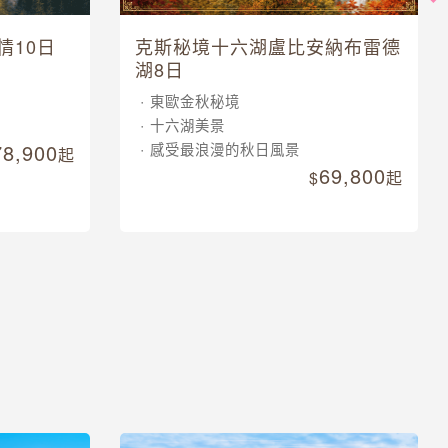
情10日
克斯秘境十六湖盧比安納布雷德
湖8日
東歐金秋秘境
十六湖美景
78,900
感受最浪漫的秋日風景
起
69,800
起