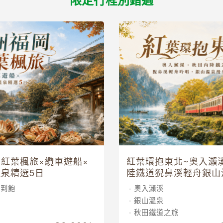
紅葉楓旅×纜車遊船×
紅葉環抱東北~奧入瀨
泉精選5日
陸鐵道猊鼻溪輕舟銀山
五日
吃到飽
奧入瀨溪
車
銀山溫泉
泉
秋田鐵道之旅