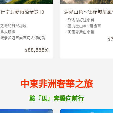
行南北愛爾蘭全覽10
湖光山色～德瑞城堡風
報名付訂送小費
翠之島的自然秘境
鐵力士山360度纜車
南北大環線
阿爾卑斯山小鎮
崖觀景步道直面直切入海的驚
88,888
起
中東非洲奢華之旅
駿『馬』奔騰向前行