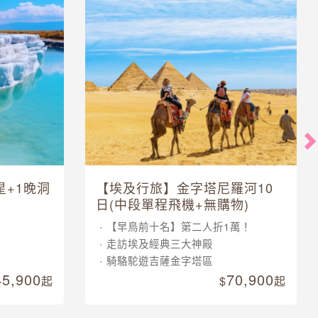
星+1晚洞
【埃及行旅】金字塔尼羅河10
日(中段單程飛機+無購物)
【早鳥前十名】第二人折1萬！
走訪埃及經典三大神殿
騎駱駝遊吉薩金字塔區
45,900
70,900
起
起