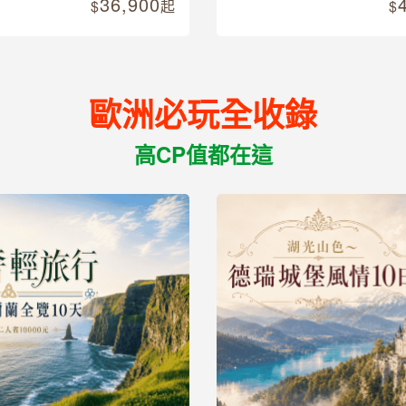
36,900
起
歐洲必玩全收錄
高CP值都在這