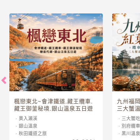
楓戀東北~會津鐵道.藏王纜車.
九州福岡
藏王御釜秘境.銀山溫泉五日遊
三大蟹溫
奧入瀨溪
三大蟹
銀山溫泉
別府纜
秋田鐵道之旅
黑川溫