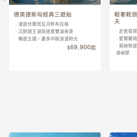
德奧捷斯匈經典三遊船
輕奢輕旅
天
漫遊伏爾塔瓦河畔布拉格
走進翡
沉醉國王湖與德奧雙湖美景
愛爾蘭
暢遊五國，盡享中歐浪漫時光
69,900
莫赫懸
起
濤峭壁