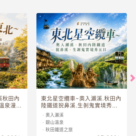
溪秋田內
東北星空纜車~奧入瀨溪.秋田內
溫泉漫步
陸鐵道猊鼻溪.生剝鬼實境秀五
日
奧入瀨溪
銀山溫泉
秋田鐵道之旅