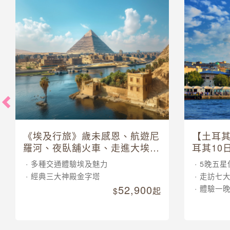
《埃及行旅》歲未感恩、航遊尼
【土耳
羅河、夜臥舖火車、走進大埃及
耳其10
博物館 10 日
多種交通體驗埃及魅力
5晚五星
經典三大神殿金字塔
走訪七
52,900
體驗一
起