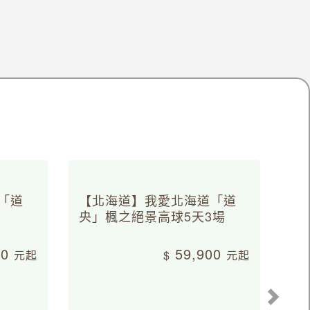
「道
【北海道】我愛北海道「道
央」楓之絕景高球5天3場
00
59,900