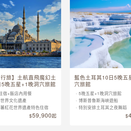
其行旅】土航直飛魔幻土
藍色土耳其10日5晚五
日5晚五星+1晚洞穴旅館
穴旅館
住宿+飯店內用餐
5晚五星+1晚洞穴旅館
大世界文化遺產
博斯普魯斯海峽遊船
晚蕃紅花世界遺產特色住宿
特別安排土耳其之夜舞蹈
59,900
起