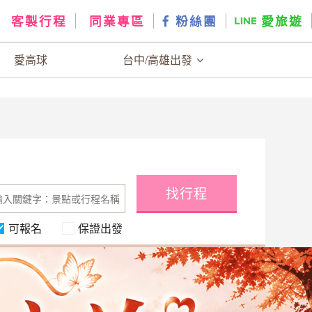
客製行程
同業專區
粉絲團
愛旅遊
愛高球
台中/高雄出發
找行程
可報名
保證出發