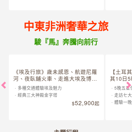
中東非洲奢華之旅
駿『馬』奔騰向前行
《埃及行旅》歲未感恩、航遊尼羅
【土耳
河、夜臥舖火車、走進大埃及博物
其10日
館 10 日
多種交通體驗埃及魅力
5晚五星
經典三大神殿金字塔
走訪七大
52,900
體驗一晚
起