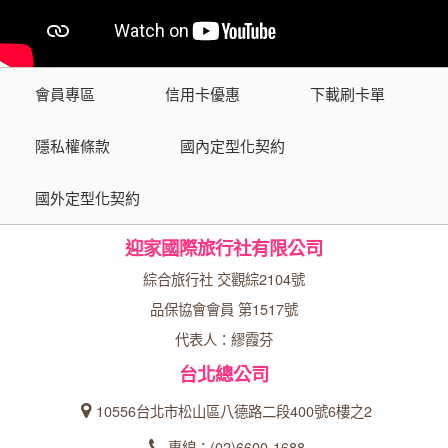
會員專區
信用卡優惠
下載刷卡單
隱私權條款
國內定型化契約
國外定型化契約
迎家國際旅行社有限公司
綜合旅行社 交觀綜2104號
品保協會會員 第1517號
代表人：繆霞芬
台北總公司
10556台北市松山區八德路二段400號6樓之2
專線：(02)6600-1688