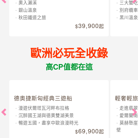
奧入瀨溪
三大蟹吃
銀山溫泉
別府纜車
秋田鐵道之旅
黑川溫泉
39,900
起
歐洲必玩全收錄
高CP值都在這
德奧捷斯匈經典三遊船
輕奢輕旅
漫遊伏爾塔瓦河畔布拉格
走進翡翠
沉醉國王湖與德奧雙湖美景
愛爾蘭南
暢遊五國，盡享中歐浪漫時光
莫赫懸崖
69,900
壁
起