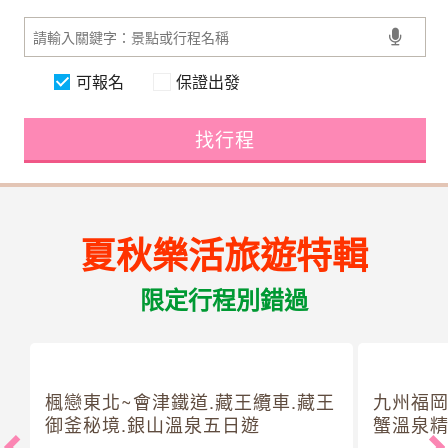
可報名
保證出發
找行程
夏秋樂活旅遊特輯
限定行程別錯過
楓戀東北~會津鐵道.藏王纜車.藏王
九州福岡
御釜秘境.銀山溫泉五日遊
蟹溫泉精