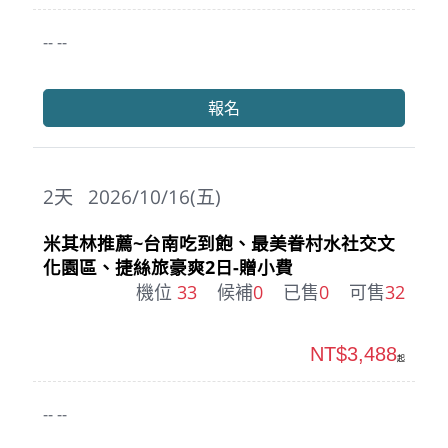
-- --
報名
2
天
2026/10/16(五)
米其林推薦~台南吃到飽、最美眷村水社交文
化園區、捷絲旅豪爽2日-贈小費
機位
33
候補
0
已售
0
可售
32
NT$3,488
起
-- --