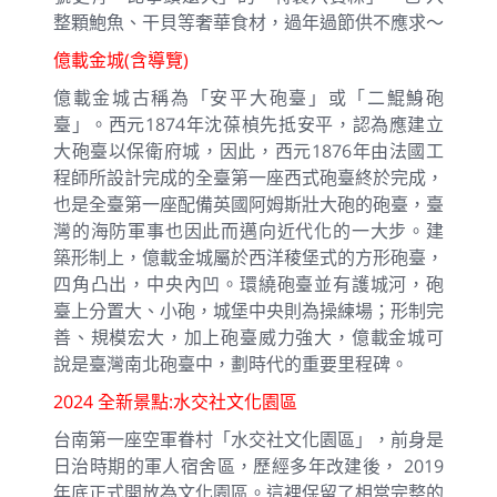
整顆鮑魚、干貝等奢華食材，過年過節供不應求～
億載金城(含導覽)
億載金城古稱為「安平大砲臺」或「二鯤鯓砲
臺」。西元1874年沈葆楨先抵安平，認為應建立
大砲臺以保衛府城，因此，西元1876年由法國工
程師所設計完成的全臺第一座西式砲臺終於完成，
也是全臺第一座配備英國阿姆斯壯大砲的砲臺，臺
灣的海防軍事也因此而邁向近代化的一大步。建
築形制上，億載金城屬於西洋稜堡式的方形砲臺，
四角凸出，中央內凹。環繞砲臺並有護城河，砲
臺上分置大、小砲，城堡中央則為操練場；形制完
善、規模宏大，加上砲臺威力強大，億載金城可
說是臺灣南北砲臺中，劃時代的重要里程碑。
2024 全新景點:水交社文化園區
台南第一座空軍眷村「水交社文化園區」，前身是
日治時期的軍人宿舍區，歷經多年改建後， 2019
年底正式開放為文化園區。這裡保留了相當完整的