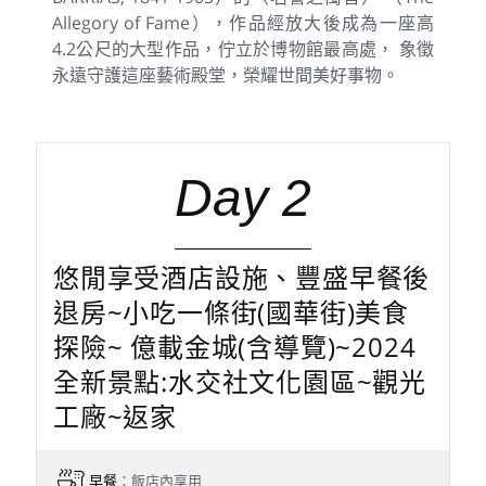
Allegory of Fame），作品經放大後成為一座高
4.2公尺的大型作品，佇立於博物館最高處， 象徵
永遠守護這座藝術殿堂，榮耀世間美好事物。
Day 2
悠閒享受酒店設施、豐盛早餐後
退房~小吃一條街(國華街)美食
探險~ 億載金城(含導覽)~2024
全新景點:水交社文化園區~觀光
工廠~返家
早餐
：飯店內享用