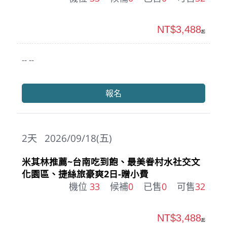
NT$3,488
起
-- --
報名
2
天
2026/09/18(五)
米其林推薦~台南吃到飽、最美眷村水社交文
化園區、捷絲旅豪爽2日-贈小費
機位
33
候補
0
已售
0
可售
32
NT$3,488
起