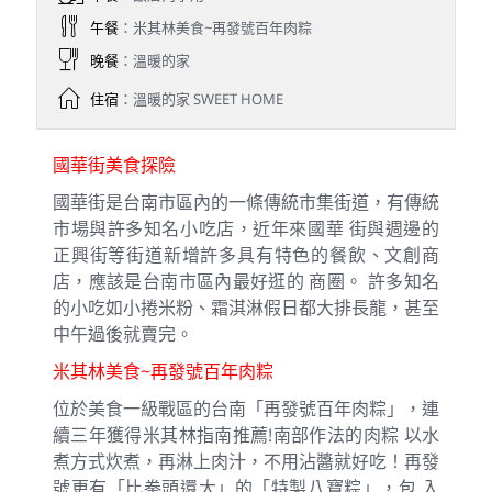
午餐
：米其林美食~再發號百年肉粽
晚餐
：溫暖的家
住宿
：溫暖的家 SWEET HOME
國華街美食探險
國華街是台南市區內的一條傳統市集街道，有傳統
市場與許多知名小吃店，近年來國華 街與週邊的
正興街等街道新增許多具有特色的餐飲、文創商
店，應該是台南市區內最好逛的 商圈。 許多知名
的小吃如小捲米粉、霜淇淋假日都大排長龍，甚至
中午過後就賣完。
米其林美食~再發號百年肉粽
位於美食一級戰區的台南「再發號百年肉粽」，連
續三年獲得米其林指南推薦!南部作法的肉粽 以水
煮方式炊煮，再淋上肉汁，不用沾醬就好吃！再發
號更有「比拳頭還大」的「特製八寶粽」，包 入