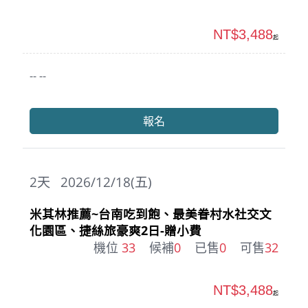
NT$3,488
起
-- --
報名
2
天
2026/12/18(五)
米其林推薦~台南吃到飽、最美眷村水社交文
化園區、捷絲旅豪爽2日-贈小費
機位
33
候補
0
已售
0
可售
32
NT$3,488
起