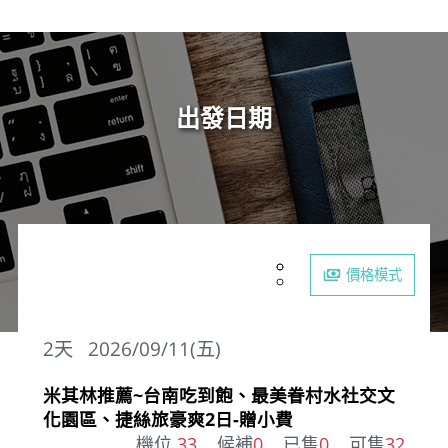
出發日期
價格模式
2
天
2026/09/11(五)
米其林推薦~台南吃到飽、最美眷村水社交文
化園區、捷絲旅豪爽2日-贈小費
機位
33
候補
0
已售
0
可售
32