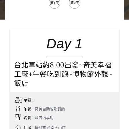
第1天
第2天
Day 1
台北車站約8:00出發~奇美幸福
工廠+午餐吃到飽~博物館外觀~
飯店
早餐
：
午餐
：奇美自助餐吃到飽
晚餐
：酒店內享用
住宿
：捷絲旅 台南虎山館