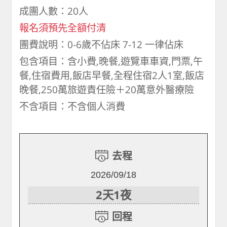
成團人數：20人
報名須預先全額付清
團費說明：0-6歲不佔床 7-12 一律佔床
包含項目：含小費,晚餐,遊覽車車資,門票,午
餐,住宿費用,飯店早餐,全程住宿2人1室,飯店
晚餐,250萬旅遊責任險＋20萬意外醫療險
不含項目：不含個人消費
去程
2026/09/18
2天1夜
回程