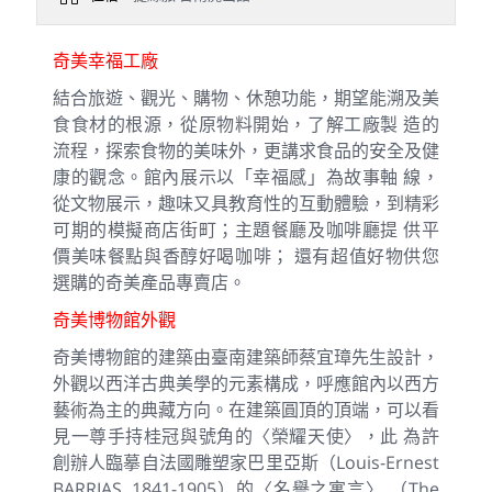
奇美幸福工廠
結合旅遊、觀光、購物、休憩功能，期望能溯及美
食食材的根源，從原物料開始，了解工廠製 造的
流程，探索食物的美味外，更講求食品的安全及健
康的觀念。館內展示以「幸福感」為故事軸 線，
從文物展示，趣味又具教育性的互動體驗，到精彩
可期的模擬商店街町；主題餐廳及咖啡廳提 供平
價美味餐點與香醇好喝咖啡； 還有超值好物供您
選購的奇美產品專賣店。
奇美博物館外觀
奇美博物館的建築由臺南建築師蔡宜璋先生設計，
外觀以西洋古典美學的元素構成，呼應館內以西方
藝術為主的典藏方向。在建築圓頂的頂端，可以看
見一尊手持桂冠與號角的〈榮耀天使〉，此 為許
創辦人臨摹自法國雕塑家巴里亞斯（Louis-Ernest
BARRIAS, 1841-1905）的〈名譽之寓言〉 （The