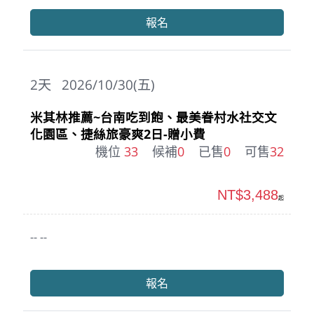
報名
2
天
2026/10/30(五)
米其林推薦~台南吃到飽、最美眷村水社交文
化園區、捷絲旅豪爽2日-贈小費
機位
33
候補
0
已售
0
可售
32
NT$3,488
起
-- --
報名