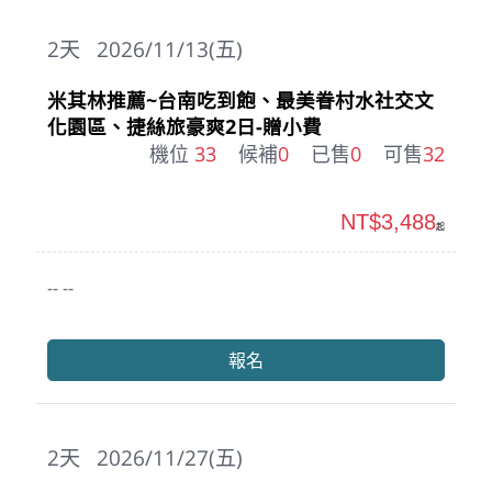
2
天
2026/11/13(五)
米其林推薦~台南吃到飽、最美眷村水社交文
化園區、捷絲旅豪爽2日-贈小費
機位
33
候補
0
已售
0
可售
32
NT$3,488
起
-- --
報名
2
天
2026/11/27(五)