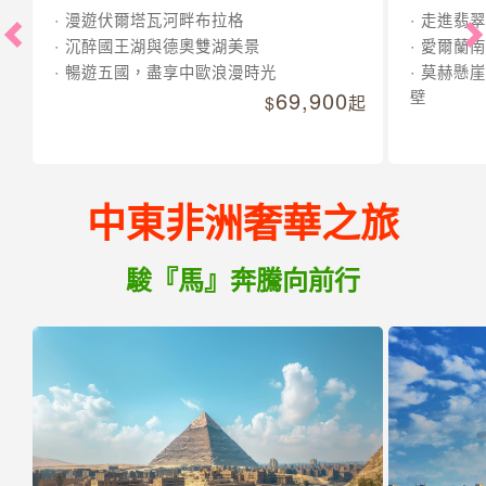
漫遊伏爾塔瓦河畔布拉格
走進翡翠
沉醉國王湖與德奧雙湖美景
愛爾蘭南
暢遊五國，盡享中歐浪漫時光
莫赫懸崖
69,900
壁
起
中東非洲奢華之旅
駿『馬』奔騰向前行