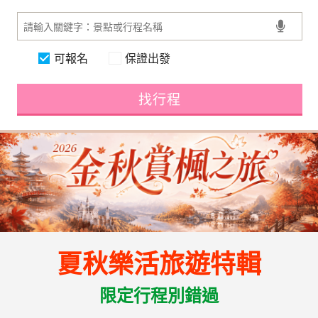
可報名
保證出發
找行程
夏秋樂活旅遊特輯
限定行程別錯過