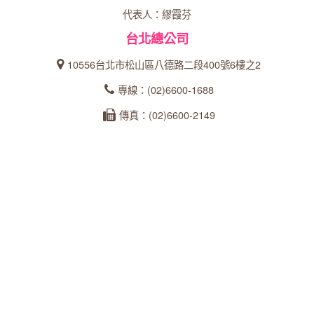
代表人：繆霞芬
台北總公司
10556台北市松山區八德路二段400號6樓之2
專線：(02)6600-1688
傳真：(02)6600-2149
統一編號：27366902
台中分公司
40358台中市西區忠明南路303號24樓之5
專線：04-23162600
傳真：04-22360573
統一編號：93535253