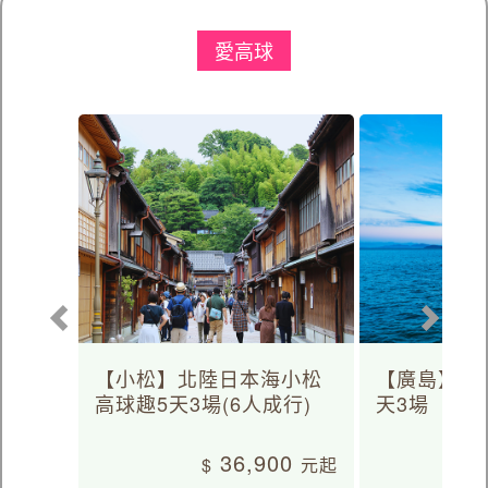
愛高球
【小松】北陸日本海小松
【廣島】日
高球趣5天3場(6人成行)
天3場
36,900