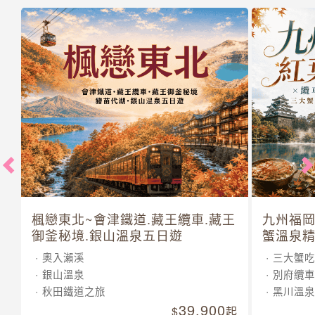
楓戀東北~會津鐵道.藏王纜車.藏王
九州福岡
御釜秘境.銀山溫泉五日遊
蟹溫泉精
奧入瀨溪
三大蟹吃
銀山溫泉
別府纜車
秋田鐵道之旅
黑川溫泉
39,900
起