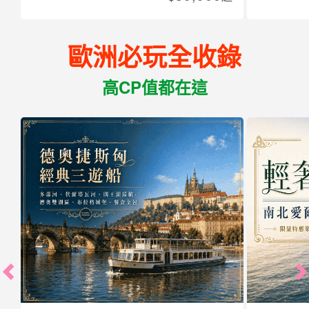
歐洲必玩全收錄
高CP值都在這