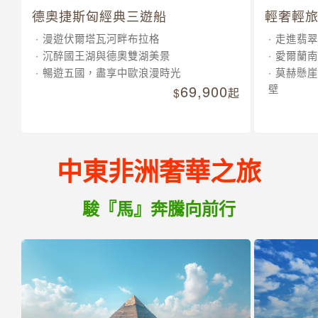
德奧捷斯匈經典三遊船
輕奢輕旅
漫遊伏爾塔瓦河畔布拉格
走進翡翠
沉醉國王湖與德奧雙湖美景
愛爾蘭南
暢遊五國，盡享中歐浪漫時光
莫赫懸崖
69,900
壁
起
中東非洲奢華之旅
駿『馬』奔騰向前行