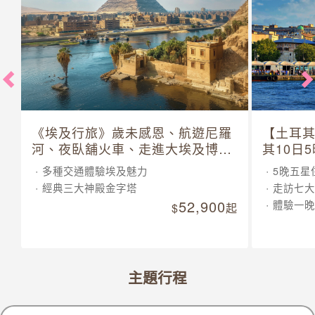
《埃及行旅》歲未感恩、航遊尼羅
【土耳
河、夜臥舖火車、走進大埃及博物
其10日
館 10 日
多種交通體驗埃及魅力
5晚五星
經典三大神殿金字塔
走訪七大
52,900
體驗一晚
起
主題行程