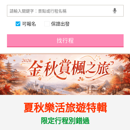
可報名
保證出發
找行程
夏秋樂活旅遊特輯
限定行程別錯過