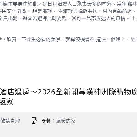
邵族主要居住於此，是日月潭邊人口聚集最多的村落。當年 蔣中
文化園區。 現是邵族、 泰雅族與漢族共居，村內有藝品店、餐廳
全員出動，遊客若選擇此時光臨，當可一飽邵族迷人的風情。此
潭，欣賞一下此生必看的美景，就算沒機會在 這住一個晚上，至
 天酒店退房～2026全新開幕漢神洲際購
返家
：敬請自理
晚餐
：溫暖的家