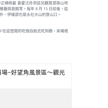
正總統最 喜愛泛舟到這兒觀賞邵族山地
與旅館等。每年 8 月 15 日前後，這
 外，伊達邵也是水社大山的登山口。
少在這悠閒的吃個自助式吃到飽，來場視
物廣場~好望角風景區～觀光