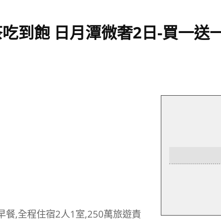
吃到飽 日月潭微奢2日-買一送
餐,全程住宿2人1室,250萬旅遊責