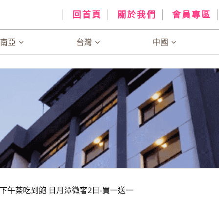
回首頁
關於我們
會員專區
、南亞
台灣
中國
下午茶吃到飽 日月潭微奢2日-買一送一