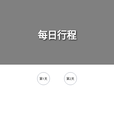
每日行程
第1天
第2天