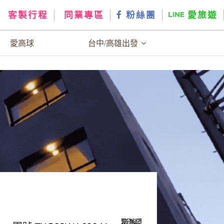
客製行程
同業專區
粉絲團
愛旅遊
愛高球
台中/高雄出發