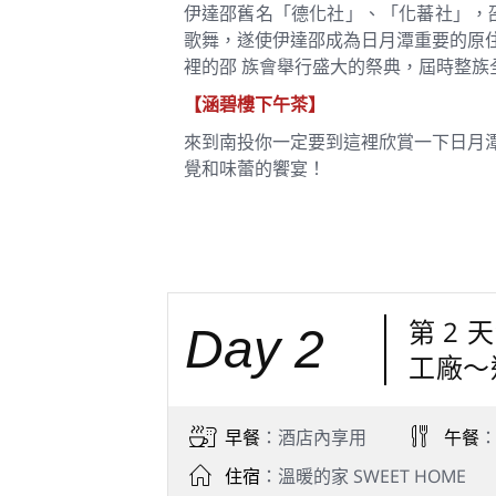
伊達邵舊名「德化社」、「化蕃社」，
歌舞，遂使伊達邵成為日月潭重要的原住民
裡的邵 族會舉行盛大的祭典，屆時整族
【涵碧樓下午茶】
來到南投你一定要到這裡欣賞一下日月
覺和味蕾的饗宴！
第 2
Day 2
工廠～
早餐
：酒店內享用
午餐
住宿
：溫暖的家 SWEET HOME