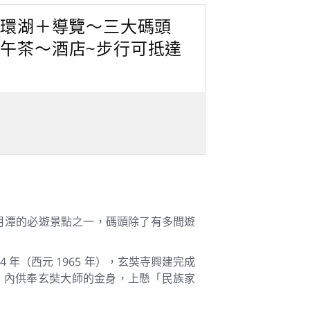
 包船環湖＋導覽～三大碼頭
午茶～酒店~步行可抵達
月潭的必遊景點之一，碼頭除了有多間遊
 年（西元 1965 年），玄奘寺興建完成
，內供奉玄奘大師的金身，上懸「民族家