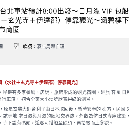
 天台北車站預計8:00出發～日月潭 VIP
 ＋玄光寺＋伊達邵）停靠觀光～涵碧樓下
市商圈
理
晚餐
：酒店周邊自理
碼頭（水社＋玄光寺＋伊達邵）停靠觀光】
，岸邊有多家餐廳、店舖、旅館形成的觀光商圈，是旅 客 到日
自行車道， 適合全家大小漫步欣賞碧綠的湖景。
 年），原是玄奘大師舍利子由日本取回後，暫時安奉的地 方，民國 54
。該寺地 處日潭與月潭的陸地交界處，外觀為仿日式寺廟建築
尺，寺下設有碼頭，遊客可搭船至碼頭，再拾級而上參觀。