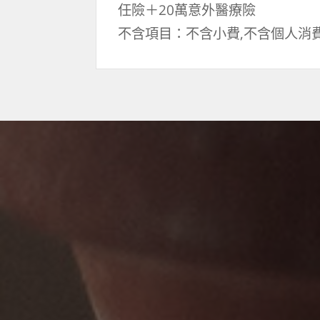
任險＋20萬意外醫療險
不含項目：不含小費,不含個人消