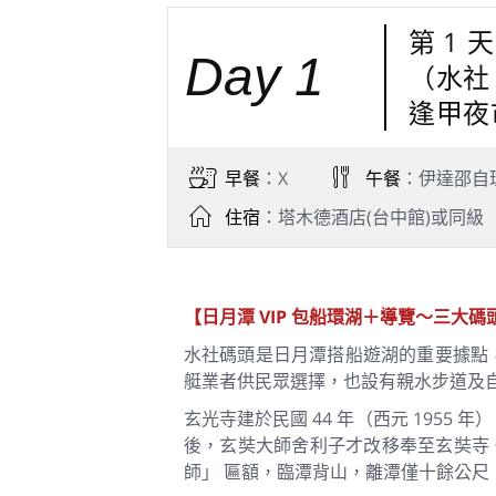
第 1
Day 1
（水社
逢甲夜
早餐
：X
午餐
：伊達邵自
住宿
：塔木德酒店(台中館)或同級
【日月潭 VIP 包船環湖＋導覽～三大
水社碼頭是日月潭搭船遊湖的重要據點
艇業者供民眾選擇，也設有親水步道及
玄光寺建於民國 44 年（西元 1955
後，玄奘大師舍利子才改移奉至玄奘寺
師」 匾額，臨潭背山，離潭僅十餘公