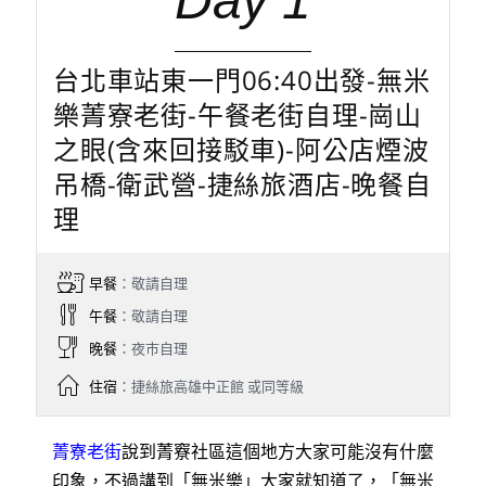
Day 1
台北車站東一門06:40出發-無米
樂菁寮老街-午餐老街自理-崗山
之眼(含來回接駁車)-阿公店煙波
吊橋-衛武營-捷絲旅酒店-晚餐自
理
早餐
：敬請自理
午餐
：敬請自理
晚餐
：夜巿自理
住宿
：捷絲旅高雄中正館 或同等級
菁寮老街
說到菁竂社區這個地方大家可能沒有什麼
印象，不過講到「無米樂」大家就知道了，「無米