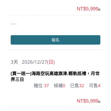
NT$5,999
起
-- --
報名
3
天
2026/12/27
(日)
(買一送一)海路空玩高雄旗津.輕軌巡禮，月世
界三日
機位
37
候補
0
已售
32
可售
4
NT$5,999
起