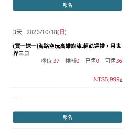
報名
3
天
2026/10/18
(日)
(買一送一)海路空玩高雄旗津.輕軌巡禮，月世
界三日
機位
37
候補
0
已售
0
可售
36
NT$5,999
起
-- --
報名