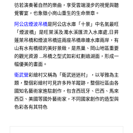
彷若演奏著自然的樂曲，享受雲端漫步的視覺與聽
覺饗宴，也象徵小崗山重生的生命樂章。
阿公店煙波吊橋
是阿公店水庫「十景」中名氣最旺
「煙波橋」是旺萊溪及濁水溪匯流入水庫處,日昇
蓬萊吊橋和煙波吊橋這兩座吊橋串連水庫兩岸，有
山有水有橋樑的美好景緻，是燕巢、岡山地區重要
的觀光資源 ...吊橋之型式如彩虹劃過湖面，形成一
幅優美的畫面。
衛武營
彩繪村又稱為「衛武迷迷村」，以苓雅為主
題，整個彩繪村可見許多羚羊蹤跡，整個社區由各
國知名藝術家進駐創作，包含西班牙、巴西、馬來
西亞、美國等國外藝術家，不同國家創作的造型與
色彩各有其特色