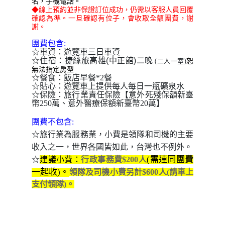
名，手機電話
。
◆線上預約並非保證訂位成功，仍需以客服人員回覆
確認為準。一旦確認有位子，會收取全額團費，謝
謝。
團費包含:
☆車資：遊覽車三日車資
二晚
☆住宿：
捷絲旅高雄(中正館)
(二人一室)
恕
無法指定房型
☆餐食：飯店早餐*2餐
☆貼心：遊覽車上提供每人每日一瓶礦泉水
☆保險：旅行業責任保險【意外死殘保額新臺
幣250萬、意外醫療保額新臺幣20萬】
團費不包含:
☆旅行業為服務業，小費是領隊和司機的主要
收入之一，世界各國皆如此，台灣也不例外。
(需連同團費
☆
建議小費：
行政事務費$200人
一起收)。
領隊及司機小費另計$600人(請車上
支付領隊)
。