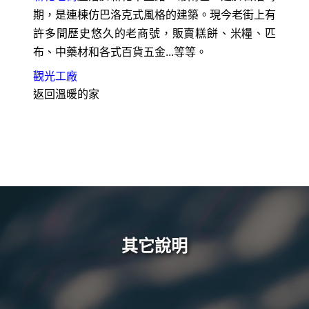
期，是連棟仿巴洛克式風格的建築。現今老街上有
許多間歷史悠久的老商號，販賣糕餅、米糧、匹
布、中藥材和各式百貨五金...等等。
觀光工廠
返回溫暖的家
其它說明