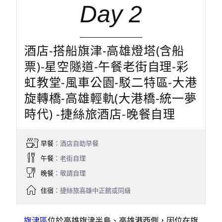
Day 2
酒店-搭船旗津-高雄燈塔(含船
票)-星空隧道-午餐老街自理-彩
虹教堂-風車公園-駁二特區-大港
旋轉橋-高雄輕軌(大港橋-統一夢
時代) -捷絲旅酒店-晚餐自理
早餐
：酒店自助早餐
午餐
：老街自理
晚餐
：敬請自理
住宿
：捷絲旅高雄中正館或同級
旗津區
位於高雄旗津半島、高雄港西側，因位在旗