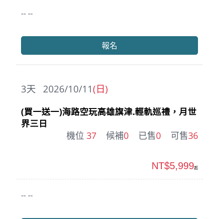
-- --
報名
3
天
2026/10/11
(日)
(買一送一)海路空玩高雄旗津.輕軌巡禮，月世
界三日
機位
37
候補
0
已售
0
可售
36
NT$5,999
起
-- --