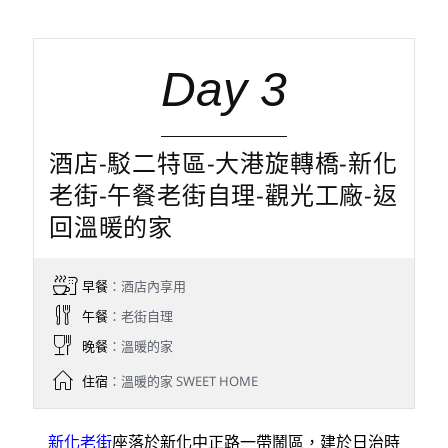
Day 3
酒店-駁二特區-大港旋轉橋-新化
老街-午餐老街自理-觀光工廠-返
回溫暖的家
早餐
：酒店內享用
午餐
：老街自理
晚餐
：溫暖的家
住宿
：溫暖的家 SWEET HOME
新化老街
座落於新化中正路一帶鬧區，建於日治時