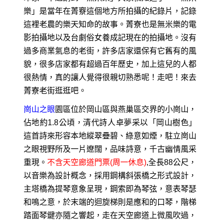
樂」是當年在菁竂這個地方所拍攝的紀錄片，記錄
這裡老農的樂天知命的故事。菁寮也是無米樂的電
影拍攝地以及台劇俗女養成記現在的拍攝地。沒有
過多商業氣息的老街，許多店家還保有它舊有的風
貌，很多店家都有超過百年歷史，加上這兒的人都
很熱情，真的讓人覺得很親切熟悉呢！走吧！來去
菁寮老街逛逛吧。
崗山之眼
園區位於岡山區與燕巢區交界的小崗山，
佔地約1.8公頃，清代詩人卓夢采以「岡山樹色」
這首詩來形容本地縱翠疊碧、綠意如煙，駐立崗山
之眼視野所及一片遼闊，品味詩意，千古幽情風采
重現。
不含天空廊道門票(周一休息)
,全長88公尺，
以音樂為設計概念，採用鋼構斜張橋之形式設計，
主塔橋為提琴意象呈現，鋼索即為琴弦，意表琴瑟
和鳴之意，於末端的迴旋梯則是應和的口琴，階梯
踏面琴鍵亦隨之響起，走在天空廊道上微風吹過，