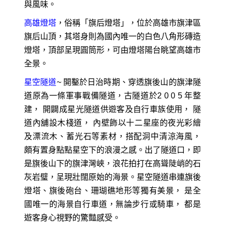
與風味。
高雄燈塔
，俗稱「旗后燈塔」，位於高雄市旗津區
旗后山頂，其塔身則為國內唯一的白色八角形磚造
燈塔，頂部呈現圓筒形，可由燈塔陽台眺望高雄市
全景。
星空隧道
~ 開鑿於日治時期、穿透旗後山的旗津隧
道原為一條軍事戰備隧道，古隧道於2 0 0 5 年整
建， 開闢成星光隧道供遊客及自行車族使用， 隧
道內舖設木棧道， 內壁飾以十二星座的夜光彩繪
及漂流木、蓄光石等素材，搭配洞中清涼海風，
頗有置身點點星空下的浪漫之感。出了隧道口，即
是旗後山下的旗津灣峽，浪花拍打在高聳陡峭的石
灰岩璧，呈現壯闊原始的海景。星空隧道串連旗後
燈塔、旗後砲台、珊瑚礁地形等獨有美景， 是全
國唯一的海景自行車道，無論步行或騎車， 都是
遊客身心視野的驚豔感受。