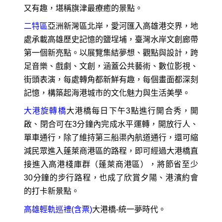
又有趣，堪稱旗津最療癒的景點。
二特區
亞洲新灣區北岸，愛河匯入高雄港交界，地
處承載高雄歷史記憶的鹽埕埔，臺灣水岸文創廊帶
第一個新亮點。以展覽集結夢想、觀點與設計，跨
足音樂、戲劇、文創，涵蓋公共藝術、數位影視、
街頭表演，每處轉角都新鮮有趣，每個畫面都深刻
記憶，構築起海港城市的文化魅力與生活美學。
大港旋轉橋
大港橋每日下午3點進行開合秀，開
啟、閉合可在3分鐘內完成水平運轉，開放行人、
單車通行，除了維持第三船渠內航道通行，還可縮
減民眾進入蓬萊商港區的路程，即可經過大港橋直
接進入高港棧庫群（蓬萊商港區），將節省至少
30分鐘的步行路程，也成了欣賞夕陽、港濱約會
的打卡新景點。
高雄輕軌巡禮(含票)
大港橋-統一夢時代。