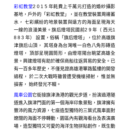
彩虹教堂
2 0 1 5 年耗費上千萬元打造的婚紗攝影
基地，戶外的「彩虹教堂」，並在教堂裝置周邊蓄
水， 七彩繽紛的地景裝置與遠方的海面呈現海天
一線的浪漫美景。旗后燈塔民國前2 9 年（ 西元1
8 8 3 年） 設置，俗稱「旗后燈塔」，位於高雄旗
津旗后山頂， 其塔身為台灣唯一白色八角形磚造
燈塔， 頂部呈現圓筒形，由燈塔陽台眺望高雄全
景。興建燈塔有助於確保商船往返貿易的安全。已
有一百多年歷史，不僅見證高雄港篳路藍縷的開發
過程， 於二次大戰時雖曾遭受機槍掃射， 惟並無
損害， 始終發光不輟。
風車公園
它銜接旗津漁港的觀光步道，扮演過港隧
道進入旗津門面的第一個海岸印象景點，旗津擁有
豐沛的風力資源，七座造型獨特的三葉式風車面對
遼闊的海面不停轉動，園區內有觀海看台及表演廣
場，造型獨特又可愛的海洋生物拼貼創作，既生動