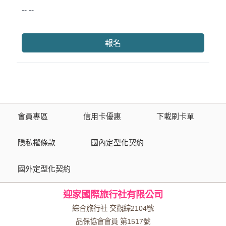
-- --
報名
會員專區
信用卡優惠
下載刷卡單
隱私權條款
國內定型化契約
國外定型化契約
迎家國際旅行社有限公司
綜合旅行社 交觀綜2104號
品保協會會員 第1517號