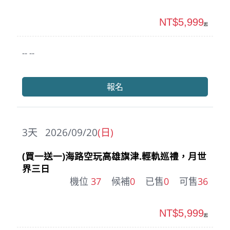
NT$5,999
起
-- --
報名
3
天
2026/09/20
(日)
(買一送一)海路空玩高雄旗津.輕軌巡禮，月世
界三日
機位
37
候補
0
已售
0
可售
36
NT$5,999
起