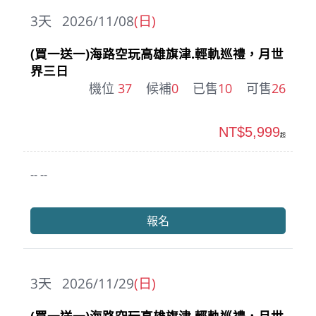
3
天
2026/11/08
(日)
(買一送一)海路空玩高雄旗津.輕軌巡禮，月世
界三日
機位
37
候補
0
已售
10
可售
26
NT$5,999
起
-- --
報名
3
天
2026/11/29
(日)