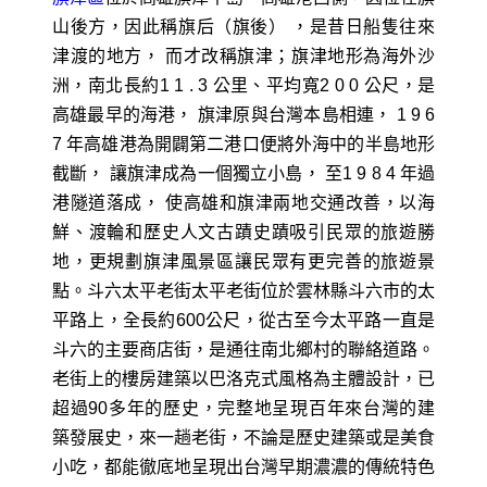
山後方，因此稱旗后（旗後） ，是昔日船隻往來
津渡的地方， 而才改稱旗津；旗津地形為海外沙
洲，南北長約1 1 . 3 公里、平均寬2 0 0 公尺，是
高雄最早的海港， 旗津原與台灣本島相連， 1 9 6
7 年高雄港為開闢第二港口便將外海中的半島地形
截斷， 讓旗津成為一個獨立小島， 至1 9 8 4 年過
港隧道落成， 使高雄和旗津兩地交通改善，以海
鮮、渡輪和歷史人文古蹟史蹟吸引民眾的旅遊勝
地，更規劃旗津風景區讓民眾有更完善的旅遊景
點。斗六太平老街太平老街位於雲林縣斗六市的太
平路上，全長約600公尺，從古至今太平路一直是
斗六的主要商店街，是通往南北鄉村的聯絡道路。
老街上的樓房建築以巴洛克式風格為主體設計，已
超過90多年的歷史，完整地呈現百年來台灣的建
築發展史，來一趟老街，不論是歷史建築或是美食
小吃，都能徹底地呈現出台灣早期濃濃的傳統特色