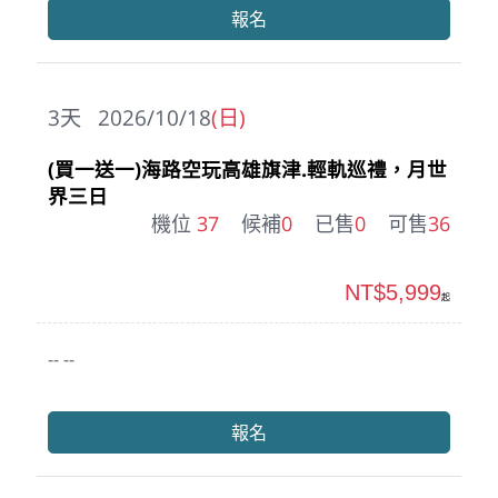
報名
3
天
2026/10/18
(日)
(買一送一)海路空玩高雄旗津.輕軌巡禮，月世
界三日
機位
37
候補
0
已售
0
可售
36
NT$5,999
起
-- --
報名