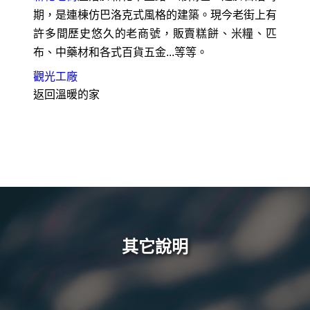
期，是連棟仿巴洛克式風格的建築。現今老街上有
許多間歷史悠久的老商號，販賣糕餅、米糧、匹
布、中藥材和各式百貨五金...等等。
觀光工廠
返回溫暖的家
其它說明