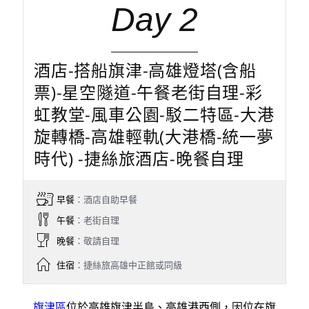
Day 2
酒店-搭船旗津-高雄燈塔(含船
票)-星空隧道-午餐老街自理-彩
虹教堂-風車公園-駁二特區-大港
旋轉橋-高雄輕軌(大港橋-統一夢
時代) -捷絲旅酒店-晚餐自理
早餐
：酒店自助早餐
午餐
：老街自理
晚餐
：敬請自理
住宿
：捷絲旅高雄中正館或同級
旗津區
位於高雄旗津半島、高雄港西側，因位在旗