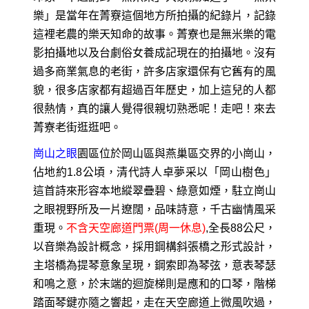
樂」是當年在菁竂這個地方所拍攝的紀錄片，記錄
這裡老農的樂天知命的故事。菁寮也是無米樂的電
影拍攝地以及台劇俗女養成記現在的拍攝地。沒有
過多商業氣息的老街，許多店家還保有它舊有的風
貌，很多店家都有超過百年歷史，加上這兒的人都
很熱情，真的讓人覺得很親切熟悉呢！走吧！來去
菁寮老街逛逛吧。
崗山之眼
園區位於岡山區與燕巢區交界的小崗山，
佔地約1.8公頃，清代詩人卓夢采以「岡山樹色」
這首詩來形容本地縱翠疊碧、綠意如煙，駐立崗山
之眼視野所及一片遼闊，品味詩意，千古幽情風采
重現。
不含天空廊道門票(周一休息)
,全長88公尺，
以音樂為設計概念，採用鋼構斜張橋之形式設計，
主塔橋為提琴意象呈現，鋼索即為琴弦，意表琴瑟
和鳴之意，於末端的迴旋梯則是應和的口琴，階梯
踏面琴鍵亦隨之響起，走在天空廊道上微風吹過，