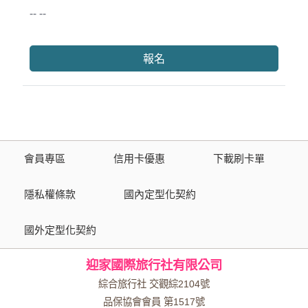
-- --
報名
會員專區
信用卡優惠
下載刷卡單
隱私權條款
國內定型化契約
國外定型化契約
迎家國際旅行社有限公司
綜合旅行社 交觀綜2104號
品保協會會員 第1517號