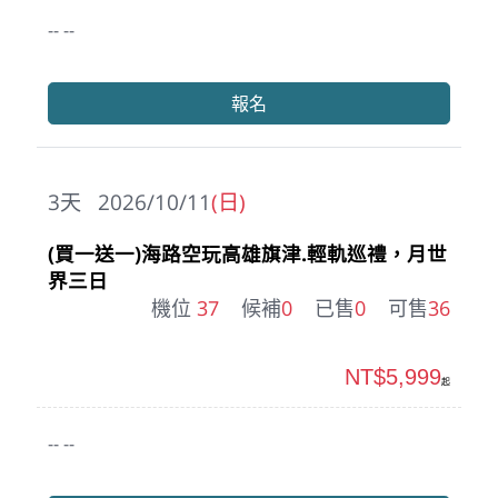
-- --
報名
3
天
2026/10/11
(日)
(買一送一)海路空玩高雄旗津.輕軌巡禮，月世
界三日
機位
37
候補
0
已售
0
可售
36
NT$5,999
起
-- --