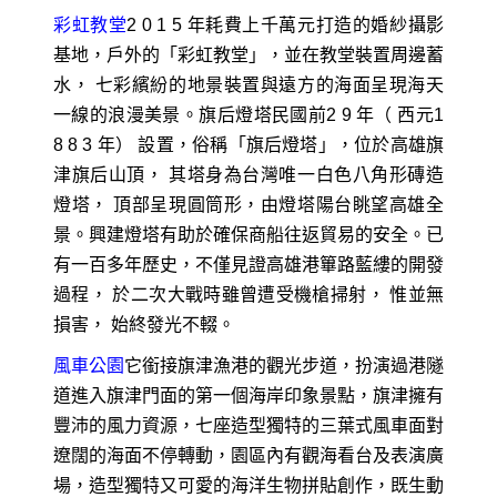
彩虹教堂
2 0 1 5 年耗費上千萬元打造的婚紗攝影
基地，戶外的「彩虹教堂」，並在教堂裝置周邊蓄
水， 七彩繽紛的地景裝置與遠方的海面呈現海天
一線的浪漫美景。旗后燈塔民國前2 9 年（ 西元1
8 8 3 年） 設置，俗稱「旗后燈塔」，位於高雄旗
津旗后山頂， 其塔身為台灣唯一白色八角形磚造
燈塔， 頂部呈現圓筒形，由燈塔陽台眺望高雄全
景。興建燈塔有助於確保商船往返貿易的安全。已
有一百多年歷史，不僅見證高雄港篳路藍縷的開發
過程， 於二次大戰時雖曾遭受機槍掃射， 惟並無
損害， 始終發光不輟。
風車公園
它銜接旗津漁港的觀光步道，扮演過港隧
道進入旗津門面的第一個海岸印象景點，旗津擁有
豐沛的風力資源，七座造型獨特的三葉式風車面對
遼闊的海面不停轉動，園區內有觀海看台及表演廣
場，造型獨特又可愛的海洋生物拼貼創作，既生動