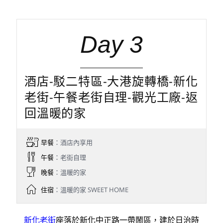
Day 3
酒店-駁二特區-大港旋轉橋-新化
老街-午餐老街自理-觀光工廠-返
回溫暖的家
早餐
：酒店內享用
午餐
：老街自理
晚餐
：溫暖的家
住宿
：溫暖的家 SWEET HOME
新化老街
座落於新化中正路一帶鬧區，建於日治時