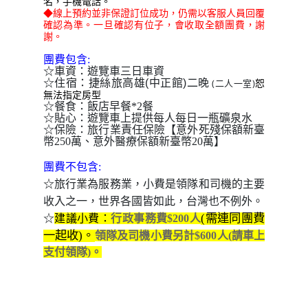
名，手機電話
。
◆線上預約並非保證訂位成功，仍需以客服人員回覆
確認為準。一旦確認有位子，會收取全額團費，謝
謝。
團費包含:
☆車資：遊覽車三日車資
二晚
☆住宿：
捷絲旅高雄(中正館)
(二人一室)
恕
無法指定房型
☆餐食：飯店早餐*2餐
☆貼心：遊覽車上提供每人每日一瓶礦泉水
☆保險：旅行業責任保險【意外死殘保額新臺
幣250萬、意外醫療保額新臺幣20萬】
團費不包含:
☆旅行業為服務業，小費是領隊和司機的主要
收入之一，世界各國皆如此，台灣也不例外。
(需連同團費
☆
建議小費：
行政事務費$200人
一起收)。
領隊及司機小費另計$600人(請車上
支付領隊)
。