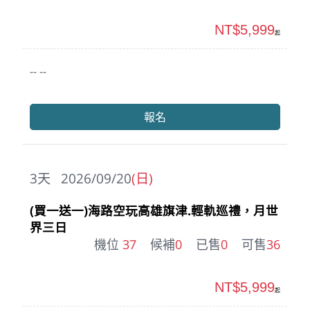
NT$5,999
起
-- --
報名
3
天
2026/09/20
(日)
(買一送一)海路空玩高雄旗津.輕軌巡禮，月世
界三日
機位
37
候補
0
已售
0
可售
36
NT$5,999
起