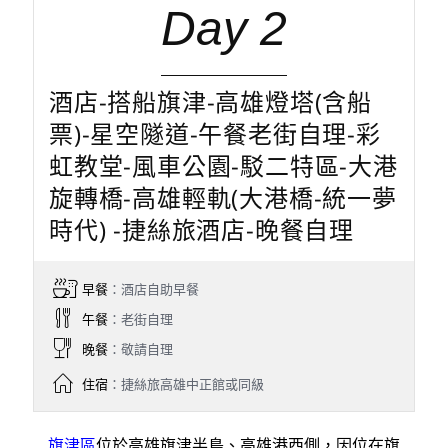
Day 2
酒店-搭船旗津-高雄燈塔(含船
票)-星空隧道-午餐老街自理-彩
虹教堂-風車公園-駁二特區-大港
旋轉橋-高雄輕軌(大港橋-統一夢
時代) -捷絲旅酒店-晚餐自理
早餐
：酒店自助早餐
午餐
：老街自理
晚餐
：敬請自理
住宿
：捷絲旅高雄中正館或同級
旗津區
位於高雄旗津半島、高雄港西側，因位在旗