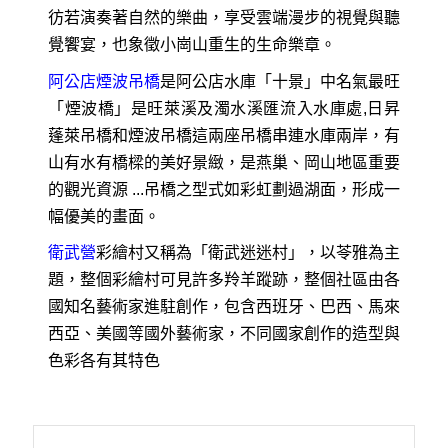
彷若演奏著自然的樂曲，享受雲端漫步的視覺與聽
覺饗宴，也象徵小崗山重生的生命樂章。
阿公店煙波吊橋
是阿公店水庫「十景」中名氣最旺
「煙波橋」是旺萊溪及濁水溪匯流入水庫處,日昇
蓬萊吊橋和煙波吊橋這兩座吊橋串連水庫兩岸，有
山有水有橋樑的美好景緻，是燕巢、岡山地區重要
的觀光資源 ...吊橋之型式如彩虹劃過湖面，形成一
幅優美的畫面。
衛武營
彩繪村又稱為「衛武迷迷村」，以苓雅為主
題，整個彩繪村可見許多羚羊蹤跡，整個社區由各
國知名藝術家進駐創作，包含西班牙、巴西、馬來
西亞、美國等國外藝術家，不同國家創作的造型與
色彩各有其特色