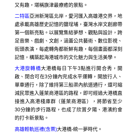
又有趣，堪稱旗津最療癒的景點。
二特區
亞洲新灣區北岸，愛河匯入高雄港交界，地
處承載高雄歷史記憶的鹽埕埔，臺灣水岸文創廊帶
第一個新亮點。以展覽集結夢想、觀點與設計，跨
足音樂、戲劇、文創，涵蓋公共藝術、數位影視、
街頭表演，每處轉角都新鮮有趣，每個畫面都深刻
記憶，構築起海港城市的文化魅力與生活美學。
大港旋轉橋
大港橋每日下午3點進行開合秀，開
啟、閉合可在3分鐘內完成水平運轉，開放行人、
單車通行，除了維持第三船渠內航道通行，還可縮
減民眾進入蓬萊商港區的路程，即可經過大港橋直
接進入高港棧庫群（蓬萊商港區），將節省至少
30分鐘的步行路程，也成了欣賞夕陽、港濱約會
的打卡新景點。
高雄輕軌巡禮(含票)
大港橋-統一夢時代。