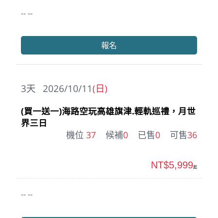
-- --
報名
3
天
2026/10/11
(日)
(買一送一)海路空玩高雄旗津.輕軌巡禮，月世
界三日
機位
37
候補
0
已售
0
可售
36
NT$5,999
起
-- --