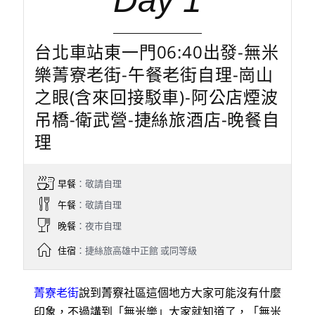
Day 1
台北車站東一門06:40出發-無米
樂菁寮老街-午餐老街自理-崗山
之眼(含來回接駁車)-阿公店煙波
吊橋-衛武營-捷絲旅酒店-晚餐自
理
早餐
：敬請自理
午餐
：敬請自理
晚餐
：夜巿自理
住宿
：捷絲旅高雄中正館 或同等級
菁寮老街
說到菁竂社區這個地方大家可能沒有什麼
印象，不過講到「無米樂」大家就知道了，「無米