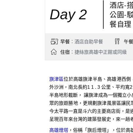
酒店-
Day 2
公園-
餐自理
早餐
：酒店自助早餐
午
住宿
：捷絲旅高雄中正館或同級
旗津區
位於高雄旗津半島、高雄港西側
外沙洲，南北長約1 1 . 3 公里、平均
半島地形截斷， 讓旗津成為一個獨立小島
眾的旅遊勝地，更規劃旗津風景區讓民
今太平路一直是斗六的主要商店街，是
呈現百年來台灣的建築發展史，來一趟
高雄燈塔
，俗稱「旗后燈塔」，位於高