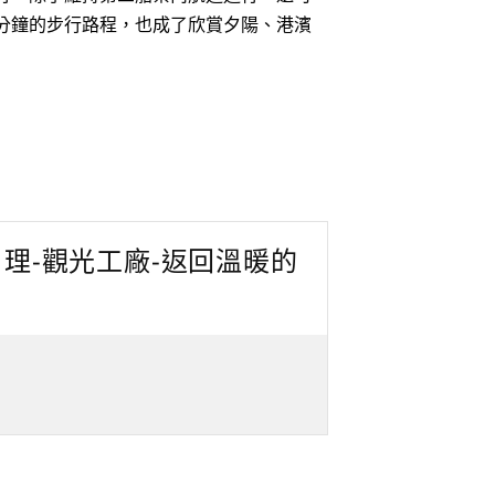
分鐘的步行路程，也成了欣賞夕陽、港濱
自理-觀光工廠-返回溫暖的