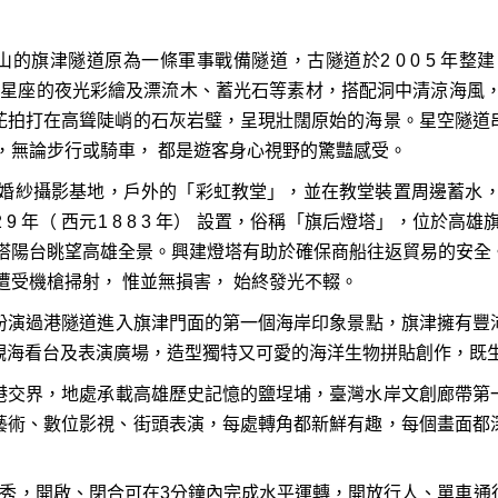
山的旗津隧道原為一條軍事戰備隧道，古隧道於2 0 0 5 年
二星座的夜光彩繪及漂流木、蓄光石等素材，搭配洞中清涼海風
花拍打在高聳陡峭的石灰岩璧，呈現壯闊原始的海景。星空隧道
，無論步行或騎車， 都是遊客身心視野的驚豔感受。
元打造的婚紗攝影基地，戶外的「彩虹教堂」，並在教堂裝置周邊蓄
 年（ 西元1 8 8 3 年） 設置，俗稱「旗后燈塔」，位於
燈塔陽台眺望高雄全景。興建燈塔有助於確保商船往返貿易的安全
遭受機槍掃射， 惟並無損害， 始終發光不輟。
扮演過港隧道進入旗津門面的第一個海岸印象景點，旗津擁有豐
觀海看台及表演廣場，造型獨特又可愛的海洋生物拼貼創作，既
港交界，地處承載高雄歷史記憶的鹽埕埔，臺灣水岸文創廊帶第
藝術、數位影視、街頭表演，每處轉角都新鮮有趣，每個畫面都
合秀，開啟、閉合可在3分鐘內完成水平運轉，開放行人、單車通