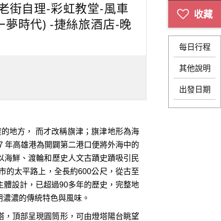
餐老街自理-彩虹教堂-風車
夢時代) -捷絲旅酒店-晚
每日行程
其他說明
出發日期
的地方， 而才改稱旗津；旗津地形為海
 6 7 年高雄港為開闢第二港口便將外海中的
善，以海鮮、渡輪和歷史人文古蹟史蹟吸引民
的太平路上，全長約600公尺，從古至
體設計，已超過90多年的歷史，完整地
期濃濃的傳統特色與風味。
塔，頂部呈現圓筒形，可由燈塔陽台眺望