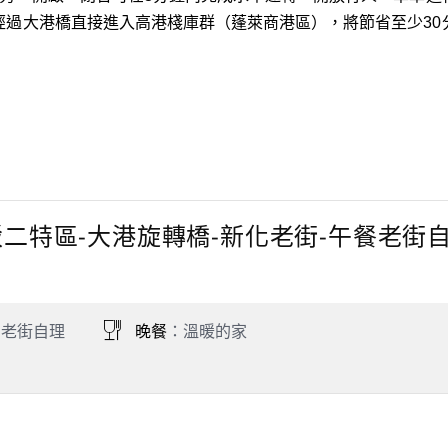
經過大港橋直接進入高港棧庫群（蓬萊商港區），將節省至少30
。
駁二特區-大港旋轉橋-新化老街-午餐老街
：老街自理
晚餐
：溫暖的家