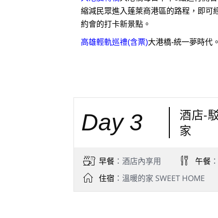
縮減民眾進入蓬萊商港區的路程，即可
約會的打卡新景點。
高雄輕軌巡禮(含票)
大港橋-統一夢時代
酒店-
Day 3
家
早餐
：酒店內享用
午餐
住宿
：溫暖的家 SWEET HOME