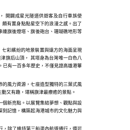
整建， 開闢成星光隧道供遊客及自行車族使
， 頗有置身點點星空下的浪漫之感。出了
串連旗後燈塔、旗後砲台、珊瑚礁地形等
水， 七彩繽紛的地景裝置與遠方的海面呈現
高雄旗津旗后山頂， 其塔身為台灣唯一白色八
。已有一百多年歷史，不僅見證高雄港篳
沛的風力資源，七座造型獨特的三葉式風
生動又有趣，堪稱旗津最療癒的景點。
一個新亮點。以展覽集結夢想、觀點與設
深刻記憶，構築起海港城市的文化魅力與
行，除了維持第三船渠內航道通行，還可