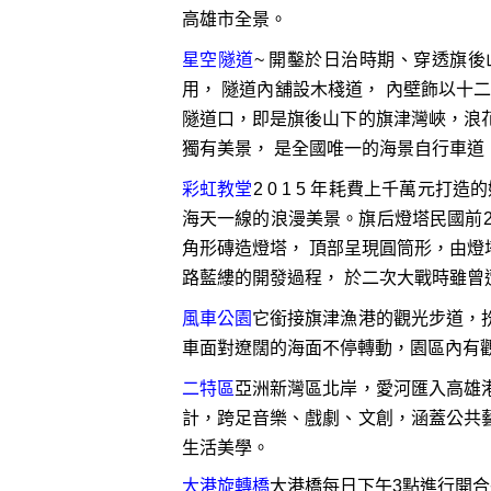
高雄市全景。
星空隧道
~ 開鑿於日治時期、穿透旗後
用， 隧道內舖設木棧道， 內壁飾以十
隧道口，即是旗後山下的旗津灣峽，浪
獨有美景， 是全國唯一的海景自行車道
彩虹教堂
2 0 1 5 年耗費上千萬
海天一線的浪漫美景。旗后燈塔民國前2 9
角形磚造燈塔， 頂部呈現圓筒形，由
路藍縷的開發過程， 於二次大戰時雖曾
風車公園
它銜接旗津漁港的觀光步道，
車面對遼闊的海面不停轉動，園區內有
二特區
亞洲新灣區北岸，愛河匯入高雄
計，跨足音樂、戲劇、文創，涵蓋公共
生活美學。
大港旋轉橋
大港橋每日下午3點進行開