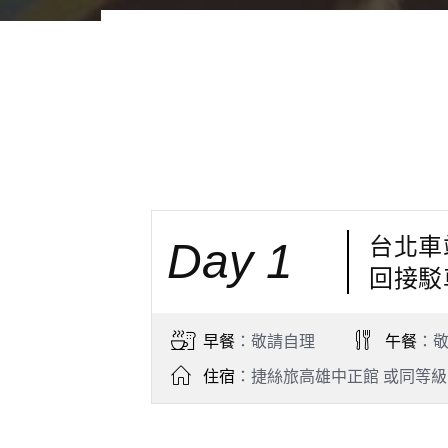
台北車
Day 1
回接駁
早餐
：敬請自理
午餐
：
住宿
：捷絲旅高雄中正館 或同等級