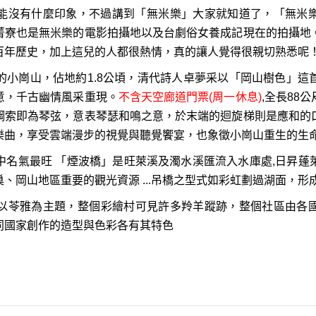
能沒有什麼印象，不過講到「無米樂」大家就知道了，「無米
菁寮也是無米樂的電影拍攝地以及台劇俗女養成記現在的拍攝地
百年歷史，加上這兒的人都很熱情，真的讓人覺得很親切熟悉呢
的小崗山，佔地約1.8公頃，清代詩人卓夢采以「岡山樹色」這
意，千古幽情風采重現。
不含天空廊道門票(周一休息)
,全長88
鋼索即為琴弦，意表琴瑟和鳴之意，於末端的迴旋梯則是應和的
樂曲，享受雲端漫步的視覺與聽覺饗宴，也象徵小崗山重生的生
中名氣最旺 「煙波橋」是旺萊溪及濁水溪匯流入水庫處,日昇蓬
、岡山地區重要的觀光資源 ...吊橋之型式如彩虹劃過湖面，形
以苓雅為主題，整個彩繪村可見許多羚羊蹤跡，整個社區由各
同國家創作的造型與色彩各有其特色