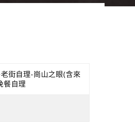
餐老街自理-崗山之眼(含來
晚餐自理