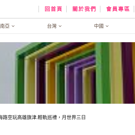
回首頁
關於我們
會員專區
、南亞
台灣
中國
)海路空玩高雄旗津.輕軌巡禮，月世界三日