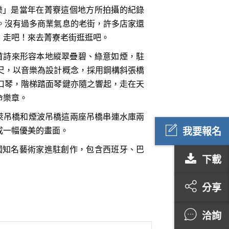
樂」是當年在菁竂這個地方所拍攝的紀錄
。沒有過多商業氣息的老街，許多店家還
！走吧！來去菁寮老街逛逛吧。
首詩來形容本地縱翠疊碧、綠意如煙，駐
公尺，以音樂為設計概念，採用鋼構斜張橋
口琴，階梯踏面琴鍵亦隨之響起，走在天
命樂章。
萊吊橋和煙波吊橋這兩座吊橋串連水庫兩
我要報名
成一幅優美的畫面。
國知名藝術家進駐創作，包含西班牙、巴
下載
分享
洽詢