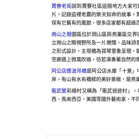
菁寮老街
說到菁竂社區這個地方大家可
片，記錄這裡老農的樂天知命的故事。
保有它舊有的風貌，很多店家都有超過
崗山之眼
園區位於岡山區與燕巢區交界
立崗山之眼視野所及一片遼闊，品味詩
之形式設計，主塔橋為提琴意象呈現，
空廊道上微風吹過，彷若演奏著自然的
阿公店煙波吊橋
是阿公店水庫「十景」
岸，有山有水有橋樑的美好景緻，是燕巢
衛武營
彩繪村又稱為「衛武迷迷村」，
西、馬來西亞、美國等國外藝術家，不