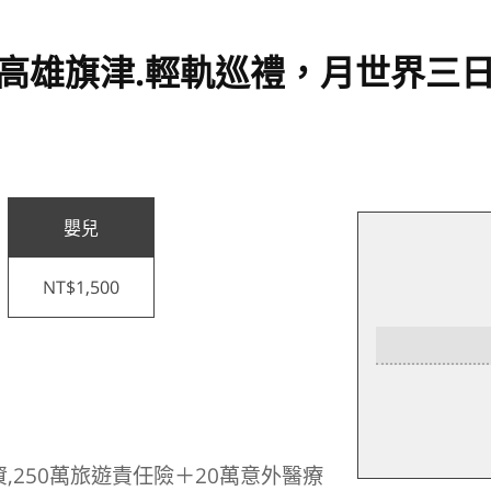
玩高雄旗津.輕軌巡禮，月世界三
嬰兒
NT$1,500
,250萬旅遊責任險＋20萬意外醫療