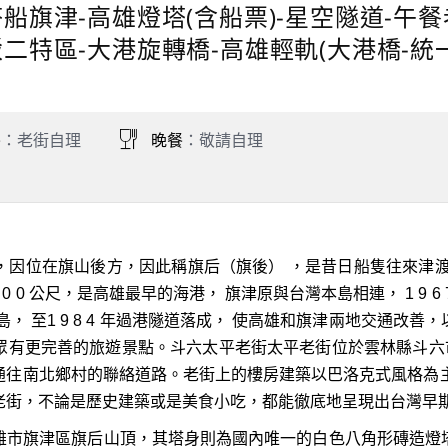
搭船旗津-高雄燈塔(含船票)-星空隧道-午
駁二特區-大港旋轉橋-高雄輕軌(大港橋-統一
餐
：老街自理
晚餐
：敬請自理
，因位在旗山後方，因此稱旗后（旗後） ，是昔日船隻往來津渡
寬2 0 0 公尺，是高雄最早的海港， 旗津原與台灣本島相連， 1 9
， 至1 9 8 4 年過港隧道落成， 使高雄和旗津兩地交通改
眾有更完善的旅遊景點。斗六太平老街太平老街位於雲林縣斗六市
通往南北鄉村的聯絡道路。老街上的樓房建築以巴洛克式風格為主
老街，不論是歷史建築或是美食小吃，都能徹底地呈現出台灣早
雄市旗津區旗后山頂，其塔身則為國內唯一的白色八角形磚造燈