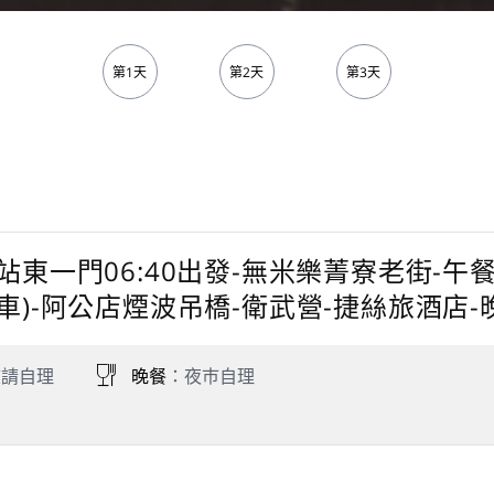
第1天
第2天
第3天
站東一門06:40出發-無米樂菁寮老街-午
車)-阿公店煙波吊橋-衛武營-捷絲旅酒店-
敬請自理
晚餐
：夜巿自理