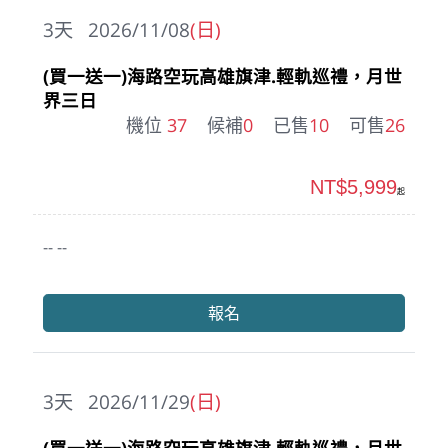
3
天
2026/11/08
(日)
(買一送一)海路空玩高雄旗津.輕軌巡禮，月世
界三日
機位
37
候補
0
已售
10
可售
26
NT$5,999
起
-- --
報名
3
天
2026/11/29
(日)