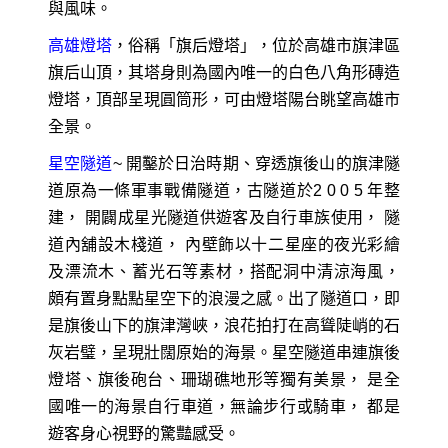
與風味。
高雄燈塔
，俗稱「旗后燈塔」，位於高雄市旗津區
旗后山頂，其塔身則為國內唯一的白色八角形磚造
燈塔，頂部呈現圓筒形，可由燈塔陽台眺望高雄市
全景。
星空隧道
~ 開鑿於日治時期、穿透旗後山的旗津隧
道原為一條軍事戰備隧道，古隧道於2 0 0 5 年整
建， 開闢成星光隧道供遊客及自行車族使用， 隧
道內舖設木棧道， 內壁飾以十二星座的夜光彩繪
及漂流木、蓄光石等素材，搭配洞中清涼海風，
頗有置身點點星空下的浪漫之感。出了隧道口，即
是旗後山下的旗津灣峽，浪花拍打在高聳陡峭的石
灰岩璧，呈現壯闊原始的海景。星空隧道串連旗後
燈塔、旗後砲台、珊瑚礁地形等獨有美景， 是全
國唯一的海景自行車道，無論步行或騎車， 都是
遊客身心視野的驚豔感受。