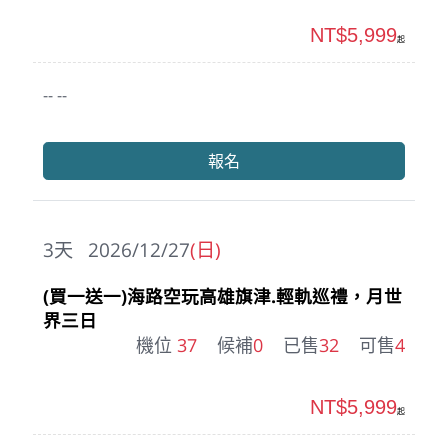
NT$5,999
起
-- --
報名
3
天
2026/12/27
(日)
(買一送一)海路空玩高雄旗津.輕軌巡禮，月世
界三日
機位
37
候補
0
已售
32
可售
4
NT$5,999
起