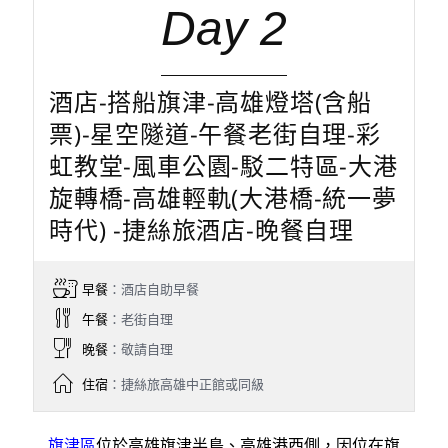
Day 2
酒店-搭船旗津-高雄燈塔(含船
票)-星空隧道-午餐老街自理-彩
虹教堂-風車公園-駁二特區-大港
旋轉橋-高雄輕軌(大港橋-統一夢
時代) -捷絲旅酒店-晚餐自理
早餐
：酒店自助早餐
午餐
：老街自理
晚餐
：敬請自理
住宿
：捷絲旅高雄中正館或同級
旗津區
位於高雄旗津半島、高雄港西側，因位在旗