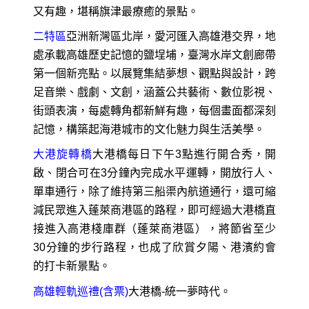
又有趣，堪稱旗津最療癒的景點。
二特區
亞洲新灣區北岸，愛河匯入高雄港交界，地
處承載高雄歷史記憶的鹽埕埔，臺灣水岸文創廊帶
第一個新亮點。以展覽集結夢想、觀點與設計，跨
足音樂、戲劇、文創，涵蓋公共藝術、數位影視、
街頭表演，每處轉角都新鮮有趣，每個畫面都深刻
記憶，構築起海港城市的文化魅力與生活美學。
大港旋轉橋
大港橋每日下午3點進行開合秀，開
啟、閉合可在3分鐘內完成水平運轉，開放行人、
單車通行，除了維持第三船渠內航道通行，還可縮
減民眾進入蓬萊商港區的路程，即可經過大港橋直
接進入高港棧庫群（蓬萊商港區），將節省至少
30分鐘的步行路程，也成了欣賞夕陽、港濱約會
的打卡新景點。
高雄輕軌巡禮(含票)
大港橋-統一夢時代。