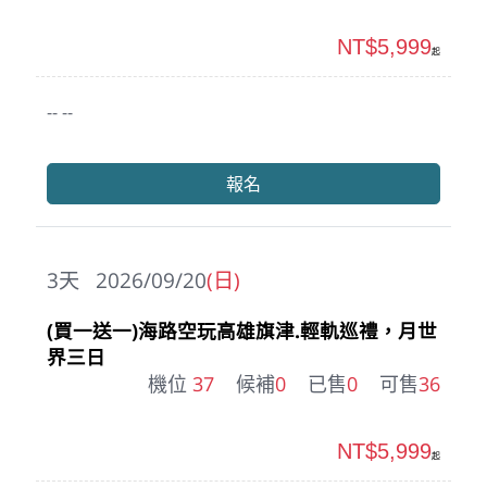
NT$5,999
起
-- --
報名
3
天
2026/09/20
(日)
(買一送一)海路空玩高雄旗津.輕軌巡禮，月世
界三日
機位
37
候補
0
已售
0
可售
36
NT$5,999
起