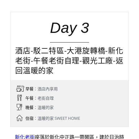
Day 3
酒店-駁二特區-大港旋轉橋-新化
老街-午餐老街自理-觀光工廠-返
回溫暖的家
早餐
：酒店內享用
午餐
：老街自理
晚餐
：溫暖的家
住宿
：溫暖的家 SWEET HOME
新化老街
座落於新化中正路一帶鬧區，建於日治時