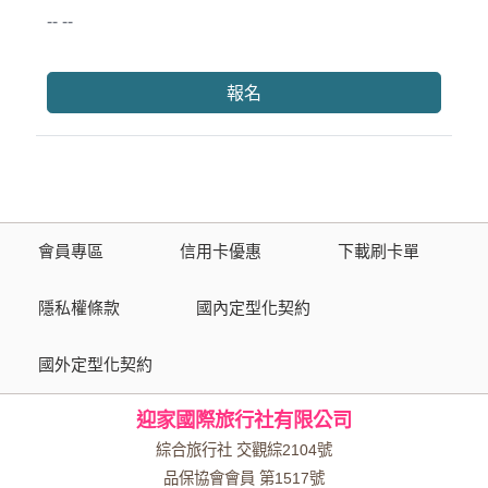
-- --
報名
會員專區
信用卡優惠
下載刷卡單
隱私權條款
國內定型化契約
國外定型化契約
迎家國際旅行社有限公司
綜合旅行社 交觀綜2104號
品保協會會員 第1517號