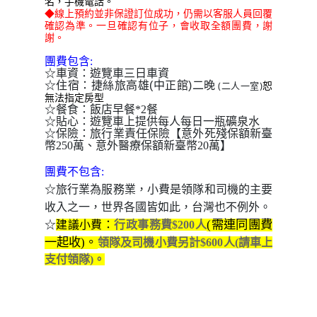
名，手機電話
。
◆線上預約並非保證訂位成功，仍需以客服人員回覆
確認為準。一旦確認有位子，會收取全額團費，謝
謝。
團費包含:
☆車資：遊覽車三日車資
二晚
☆住宿：
捷絲旅高雄(中正館)
(二人一室)
恕
無法指定房型
☆餐食：飯店早餐*2餐
☆貼心：遊覽車上提供每人每日一瓶礦泉水
☆保險：旅行業責任保險【意外死殘保額新臺
幣250萬、意外醫療保額新臺幣20萬】
團費不包含:
☆旅行業為服務業，小費是領隊和司機的主要
收入之一，世界各國皆如此，台灣也不例外。
(需連同團費
☆
建議小費：
行政事務費$200人
一起收)。
領隊及司機小費另計$600人(請車上
支付領隊)
。