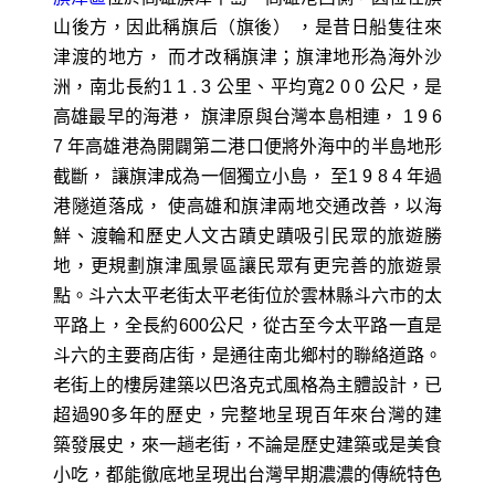
山後方，因此稱旗后（旗後） ，是昔日船隻往來
津渡的地方， 而才改稱旗津；旗津地形為海外沙
洲，南北長約1 1 . 3 公里、平均寬2 0 0 公尺，是
高雄最早的海港， 旗津原與台灣本島相連， 1 9 6
7 年高雄港為開闢第二港口便將外海中的半島地形
截斷， 讓旗津成為一個獨立小島， 至1 9 8 4 年過
港隧道落成， 使高雄和旗津兩地交通改善，以海
鮮、渡輪和歷史人文古蹟史蹟吸引民眾的旅遊勝
地，更規劃旗津風景區讓民眾有更完善的旅遊景
點。斗六太平老街太平老街位於雲林縣斗六市的太
平路上，全長約600公尺，從古至今太平路一直是
斗六的主要商店街，是通往南北鄉村的聯絡道路。
老街上的樓房建築以巴洛克式風格為主體設計，已
超過90多年的歷史，完整地呈現百年來台灣的建
築發展史，來一趟老街，不論是歷史建築或是美食
小吃，都能徹底地呈現出台灣早期濃濃的傳統特色