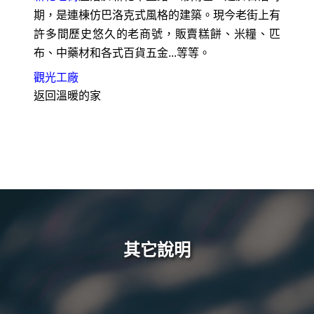
期，是連棟仿巴洛克式風格的建築。現今老街上有
許多間歷史悠久的老商號，販賣糕餅、米糧、匹
布、中藥材和各式百貨五金...等等。
觀光工廠
返回溫暖的家
其它說明