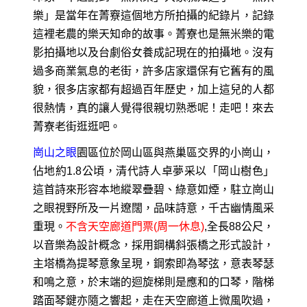
樂」是當年在菁竂這個地方所拍攝的紀錄片，記錄
這裡老農的樂天知命的故事。菁寮也是無米樂的電
影拍攝地以及台劇俗女養成記現在的拍攝地。沒有
過多商業氣息的老街，許多店家還保有它舊有的風
貌，很多店家都有超過百年歷史，加上這兒的人都
很熱情，真的讓人覺得很親切熟悉呢！走吧！來去
菁寮老街逛逛吧。
崗山之眼
園區位於岡山區與燕巢區交界的小崗山，
佔地約1.8公頃，清代詩人卓夢采以「岡山樹色」
這首詩來形容本地縱翠疊碧、綠意如煙，駐立崗山
之眼視野所及一片遼闊，品味詩意，千古幽情風采
重現。
不含天空廊道門票(周一休息)
,全長88公尺，
以音樂為設計概念，採用鋼構斜張橋之形式設計，
主塔橋為提琴意象呈現，鋼索即為琴弦，意表琴瑟
和鳴之意，於末端的迴旋梯則是應和的口琴，階梯
踏面琴鍵亦隨之響起，走在天空廊道上微風吹過，