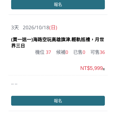
報名
3
天
2026/10/18
(日)
(買一送一)海路空玩高雄旗津.輕軌巡禮，月世
界三日
機位
37
候補
0
已售
0
可售
36
NT$5,999
起
-- --
報名