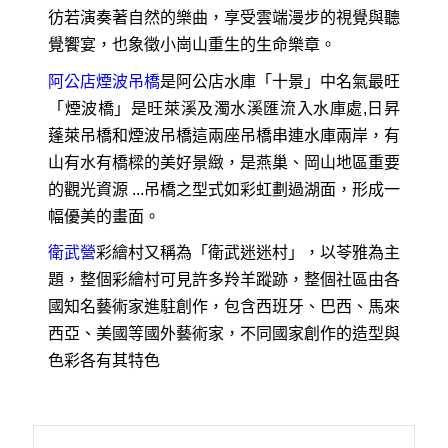
彷若演奏著自然的樂曲，享受雲端漫步的視覺與聽
覺饗宴，也象徵小崗山重生的生命樂章。
阿公店煙波吊橋
是阿公店水庫「十景」中名氣最旺
「煙波橋」是旺萊溪及濁水溪匯流入水庫處,日昇
蓬萊吊橋和煙波吊橋這兩座吊橋串連水庫兩岸，有
山有水有橋樑的美好景緻，是燕巢、岡山地區重要
的觀光資源 ...吊橋之型式如彩虹劃過湖面，形成一
幅優美的畫面。
衛武營
彩繪村又稱為「衛武迷迷村」，以苓雅為主
題，整個彩繪村可見許多羚羊蹤跡，整個社區由各
國知名藝術家進駐創作，包含西班牙、巴西、馬來
西亞、美國等國外藝術家，不同國家創作的造型與
色彩各有其特色