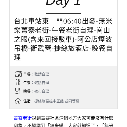
Day 1
台北車站東一門06:40出發-無米
樂菁寮老街-午餐老街自理-崗山
之眼(含來回接駁車)-阿公店煙波
吊橋-衛武營-捷絲旅酒店-晚餐自
理
早餐
：敬請自理
午餐
：敬請自理
晚餐
：夜巿自理
住宿
：捷絲旅高雄中正館 或同等級
菁寮老街
說到菁竂社區這個地方大家可能沒有什麼
印象，不過講到「無米樂」大家就知道了，「無米