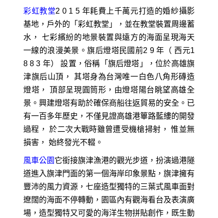
彩虹教堂
2 0 1 5 年耗費上千萬元打造的婚紗攝影
基地，戶外的「彩虹教堂」，並在教堂裝置周邊蓄
水， 七彩繽紛的地景裝置與遠方的海面呈現海天
一線的浪漫美景。旗后燈塔民國前2 9 年（ 西元1
8 8 3 年） 設置，俗稱「旗后燈塔」，位於高雄旗
津旗后山頂， 其塔身為台灣唯一白色八角形磚造
燈塔， 頂部呈現圓筒形，由燈塔陽台眺望高雄全
景。興建燈塔有助於確保商船往返貿易的安全。已
有一百多年歷史，不僅見證高雄港篳路藍縷的開發
過程， 於二次大戰時雖曾遭受機槍掃射， 惟並無
損害， 始終發光不輟。
風車公園
它銜接旗津漁港的觀光步道，扮演過港隧
道進入旗津門面的第一個海岸印象景點，旗津擁有
豐沛的風力資源，七座造型獨特的三葉式風車面對
遼闊的海面不停轉動，園區內有觀海看台及表演廣
場，造型獨特又可愛的海洋生物拼貼創作，既生動