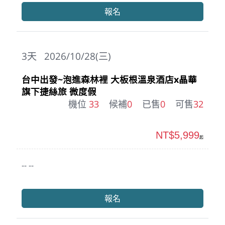
報名
3
天
2026/10/28(三)
台中出發~泡進森林裡 大板根溫泉酒店x晶華
旗下捷絲旅 微度假
機位
33
候補
0
已售
0
可售
32
NT$5,999
起
-- --
報名