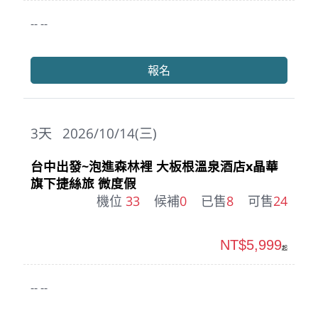
-- --
報名
3
天
2026/10/14(三)
台中出發~泡進森林裡 大板根溫泉酒店x晶華
旗下捷絲旅 微度假
機位
33
候補
0
已售
8
可售
24
NT$5,999
起
-- --