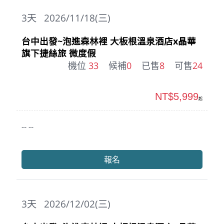
3
天
2026/11/18(三)
台中出發~泡進森林裡 大板根溫泉酒店x晶華
旗下捷絲旅 微度假
機位
33
候補
0
已售
8
可售
24
NT$5,999
起
-- --
報名
3
天
2026/12/02(三)