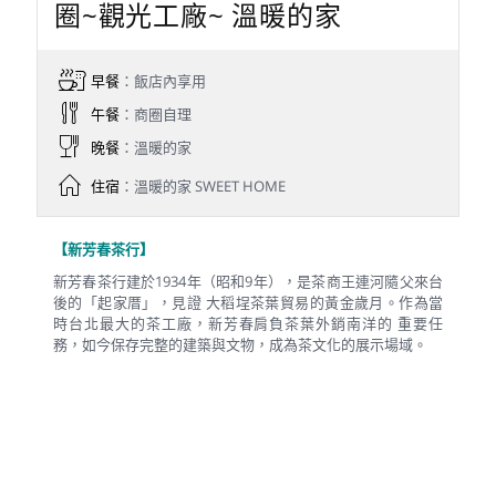
圈~觀光工廠~ 溫暖的家
早餐
：飯店內享用
午餐
：商圈自理
晚餐
：溫暖的家
住宿
：溫暖的家 SWEET HOME
【新芳春茶行】
新芳春茶行建於1934年（昭和9年），是茶商王連河隨父來台
後的「起家厝」，見證 大稻埕茶葉貿易的黃金歲月。作為當
時台北最大的茶工廠，新芳春肩負茶葉外銷南洋的 重要任
務，如今保存完整的建築與文物，成為茶文化的展示場域。