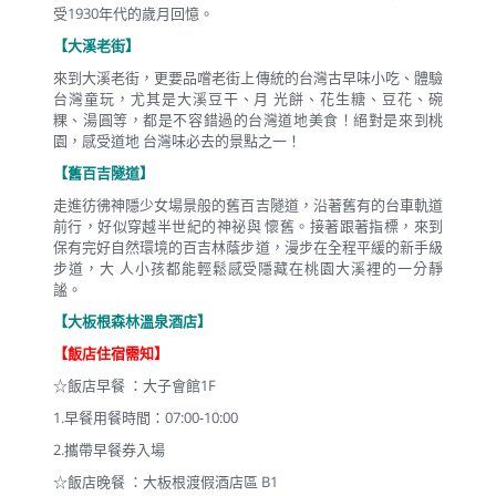
受1930年代的歲月回憶。
【大溪老街】
來到大溪老街，更要品嚐老街上傳統的台灣古早味小吃、體驗
台灣童玩，尤其是大溪豆干、月 光餅、花生糖、豆花、碗
粿、湯圓等，都是不容錯過的台灣道地美食！絕對是來到桃
園，感受道地 台灣味必去的景點之一！
【舊百吉隧道】
走進彷彿神隱少女場景般的舊百吉隧道，沿著舊有的台車軌道
前行，好似穿越半世紀的神祕與 懷舊。接著跟著指標，來到
保有完好自然環境的百吉林蔭步道，漫步在全程平緩的新手級
步道，大 人小孩都能輕鬆感受隱藏在桃園大溪裡的一分靜
謐。
【大板根森林溫泉酒店】
【飯店住宿需知】
☆飯店早餐 ：大子會館1F
1.早餐用餐時間：07:00-10:00
2.攜帶早餐券入場
☆飯店晚餐 ：大板根渡假酒店區 B1