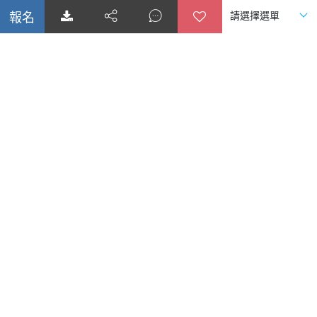
迎家國際旅行社有限公司
綜合旅行社 交觀綜2104號
品保協會會員 第1517號
代表人：繆霞芬
台北總公司
10556台北市松山區八德路二段400號6樓之2
專線：(02)6600-1688
傳真：(02)6600-2149
統一編號：27366902
台中分公司
40358台中市西區忠明南路303號24樓之5
專線：04-23162600
傳真：04-22360573
統一編號：93535253