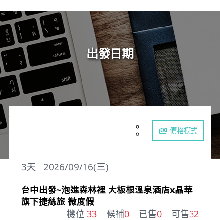
出發日期
價格模式
3
天
2026/09/16(三)
台中出發~泡進森林裡 大板根溫泉酒店x晶華
旗下捷絲旅 微度假
機位
33
候補
0
已售
0
可售
32