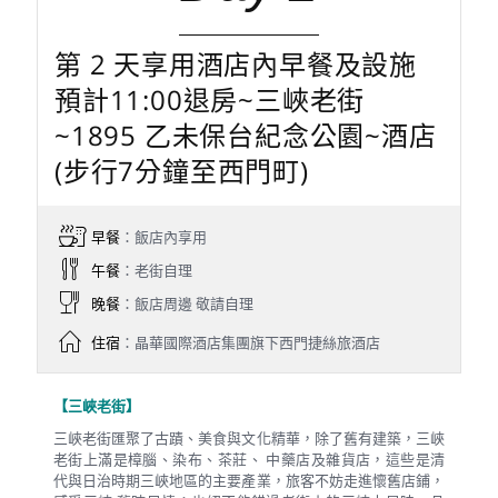
第 2 天享用酒店內早餐及設施
預計11:00退房~三峽老街
~1895 乙未保台紀念公園~酒店
(步行7分鐘至西門町)
早餐
：飯店內享用
午餐
：老街自理
晚餐
：飯店周邊 敬請自理
住宿
：晶華國際酒店集團旗下西門捷絲旅酒店
【三峽老街】
三峽老街匯聚了古蹟、美食與文化精華，除了舊有建築，三峽
老街上滿是樟腦、染布、茶莊、 中藥店及雜貨店，這些是清
代與日治時期三峽地區的主要產業，旅客不妨走進懷舊店鋪，