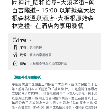
園神社_昭和拾參~大溪老街~舊
百吉隧道~ 15:00 以前抵達大板
根森林溫泉酒店~大板根原始森
林巡禮~ 在酒店內享用晚餐
早餐
：X
午餐
：老街自理
晚餐
：酒店內享用晚餐
住宿
：大板根森林溫泉酒店或同級
【桃園神社昭和拾參】
座落於桃園市虎頭山上的桃園市忠烈祠，落成於民國二十七
年，前身為日本人所建造的「桃園神 社」，是臺灣保存最為
完整的日治時代神社，建築風格融合了中國古代唐風、日本風
及臺灣近代風， 採用上等台灣檜木構築，並已在民國八十三
年經公告正式被列為市定古蹟；也因為特殊的歷史文化 價
值，而被電影《KANO》選中成為拍片場景，引領觀眾深刻感