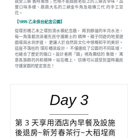
感受三峽 舊時風情；也絕不能錯過老街上的三峽古早味，品
嘗口味多樣、鼎鼎大名的三峽金牛角及祖傳三代 的手工豆
花。
【1895 乙未保台紀念公園】
從環形橋乙未之環到清水模紀念牆， 再到靜謐的半月水池，
每一角落都流淌著先民守護鄉土的 精神。親子同遊的地景遊
戲場與水圳步道， 更讓人於自然與文化中領略和平的美好。
這座不落柱的 環形橋梁設計， 不僅連結了公園的不同區域，
也縫合了歷史的傷口。設計者將「圓」視為團結的 象徵， 寓
意各族群的共和精神。站在橋上， 彷彿可以感受到當時義民
守護家園的堅定意志！
Day 3
第 3 天享用酒店內早餐及設施
後退房~新芳春茶行~大稻埕商