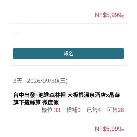
NT$5,999
起
-- --
報名
3
天
2026/09/30(三)
台中出發~泡進森林裡 大板根溫泉酒店x晶華
旗下捷絲旅 微度假
機位
33
候補
0
已售
4
可售
28
NT$5,999
起