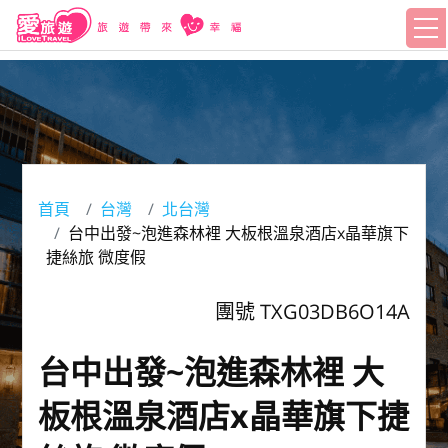
首頁
台灣
北台灣
台中出發~泡進森林裡 大板根溫泉酒店x晶華旗下
捷絲旅 微度假
團號 TXG03DB6O14A
台中出發~泡進森林裡 大
板根溫泉酒店x晶華旗下捷