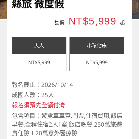
絲旅 微度假
NT$5,999
售價
起
大人
小孩佔床
NT$5,999
NT$5,999
報名截止：2026/10/14
成團人數：25人
報名須預先全額付清
包含項目：遊覽車車資,門票,住宿費用,飯店
早餐,全程住宿2人1室,飯店晚餐,250萬旅遊
責任險＋20萬意外醫療險