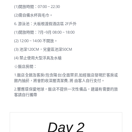
(1)開放時間：07:00 ~ 22:30
(2)需自備水杯與毛巾。
6. 游泳池：大板根渡假酒店區 2F戶外
(1)開放時間：7月~9月 08:00 ~ 18:00
(2) 12:00 ~ 14:00 不開放。
(3) 池深120CM，兒童區池深50CM
(4) 禁止使用大型浮具及水槍
☆飯店房間：
1.飯店全館及客房(包含陽台)全面禁菸,如經飯店發現於客房或
館內抽菸，將會酌收深層清潔費, 將 由客人自行支付。
2.響應環保愛地球，飯店不提供一次性備品，建議有需要的旅
客請自行攜帶
Day 2