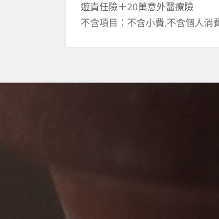
遊責任險＋20萬意外醫療險
不含項目：不含小費,不含個人消