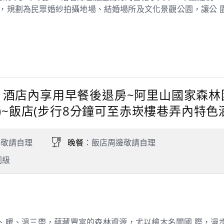
合，規劃為民眾婚紗拍攝地場、結婚場所及文化景觀公園，讓公 
 天 酒店內享用早餐後退房~阿里山國家森林園
)~飯店(步行8分鐘可至赤崁樓巷弄內特色
：敬請自理
晚餐
：飯店周邊敬請自理
同級
、暖、溫三帶，蘊藏豐富的森林資源，尤以檜木名聞國 際，漫