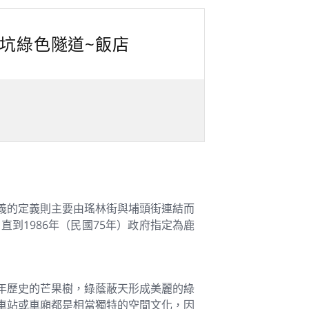
~古坑綠色隧道~飯店
義的定義則主要由瑤林街與埔頭街連結而
到1986年（民國75年）政府指定為鹿
年歷史的芒果樹，綠蔭蔽天形成美麗的綠
車站或車廂都是相當獨特的空間文化，因