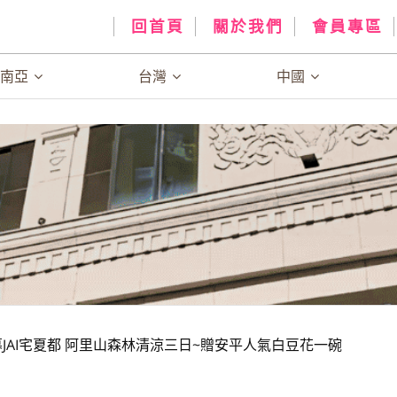
回首頁
關於我們
會員專區
、南亞
台灣
中國
開幕JAI宅夏都 阿里山森林清涼三日~贈安平人氣白豆花一碗