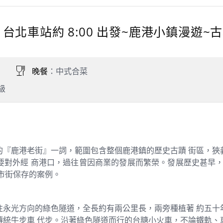
 天 台北車站約 8:00 出發~鹿港小鎮漫遊
晚餐
：中式合菜
級
的『鹿港老街』一詞，範圍包含整個鹿港鎮的歷史古蹟 街區，狹
對外經 商港口，過往曾因商業的發展而繁榮。發展歷史甚早，直
市街保存的案例。
往永光方向的綠色隧道，全長約有兩公里長，兩旁種植著 約五十
傳統牛步車 代步。沿著綠色隧道而行的台糖小火車，不論鐵軌、