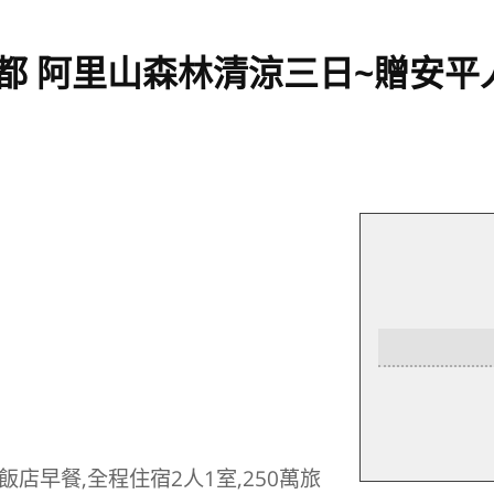
宅夏都 阿里山森林清涼三日~贈安
飯店早餐,全程住宿2人1室,250萬旅