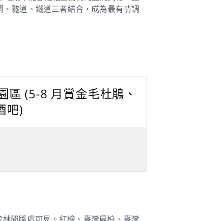
園、隧道、鐵道三者結合，成為最有情調
區 (5-8 月賞金毛杜鵑、
酒吧)
步林間隨處可見。紅檜、臺灣扁柏、臺灣