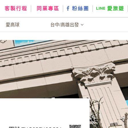
客製行程
同業專區
粉絲團
愛旅遊
愛高球
台中/高雄出發