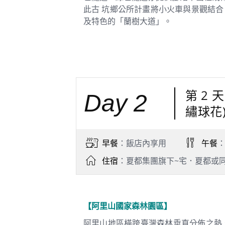
此古 坑鄉公所計畫將小火車與景觀結
及特色的「蘭樹大道」。
第 2
Day 2
繡球花
早餐
：飯店內享用
午餐
住宿
：夏都集團旗下~宅．夏都或
【阿里山國家森林園區】
阿里山地區橫跨臺灣森林垂直分佈之熱