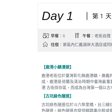
Day 1
第 1
早餐
：X
午餐
：老街自理
住宿
：景區內仁義湖岸大酒店或同
【鹿港小鎮漫遊】
鹿港老街位於臺灣彰化縣鹿港鎮，廣義
成，鹿港是荷蘭及清治時期中臺灣最重要
港 古街保存區，而成為台灣第一個以古
【古坑綠色隧道】
古坑綠色隧道位於斗六柴里橋，台三線
色隧道。綠色隧道亦提供腳踏車出租或