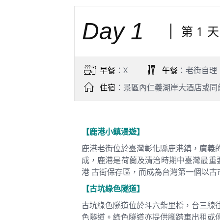
Day 1
第 1
早餐
：X
午餐
：老街自理
住宿
：景區內仁義湖岸大酒店或同
【鹿港小鎮漫遊】
鹿港老街位於臺灣彰化縣鹿港鎮，廣義
成，鹿港是荷蘭及清治時期中臺灣最重要
港 古街保存區，而成為台灣第一個以古
【古坑綠色隧道】
古坑綠色隧道位於斗六柴里橋，台三線
色隧道。綠色隧道亦提供腳踏車出租或