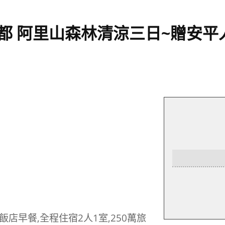
宅夏都 阿里山森林清涼三日~贈安
飯店早餐,全程住宿2人1室,250萬旅