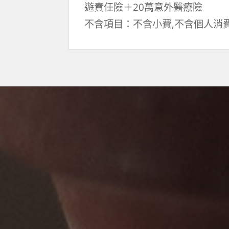
遊責任險＋20萬意外醫療險
不含項目：不含小費,不含個人消