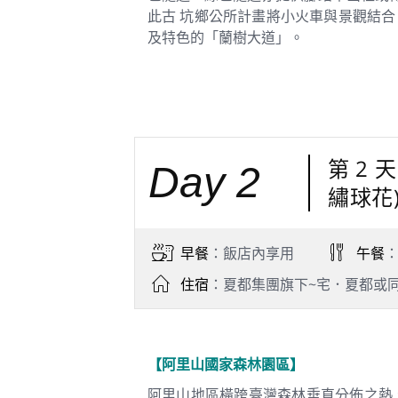
此古 坑鄉公所計畫將小火車與景觀結
及特色的「蘭樹大道」。
第 2
Day 2
繡球花
早餐
：飯店內享用
午餐
住宿
：夏都集團旗下~宅．夏都或
【阿里山國家森林園區】
阿里山地區橫跨臺灣森林垂直分佈之熱