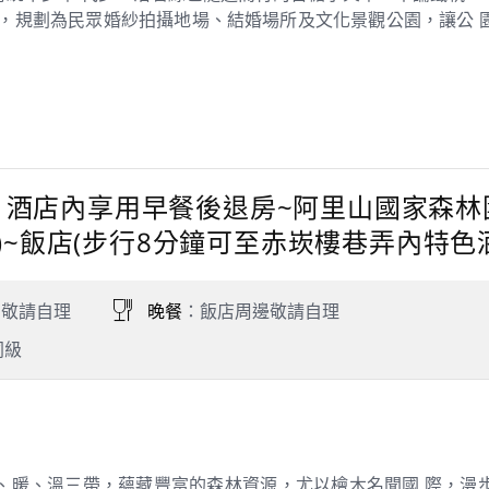
合，規劃為民眾婚紗拍攝地場、結婚場所及文化景觀公園，讓公 
 天 酒店內享用早餐後退房~阿里山國家森林園
)~飯店(步行8分鐘可至赤崁樓巷弄內特色
：敬請自理
晚餐
：飯店周邊敬請自理
同級
、暖、溫三帶，蘊藏豐富的森林資源，尤以檜木名聞國 際，漫