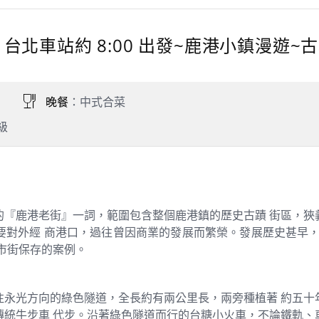
 天 台北車站約 8:00 出發~鹿港小鎮漫遊
晚餐
：中式合菜
級
的『鹿港老街』一詞，範圍包含整個鹿港鎮的歷史古蹟 街區，狹
對外經 商港口，過往曾因商業的發展而繁榮。發展歷史甚早，直
市街保存的案例。
往永光方向的綠色隧道，全長約有兩公里長，兩旁種植著 約五十
傳統牛步車 代步。沿著綠色隧道而行的台糖小火車，不論鐵軌、