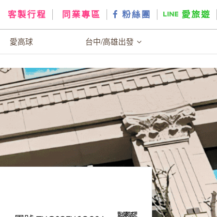
客製行程
同業專區
粉絲團
愛旅遊
愛高球
台中/高雄出發