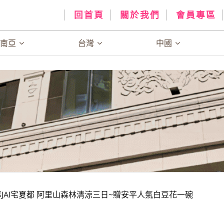
回首頁
關於我們
會員專區
、南亞
台灣
中國
開幕JAI宅夏都 阿里山森林清涼三日~贈安平人氣白豆花一碗