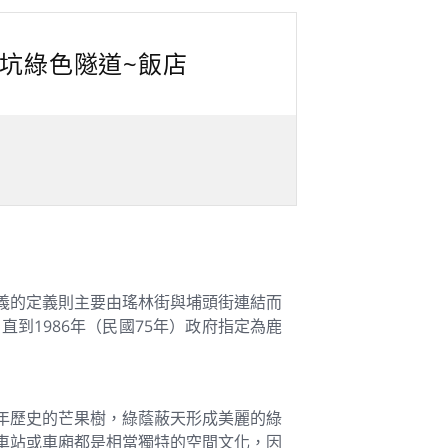
~古坑綠色隧道~飯店
義的定義則主要由瑤林街與埔頭街連結而
到1986年（民國75年）政府指定為鹿
年歷史的芒果樹，綠蔭蔽天形成美麗的綠
車站或車廂都是相當獨特的空間文化，因