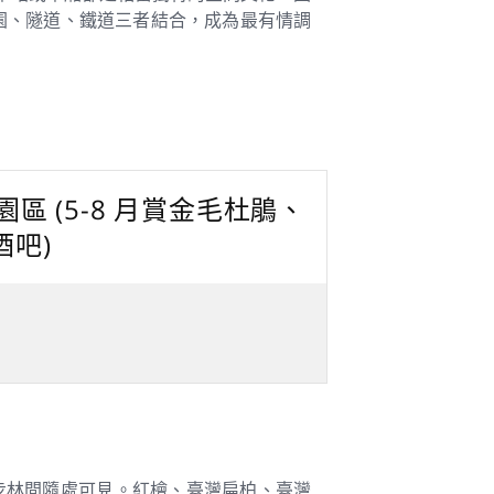
園、隧道、鐵道三者結合，成為最有情調
區 (5-8 月賞金毛杜鵑、
酒吧)
步林間隨處可見。紅檜、臺灣扁柏、臺灣