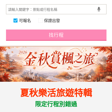
可報名
保證出發
找行程
夏秋樂活旅遊特輯
限定行程別錯過