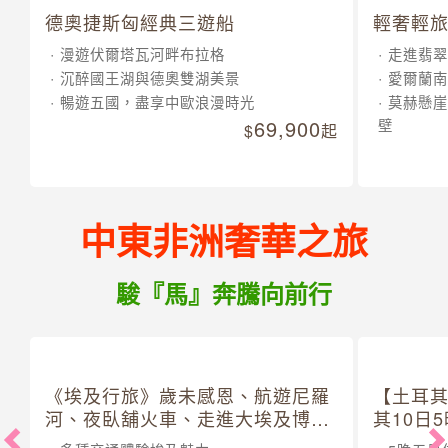
德奧捷斯匈經典三遊船
輕奢輕旅
漫遊伏爾塔瓦河畔布拉格
走進翡翠
沉醉國王湖與德奧雙湖美景
愛爾蘭南
暢遊五國，盡享中歐浪漫時光
莫赫懸崖
69,900
壁
起
中東非洲奢華之旅
駿『馬』奔騰向前行
《埃及行旅》歲未感恩、航遊尼羅
【土耳
河、夜臥舖火車、走進大埃及博物
其10日
館 10 日