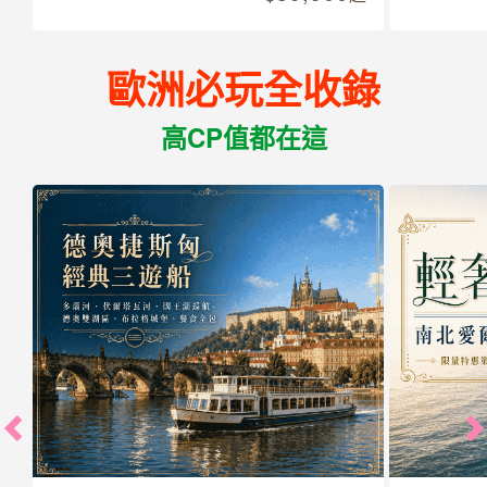
歐洲必玩全收錄
高CP值都在這