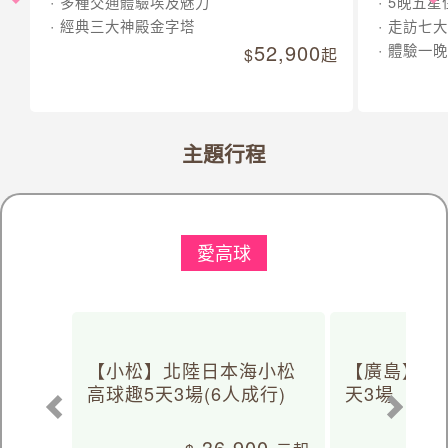
多種交通體驗埃及魅力
5晚五星
經典三大神殿金字塔
走訪七大
52,900
體驗一晚
起
主題行程
愛高球
【小松】北陸日本海小松
【廣島】日
高球趣5天3場(6人成行)
天3場
36,900