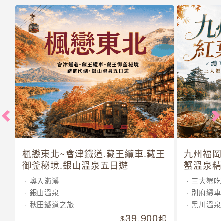
楓戀東北~會津鐵道.藏王纜車.藏王
九州福岡
御釜秘境.銀山溫泉五日遊
蟹溫泉精
奧入瀨溪
三大蟹吃
銀山溫泉
別府纜車
秋田鐵道之旅
黑川溫泉
39,900
起